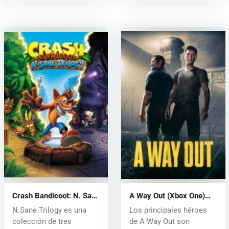
Crash Bandicoot: N. Sane
A Way Out (Xbox One)
Trilogy (PS4) key
key
N.Sane Trilogy es una
Los principales héroes
colección de tres
de A Way Out son