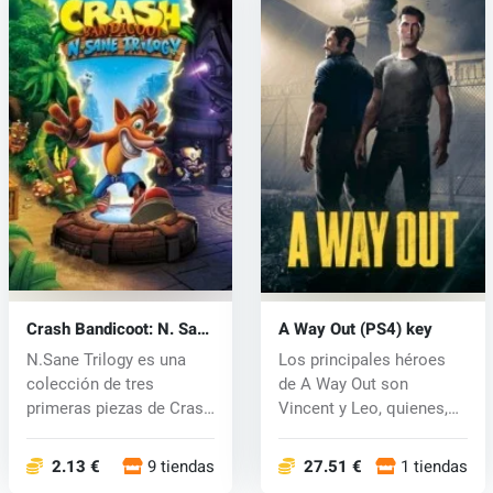
Crash Bandicoot: N. Sane
A Way Out (PS4) key
Trilogy (Xbox One) key
N.Sane Trilogy es una
Los principales héroes
colección de tres
de A Way Out son
primeras piezas de Crash
Vincent y Leo, quienes,
Bandicoot...
por supuest...
2.13 €
9 tiendas
27.51 €
1 tiendas