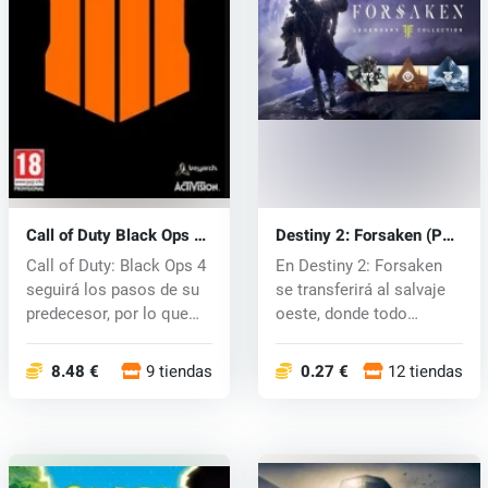
Call of Duty Black Ops 4
Destiny 2: Forsaken (PC)
(PC) CD key
CD key
Call of Duty: Black Ops 4
En Destiny 2: Forsaken
seguirá los pasos de su
se transferirá al salvaje
predecesor, por lo que
oeste, donde todo
el...
comienza...
8.48 €
9 tiendas
0.27 €
12 tiendas