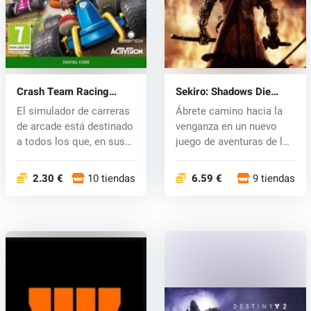
Crash Team Racing
Sekiro: Shadows Die
Nitro-Fueled (Xbox One)
Twice (Xbox One) key
El simulador de carreras
Ábrete camino hacia la
key
de arcade está destinado
venganza en un nuevo
a todos los que, en sus
juego de aventuras de los
e...
desar...
2.30 €
10 tiendas
6.59 €
9 tiendas