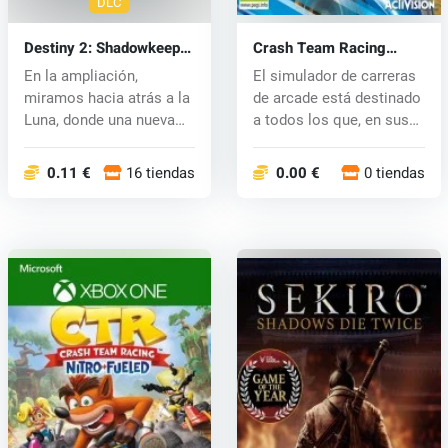
DLC
Destiny 2: Shadowkeep
Crash Team Racing
(PC) CD key
Nitro-Fueled (Switch) key
En la ampliación,
El simulador de carreras
miramos hacia atrás a la
de arcade está destinado
Luna, donde una nueva
a todos los que, en sus
amenaza ha...
e...
0.11 €
16 tiendas
0.00 €
0 tiendas