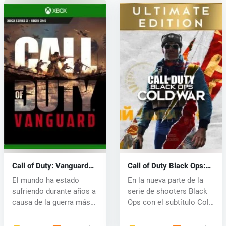
Call of Duty: Vanguard
Call of Duty Black Ops:
(Xbox One) key
Cold War (PS4) key
El mundo ha estado
En la nueva parte de la
sufriendo durante años a
serie de shooters Black
causa de la guerra más
Ops con el subtítulo Cold
grande y...
W...