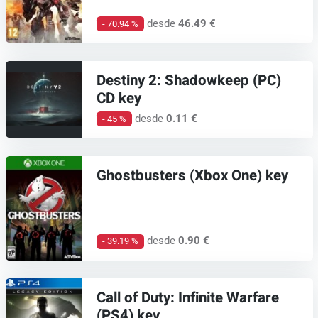
desde
46.49 €
- 70.94 %
Destiny 2: Shadowkeep (PC)
CD key
desde
0.11 €
- 45 %
Ghostbusters (Xbox One) key
desde
0.90 €
- 39.19 %
Call of Duty: Infinite Warfare
(PS4) key