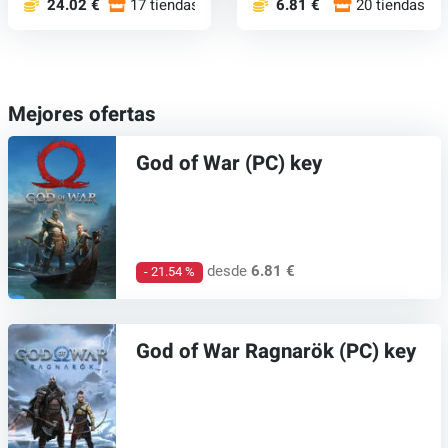
24.02 €
17 tiendas
6.81 €
20 tiendas
Mejores ofertas
God of War (PC) key
desde
6.81 €
- 21.54 %
God of War Ragnarök (PC) key