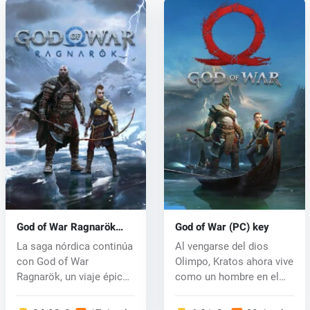
God of War Ragnarök
God of War (PC) key
(PC) key
La saga nórdica continúa
Al vengarse del dios
con God of War
Olimpo, Kratos ahora vive
Ragnarök, un viaje épico
como un hombre en el
y sincero...
reino d...