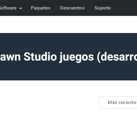
Software
Paquetes
Descuentos
Soporte
Fawn Studio juegos (desarro
Más recient