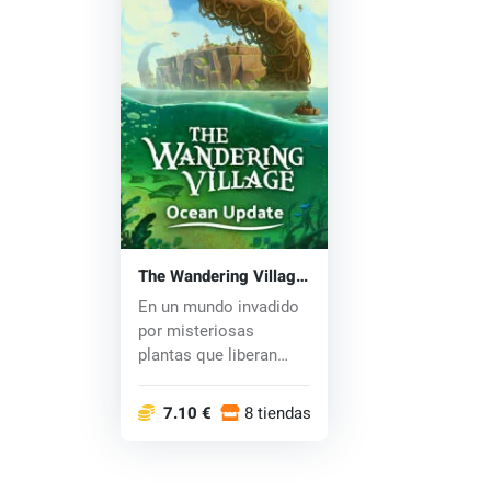
The Wandering Village
(PC) key
En un mundo invadido
por misteriosas
plantas que liberan
esporas tóxicas, u...
7.10 €
8 tiendas