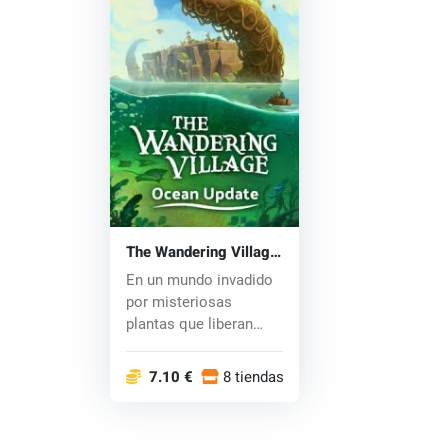
The Wandering Village
(PC) key
En un mundo invadido
por misteriosas
plantas que liberan
esporas tóxicas, u...
7.10 €
8 tiendas