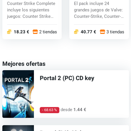
(PC) CD key
(PC) CD key
Counter Strike Complete
El pack incluye 24
incluye los siguientes
grandes juegos de Valve:
juegos: Counter Strike
Counter-Strike, Counter-
1.6 C...
Strike:...
18.23 €
2 tiendas
40.77 €
3 tiendas
Mejores ofertas
Portal 2 (PC) CD key
desde
1.44 €
- 68.63 %