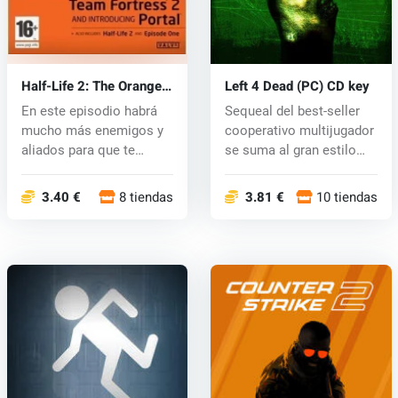
Half-Life 2: The Orange
Left 4 Dead (PC) CD key
Box (PC) CD key
En este episodio habrá
Sequeal del best-seller
mucho más enemigos y
cooperativo multijugador
aliados para que te
se suma al gran estilo
encuentres....
de...
3.40 €
8 tiendas
3.81 €
10 tiendas