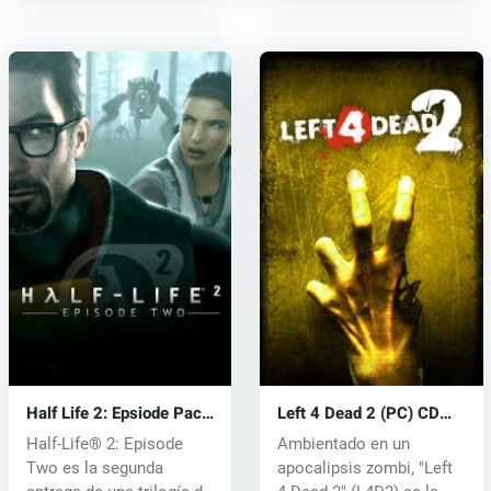
Half Life 2: Epsiode Pack
Left 4 Dead 2 (PC) CD
(PC) CD key
key
Half-Life® 2: Episode
Ambientado en un
Two es la segunda
apocalipsis zombi, "Left