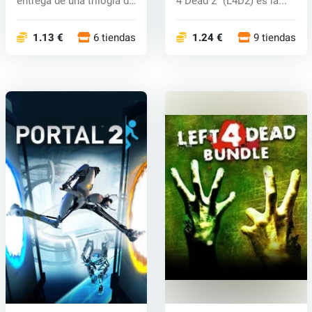
entrega de una trilogía de
4 Dead 2" (L4D2) es la...
nuevos j...
1.13 €
6 tiendas
1.24 €
9 tiendas