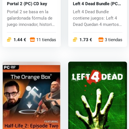
Portal 2 (PC) CD key
Left 4 Dead Bundle (PC)
CD key
Portal 2 se basa en la
Left 4 Dead Bundle
galardonada fórmula de
contiene juegos: Left 4
juego innovador, historia
Dead Quedan 4 muertos
cau...
2 Left...
1.44 €
11 tiendas
1.73 €
3 tiendas