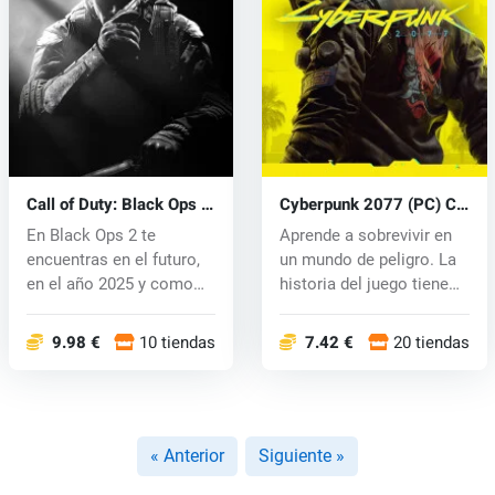
Call of Duty: Black Ops 2
Cyberpunk 2077 (PC) CD
(PC) CD key
key
En Black Ops 2 te
Aprende a sobrevivir en
encuentras en el futuro,
un mundo de peligro. La
en el año 2025 y como
historia del juego tiene
los creado...
lu...
9.98 €
10 tiendas
7.42 €
20 tiendas
« Anterior
Siguiente »