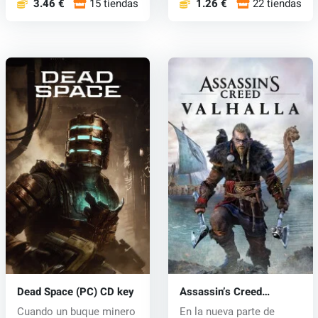
3.46 €
15 tiendas
1.26 €
22 tiendas
Dead Space (PC) CD key
Assassin’s Creed
Valhalla (PC) key
Cuando un buque minero
En la nueva parte de