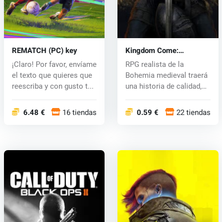
REMATCH (PC) key
Kingdom Come:
Deliverance (PC) CD key
¡Claro! Por favor, envíame
RPG realista de la
el texto que quieres que
Bohemia medieval traerá
reescriba y con gusto t...
una historia de calidad,
un inno...
6.48 €
16 tiendas
0.59 €
22 tiendas