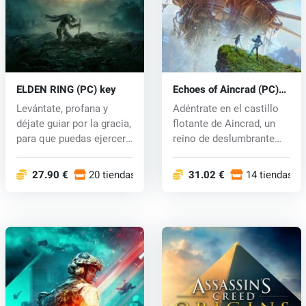
ELDEN RING (PC) key
Echoes of Aincrad (PC)
key
Levántate, profana y
Adéntrate en el castillo
déjate guiar por la gracia,
flotante de Aincrad, un
para que puedas ejercer
reino de deslumbrante
el...
bell...
27.90 €
20 tiendas
31.02 €
14 tiendas