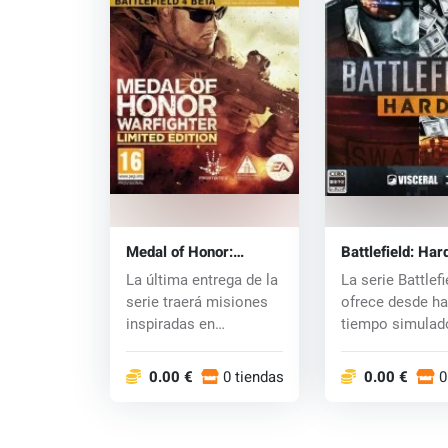
Medal of Honor:
Battlefield: Har
Warfighter (PS3) key
(PS3) key
La última entrega de la
La serie Battlefi
serie traerá misiones
ofrece desde h
inspiradas en
tiempo simulad
operaciones rea...
guerra de cali...
0.00 €
0 tiendas
0.00 €
0