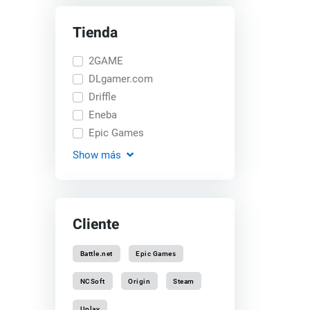
Tienda
2GAME
DLgamer.com
Driffle
Eneba
Epic Games
Show
más
Cliente
Battle.net
Epic Games
NCSoft
Origin
Steam
Uplay