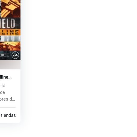
dline
eld
ace
ores de
 tiendas