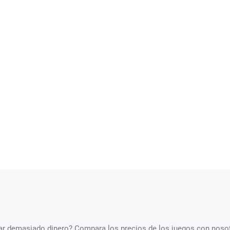
star demasiado dinero? Compara los precios de los juegos con nosot