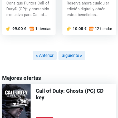
7 - BlackCell (Season
6 (PC) key
Consigue Puntos Call of
Reserva ahora cualquier
04) (PC) key
Duty® (CP)* y contenido
edición digital y obtén
exclusivo para Call of
estos beneficios
Duty...
exclusivos...
99.00 €
1 tiendas
10.08 €
12 tiendas
« Anterior
Siguiente »
Mejores ofertas
Call of Duty: Ghosts (PC) CD
key