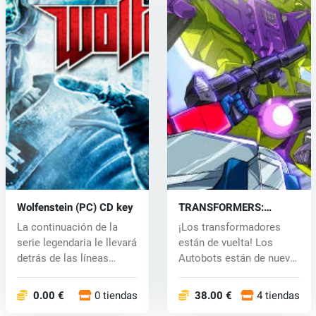
Wolfenstein (PC) CD key
TRANSFORMERS:
Devastation (PC) CD key
La continuación de la
¡Los transformadores
serie legendaria le llevará
están de vuelta! Los
detrás de las líneas
Autobots están de nuevo
enem...
bajo ataq...
0.00 €
0 tiendas
38.00 €
4 tiendas