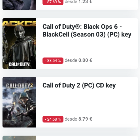
desde
1.23 €
- 87.69 %
Call of Duty®: Black Ops 6 -
BlackCell (Season 03) (PC) key
desde
0.00 €
- 83.54 %
Call of Duty 2 (PC) CD key
desde
8.79 €
- 24.68 %