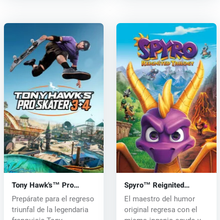
Tony Hawk's™ Pro
Spyro™ Reignited
Skater™ 3 + 4 (PC) key
Trilogy (PC) key
Prepárate para el regreso
El maestro del humor
triunfal de la legendaria
original regresa con el