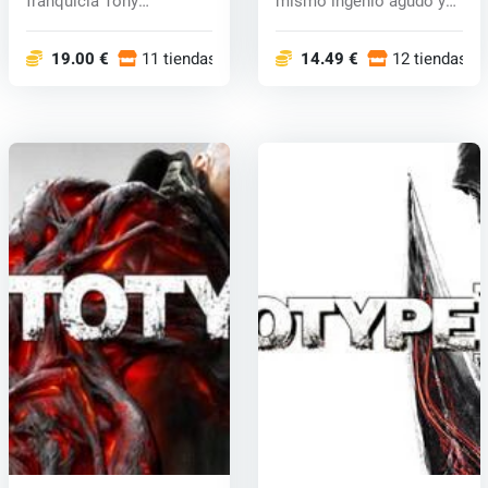
franquicia Tony
mismo ingenio agudo y
Hawk's™...
energía...
19.00 €
11 tiendas
14.49 €
12 tiendas