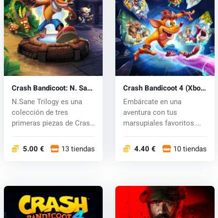
Crash Bandicoot: N. Sane
Crash Bandicoot 4 (Xbox
Trilogy (PC) CD key
One) key
N.Sane Trilogy es una
Embárcate en una
colección de tres
aventura con tus
primeras piezas de Crash
marsupiales favoritos.
Bandicoot...
¡Neo Cortex y los...
5.00 €
13 tiendas
4.40 €
10 tiendas