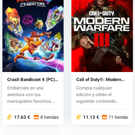
Crash Bandicoot 4 (PC)
Call of Duty®: Modern
key
Warfare® III (PC) key
Embárcate en una
Compra cualquier
aventura con tus
edición y obtén el
marsupiales favoritos.
siguiente contenido
¡Neo Cortex y los...
adicional en Call o...
17.63 €
8 tiendas
11.13 €
11 tiendas