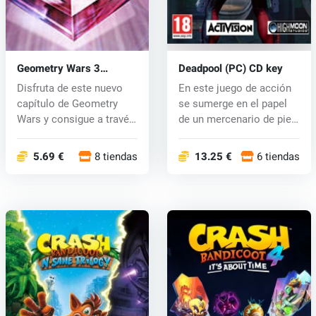
Geometry Wars 3
Deadpool (PC) CD key
Dimensions (PC) CD key
Disfruta de este nuevo
En este juego de acción
capítulo de Geometry
se sumerge en el papel
Wars y consigue a través
de un mercenario de pie
de tod...
entr...
5.69 €
8 tiendas
13.25 €
6 tiendas