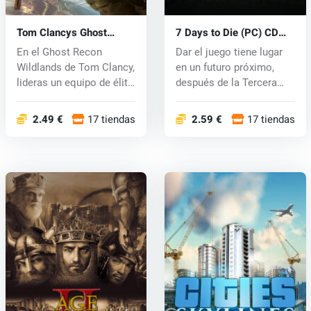
Tom Clancys Ghost
7 Days to Die (PC) CD
Recon Wildlands (PC) CD
key
En el Ghost Recon
Dar el juego tiene lugar
key
Wildlands de Tom Clancy,
en un futuro próximo,
lideras un equipo de élite
después de la Tercera
de la...
Guerra...
2.49 €
17 tiendas
2.59 €
17 tiendas