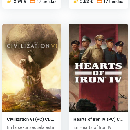
2.99 €
17 tiendas
5.62 €
17 tiendas
Civilization VI (PC) CD
Hearts of Iron IV (PC) CD
key
key
En la sexta secuela está
En Hearts of Iron IV