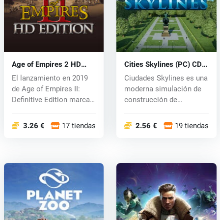
Age of Empires 2 HD
Cities Skylines (PC) CD
(PC) CD key
key
El lanzamiento en 2019
Ciudades Skylines es una
de Age of Empires II:
moderna simulación de
Definitive Edition marca
construcción de
el fi...
ciudades. El...
3.26 €
17 tiendas
2.56 €
19 tiendas