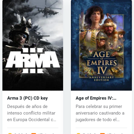
Arma 3 (PC) CD key
Age of Empires IV:
Anniversary Edition (PC)
Después de años de
Para celebrar su primer
key
intenso conflicto militar
aniversario cautivando a
en Europa Occidental con
jugadores de todo el
los e...
mundo...