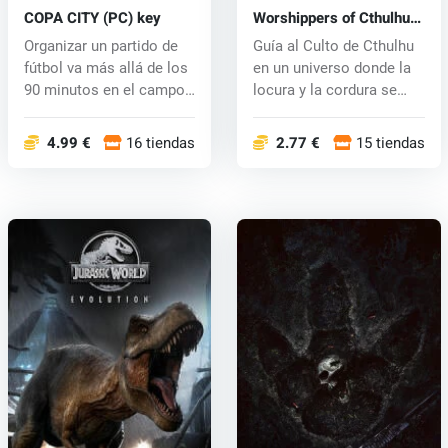
COPA CITY (PC) key
Worshippers of Cthulhu
(PC) key
Organizar un partido de
Guía al Culto de Cthulhu
fútbol va más allá de los
en un universo donde la
90 minutos en el campo:
locura y la cordura se
¡...
ent...
4.99 €
16 tiendas
2.77 €
15 tiendas