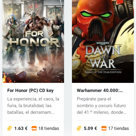
For Honor (PC) CD key
Warhammer 40.000:
Dawn of War (PC) CD key
La experiencia, el caos, la
Prepárate para el
furia, la brutalidad, las
sombrío y oscuro futuro
batallas, el derramam...
del 41.º milenio, donde
las espec...
1.63 €
18 tiendas
5.09 €
17 tiendas