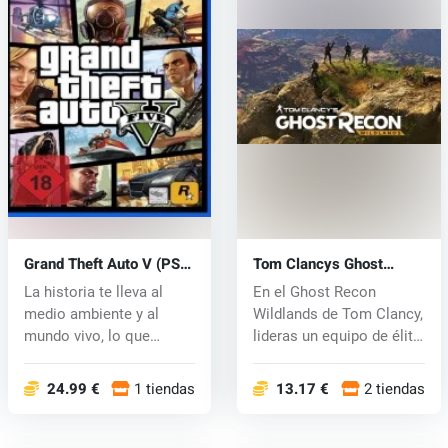
Grand Theft Auto V (PS4)
Tom Clancys Ghost
key
Recon Wildlands (PS4)
La historia te lleva al
En el Ghost Recon
key
medio ambiente y al
Wildlands de Tom Clancy,
mundo vivo, lo que
lideras un equipo de élite
significa qu...
de la...
24.99 €
1 tiendas
13.17 €
2 tiendas