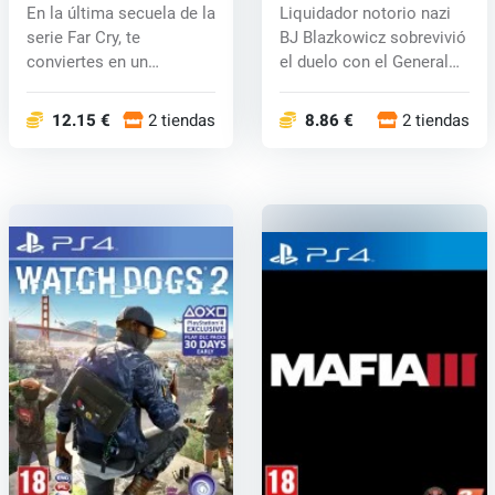
Colossus (PS4) key
En la última secuela de la
Liquidador notorio nazi
serie Far Cry, te
BJ Blazkowicz sobrevivió
conviertes en un
el duelo con el General
delegado del...
De...
12.15 €
2 tiendas
8.86 €
2 tiendas