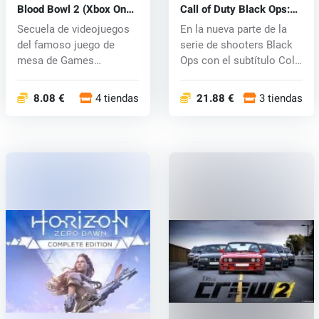
Blood Bowl 2 (Xbox One)
Call of Duty Black Ops:
key
Cold War (PS4) key
Secuela de videojuegos
En la nueva parte de la
del famoso juego de
serie de shooters Black
mesa de Games
Ops con el subtítulo Cold
Workshop, combina...
W...
8.08 €
4 tiendas
21.88 €
3 tiendas