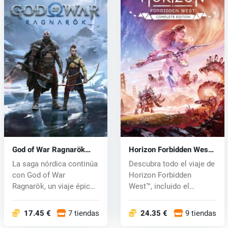
God of War Ragnarök
Horizon Forbidden West
(PS5) key
(PS4/PS5) key
La saga nórdica continúa
Descubra todo el viaje de
con God of War
Horizon Forbidden
Ragnarök, un viaje épico
West™, incluido el
y sincero...
material adi...
17.45 €
7 tiendas
24.35 €
9 tiendas