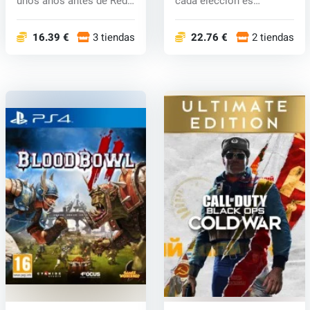
unos años antes de Red
cada elección es
Dea...
importante...
16.39 €
3 tiendas
22.76 €
2 tiendas