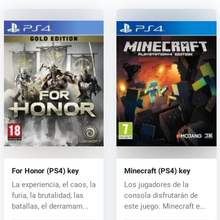
For Honor (PS4) key
Minecraft (PS4) key
La experiencia, el caos, la
Los jugadores de la
furia, la brutalidad, las
consola disfrutarán de
batallas, el derramam...
este juego. Minecraft es
un jueg...