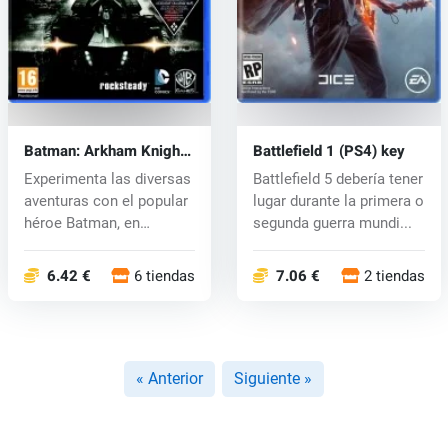
Batman: Arkham Knight
Battlefield 1 (PS4) key
(PS4) key
Experimenta las diversas
Battlefield 5 debería tener
aventuras con el popular
lugar durante la primera o
héroe Batman, en
segunda guerra mundi...
Gotham,...
6.42 €
6 tiendas
7.06 €
2 tiendas
« Anterior
Siguiente »