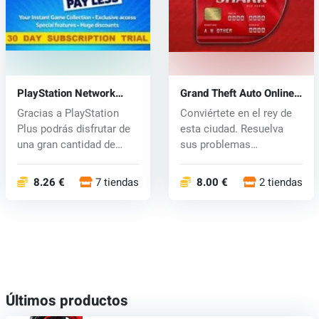
PlayStation Network
Grand Theft Auto Online
Card 30 days
Shark Cash Card (PS4)
Gracias a PlayStation
Conviértete en el rey de
key
Plus podrás disfrutar de
esta ciudad. Resuelva
una gran cantidad de
sus problemas
juegos...
financieros y...
8.26 €
7 tiendas
8.00 €
2 tiendas
Últimos productos