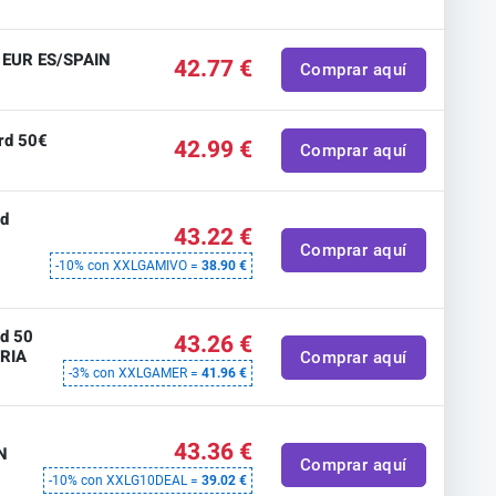
0 EUR ES/SPAIN
42.77 €
Comprar aquí
ard 50€
42.99 €
Comprar aquí
rd
43.22 €
Comprar aquí
-10% con XXLGAMIVO =
38.90 €
rd 50
43.26 €
TRIA
Comprar aquí
-3% con XXLGAMER =
41.96 €
t
43.36 €
N
Comprar aquí
-10% con XXLG10DEAL =
39.02 €