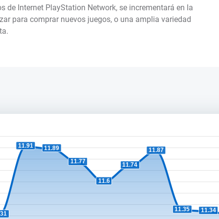
cios de Internet PlayStation Network, se incrementará en la
izar para comprar nuevos juegos, o una amplia variedad
ta.
11.91
11.89
11.87
11.77
11.74
11.6
11.35
11.34
.31