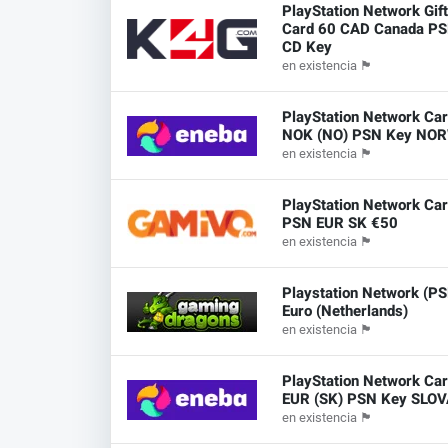
PlayStation Network Gif
Card 60 CAD Canada P
CD Key
en existencia
🏴
PlayStation Network Ca
NOK (NO) PSN Key NO
en existencia
🏴
PlayStation Network Ca
PSN EUR SK €50
en existencia
🏴
Playstation Network (P
Euro (Netherlands)
en existencia
🏴
PlayStation Network Ca
EUR (SK) PSN Key SLO
en existencia
🏴