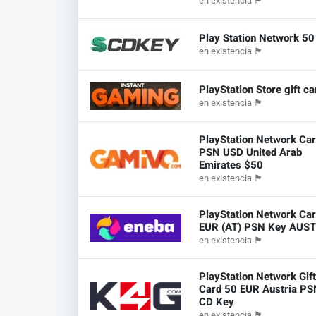
en existencia
🏴
Play Station Network 5
en existencia
🏴
PlayStation Store gift c
en existencia
🏴
PlayStation Network Ca
PSN USD United Arab
Emirates $50
en existencia
🏴
PlayStation Network Ca
EUR (AT) PSN Key AUS
en existencia
🏴
PlayStation Network Gif
Card 50 EUR Austria PS
CD Key
en existencia
🏴