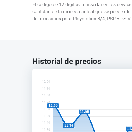
El código de 12 dígitos, al insertar en los servi
cantidad de la moneda actual que se puede util
de accesorios para Playstation 3/4, PSP y PS Vi
Historial de precios
12.00
11.90
11.80
11.70
11.65
11.60
11.56
11.50
11.40
11.36
11
11.30