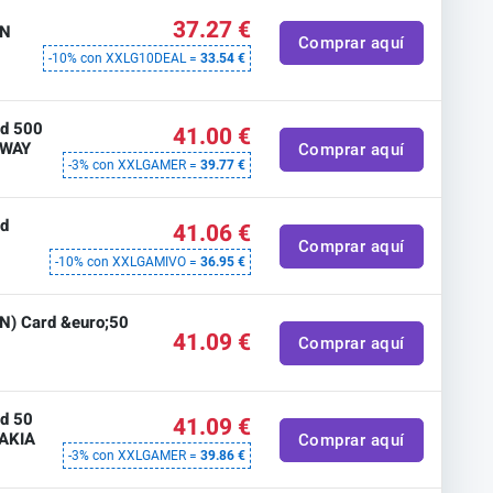
t
37.27 €
SN
Comprar aquí
-10% con XXLG10DEAL =
33.54 €
rd 500
41.00 €
RWAY
Comprar aquí
-3% con XXLGAMER =
39.77 €
rd
41.06 €
Comprar aquí
-10% con XXLGAMIVO =
36.95 €
SN) Card &euro;50
41.09 €
Comprar aquí
rd 50
41.09 €
VAKIA
Comprar aquí
-3% con XXLGAMER =
39.86 €