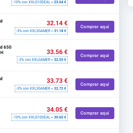
-10% con XXLG10DEAL =
23.64 €
rd
32.14 €
Comprar aquí
-3% con XXL3GAMER =
31.18 €
rd 650
33.56 €
CH
Comprar aquí
-3% con XXLGAMER =
32.55 €
rd
33.73 €
Comprar aquí
-3% con XXL3GAMER =
32.72 €
t
34.05 €
Comprar aquí
-10% con XXLG10DEAL =
30.65 €