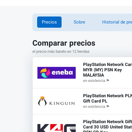
Precios
Sobre
Historial de pr
Comparar precios
el precio más barato en 12 tiendas
PlayStation Network Ca
MYR (MY) PSN Key
MALAYSIA
en existencia
🏴
PlayStation Network PL
Gift Card PL
en existencia
🏴
PlayStation Network Gif
Card 30 USD United Sta