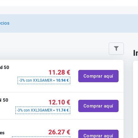
ecios
I
rd 50
11.28 €
Comprar aquí
-3% con XXLGAMER =
10.94 €
N 50
12.10 €
Comprar aquí
-3% con XXL3GAMER =
11.74 €
t
26.27 €
tes
Comprar aquí