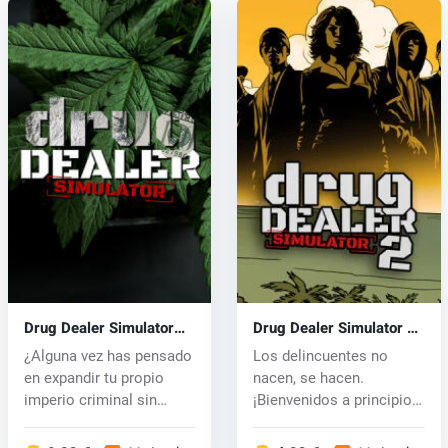
Drug Dealer Simulator
Drug Dealer Simulator 2
(PC) key
(PC) key
¿Alguna vez has pensado
Los delincuentes no
en expandir tu propio
nacen, se hacen.
imperio criminal sin
¡Bienvenidos a principios
consecue...
de la década...