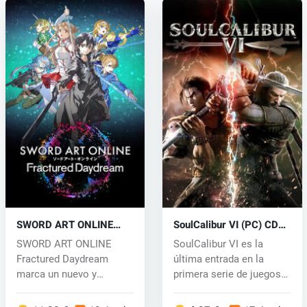
SWORD ART ONLINE
SoulCalibur VI (PC) CD
Fractured Daydream
key
SWORD ART ONLINE
SoulCalibur VI es la
(PC) key
Fractured Daydream
última entrada en la
marca un nuevo y
primera serie de juegos
emocionante capítulo d...
de combat...