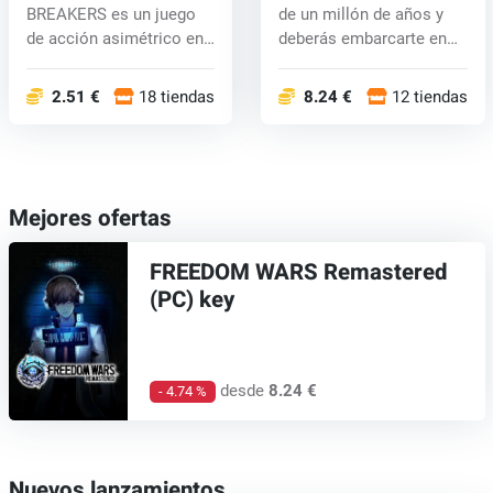
BREAKERS es un juego
de un millón de años y
de acción asimétrico en
deberás embarcarte en
línea 1v7 en...
peligr...
2.51 €
18 tiendas
8.24 €
12 tiendas
Mejores ofertas
FREEDOM WARS Remastered
(PC) key
desde
8.24 €
- 4.74 %
Nuevos lanzamientos