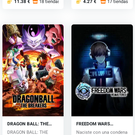
11.38 €
18 tiendas
4.27 €
17 tiendas
DRAGON BALL: THE
FREEDOM WARS
BREAKERS (PC) key
Remastered (PC) key
DRAGON BALL: THE
Naciste con una condena