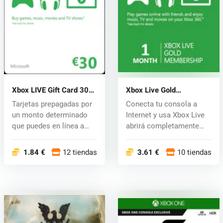
Xbox LIVE Gift Card 30
Xbox Live Gold
EUR
Membership Card 1
Tarjetas prepagadas por
Conecta tu consola a
Month
un monto determinado
Internet y usa Xbox Live
que puedes en línea a
abrirá completamente
través d...
nuevo ce...
1.84 €
12 tiendas
3.61 €
10 tiendas