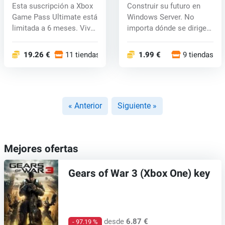
Ultimate Key 6 meses
Esta suscripción a Xbox
Construir su futuro en
Game Pass Ultimate está
Windows Server. No
limitada a 6 meses. Vive
importa dónde se dirige
el...
la organi...
19.26 €
11 tiendas
1.99 €
9 tiendas
« Anterior
Siguiente »
Mejores ofertas
Gears of War 3 (Xbox One) key
desde
6.87 €
- 97.19 %