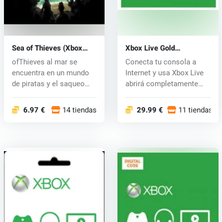
Sea of Thieves (Xbox
Xbox Live Gold
One) key
Membership Card 12
ofThieves al mar se
Conecta tu consola a
Month
encuentra en un mundo
Internet y usa Xbox Live
de piratas y el saqueo
abrirá completamente
peligros i...
nuevo ce...
6.97 €
14 tiendas
29.99 €
11 tiendas