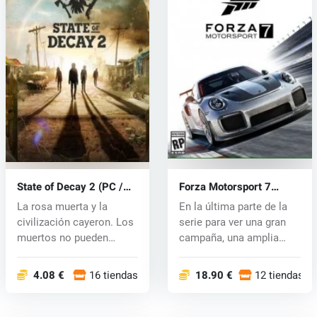
State of Decay 2 (PC /
Forza Motorsport 7
Xbox One) key
(Xbox One) key
La rosa muerta y la
En la última parte de la
civilización cayeron. Los
serie para ver una gran
muertos no pueden
campaña, una amplia
detener ni...
gama d...
4.08 €
16 tiendas
18.90 €
12 tiendas