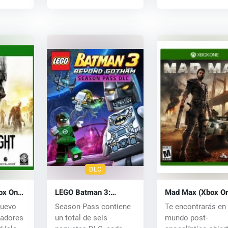
DLC
ox One)
LEGO Batman 3:
Mad Max (Xbox O
Beyond Gotham
key
nuevo
Season Pass contiene
Te encontrarás en
Season Pass (PC) CD
eadores
un total de seis
mundo post-
key