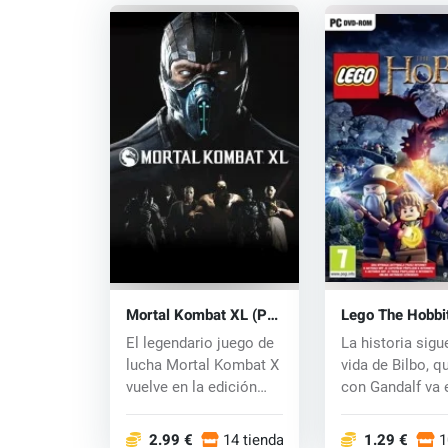
Mortal Kombat XL (PC)
Lego The Hobbi
CD key
CD key
El legendario juego de
La historia sigu
lucha Mortal Kombat X
vida de Bilbo, q
vuelve en la edición
con Gandalf va 
extendida...
viaje av...
2.99 €
14 tiendas
1.29 €
1