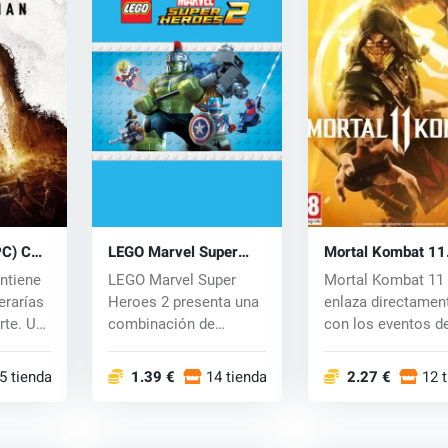
PC) CD
LEGO Marvel Super
Mortal Kombat 11
Heroes 2 (PC) CD key
(Xbox One) key
ontiene
LEGO Marvel Super
Mortal Kombat 11
erarías
Heroes 2 presenta una
enlaza directamen
rte. Un
combinación de
con los eventos de
superhéroes y villan...
décimo. Shinnok fu
5 tiendas
1.39 €
14 tiendas
2.27 €
12 