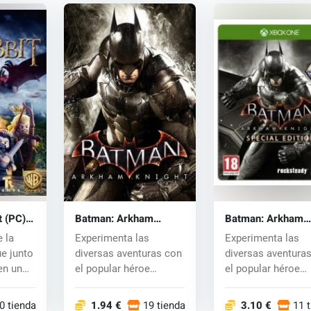
t (PC)
Batman: Arkham
Batman: Arkham
Knight (PC) CD key
Knight (Xbox One)
e la
Experimenta las
Experimenta las
ue junto
diversas aventuras con
diversas aventura
en un
el popular héroe
el popular héroe
Batman, en Gotham,...
Batman, en Gotham
0 tiendas
1.94 €
19 tiendas
3.10 €
11 