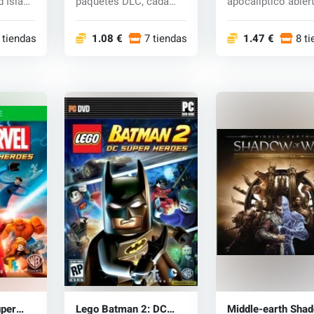
 Island
paquetes DLC, cada
apocalíptico abier
uno con una misión...
donde la única
posibil...
 tiendas
1.08 €
7 tiendas
1.47 €
8 t
uper
Lego Batman 2: DC
Middle-earth Sha