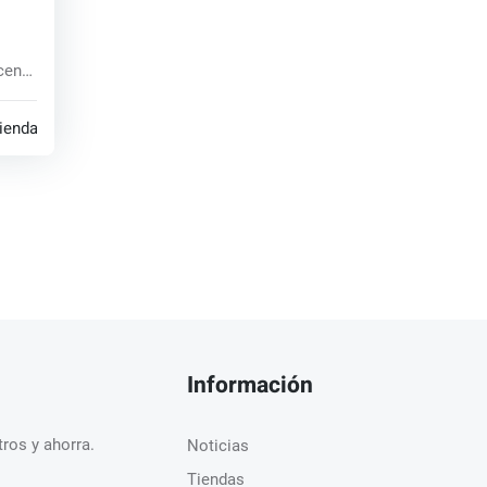
 key
cen
tiendas
Información
ros y ahorra.
Noticias
Tiendas