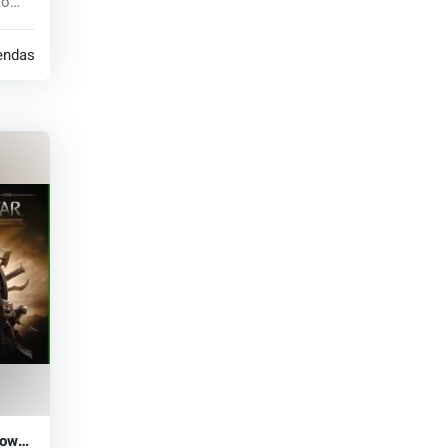
to
iendas
dow