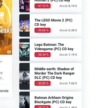
Hitman 2 (PC) CD key
- 47.13 %
desde
8.19 €
The LEGO Movie 2 (PC)
CD key
- 39.66 %
desde
0.35 €
Lego Batman: The
Videogame (PC) CD key
- 38.34 %
desde
1.19 €
Middle-earth: Shadow of
Mordor The Dark Ranger
te
DLC (PC) CD key
l
...
- 30.85 %
desde
7.62 €
tiendas
Batman Arkham Origins
Blackgate (PC) CD key
- 28.71 %
desde
1.49 €