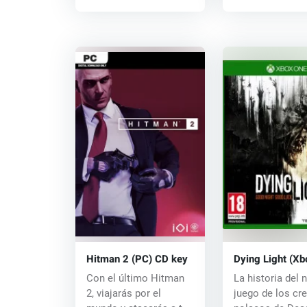
Hitman 2 (PC) CD key
Dying Light (Xb
key
Con el último Hitman
La historia del 
2, viajarás por el
juego de los cr