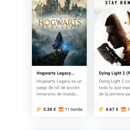
Hogwarts Legacy
Dying Light 2 (
(Xbox One) key
key
Hogwarts Legacy es un
Dying Light 2 c
juego de rol de acción
todo lo que esp
inmersivo de mundo
de la primera pa
abierto. Ah...
mejor...
3.30 €
11 tiendas
4.67 €
1