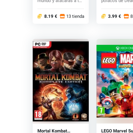
mundo y atacarás a tus
polacos de Dead
víctimas en...
tiene l...
8.19 €
13 tiendas
3.99 €
8
Mortal Kombat
LEGO Marvel S