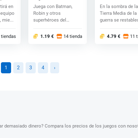
ne) key
Super Heroes (PC) CD
of War (Xbox One)
tirá en
Juega con Batman,
En la sombra de la
key
 equipo
Robin y otros
Tierra Media de la
 mie...
superhéroes del
guerra se restable
DCworld, como por
Talión y Celebr...
ejemplo S...
 tiendas
1.19 €
14 tiendas
4.79 €
11 
1
2
3
4
›
star demasiado dinero? Compara los precios de los juegos con nosot