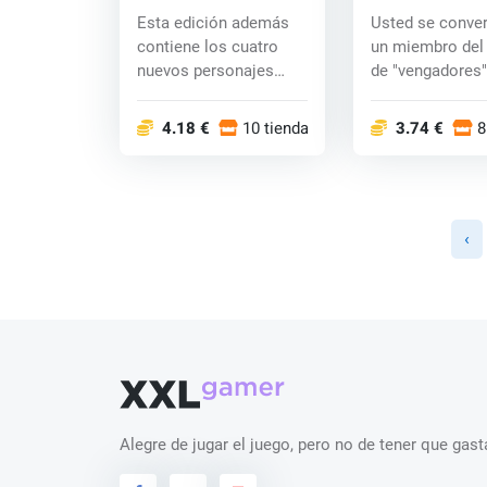
(Komplete Edition) (PC)
Heroes (Xbox O
Esta edición además
Usted se conver
CD key
contiene los cuatro
un miembro del
nuevos personajes
de "vengadores",
Scarlettt, Kenshi...
4.18 €
10 tiendas
3.74 €
8
‹
Alegre de jugar el juego, pero no de tener que ga