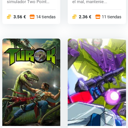
simulador Two Point
el mal, mantenie...
Campus. C...
3.56 €
14 tiendas
2.36 €
11 tiendas