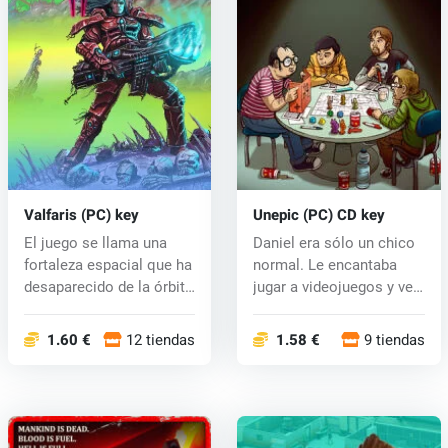
Valfaris (PC) key
Unepic (PC) CD key
El juego se llama una
Daniel era sólo un chico
fortaleza espacial que ha
normal. Le encantaba
desaparecido de la órbita
jugar a videojuegos y ver
p...
pel...
1.60 €
12 tiendas
1.58 €
9 tiendas