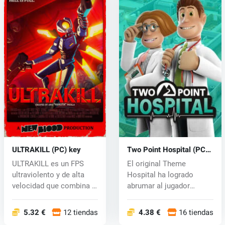
ULTRAKILL (PC) key
Two Point Hospital (PC)
CD key
ULTRAKILL es un FPS
El original Theme
ultraviolento y de alta
Hospital ha logrado
velocidad que combina la
abrumar al jugador
esenci...
inexperto que podr...
5.32 €
12 tiendas
4.38 €
16 tiendas