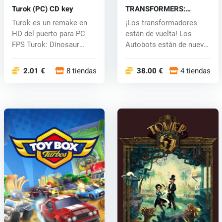
Turok (PC) CD key
TRANSFORMERS:
Devastation (PC) CD key
Turok es un remake en
¡Los transformadores
HD del puerto para PC
están de vuelta! Los
FPS Turok: Dinosaur
Autobots están de nuevo
Hunter (199...
bajo ataq...
2.01 €
8 tiendas
38.00 €
4 tiendas