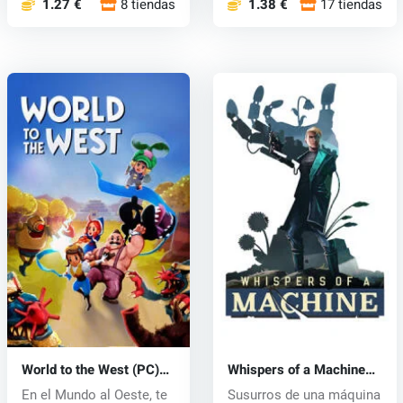
1.27 €
8 tiendas
1.38 €
17 tiendas
World to the West (PC)
Whispers of a Machine
CD key
(PC) CD key
En el Mundo al Oeste, te
Susurros de una máquina