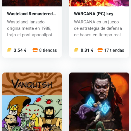
Wasteland Remastered
WARCANA (PC) key
(PC) key
Wasteland, lanzado
WARCANA es un juego
originalmente en 1988,
de estrategia de defensa
trajo el post-apocalipsis
de bases en tiempo real
a los v...
con te...
3.54 €
8 tiendas
0.31 €
17 tiendas