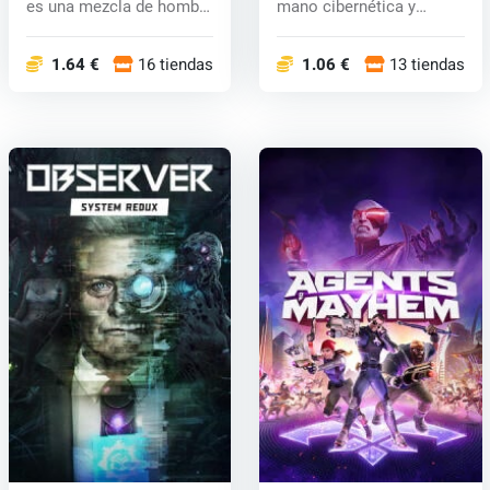
es una mezcla de hombre
mano cibernética y
y máqui...
también un...
1.64 €
16 tiendas
1.06 €
13 tiendas