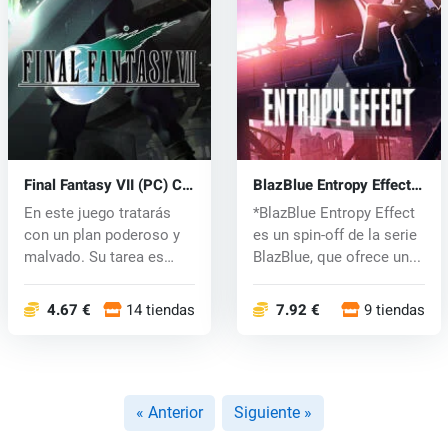
Final Fantasy VII (PC) CD
BlazBlue Entropy Effect
key
(PC) key
En este juego tratarás
*BlazBlue Entropy Effect
con un plan poderoso y
es un spin-off de la serie
malvado. Su tarea es
BlazBlue, que ofrece un...
conquist...
4.67 €
14 tiendas
7.92 €
9 tiendas
« Anterior
Siguiente »