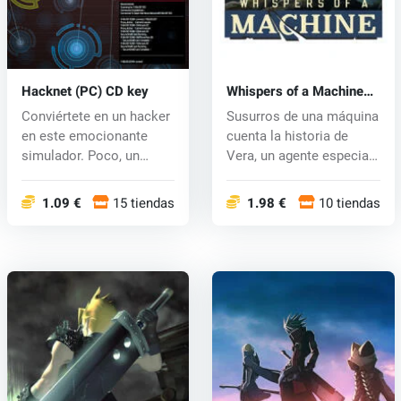
Hacknet (PC) CD key
Whispers of a Machine
(PC) CD key
Conviértete en un hacker
Susurros de una máquina
en este emocionante
cuenta la historia de
simulador. Poco, un
Vera, un agente especial
hacker bie...
cibe...
1.09 €
15 tiendas
1.98 €
10 tiendas