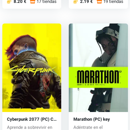
8.20 €
17 tiendas
2.19 €
19 tiendas
Cyberpunk 2077 (PC) CD
Marathon (PC) key
key
Aprende a sobrevivir en
Adéntrate en el