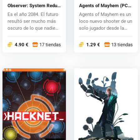
Observer: System Redux
Agents of Mayhem (PC)
(PC) key
CD key
Es el año 2084. El futuro
Agents of Mayhem es un
resultó ser mucho más
loco nuevo shooter de un
oscuro de lo que nadie
solo jugador desde la
podr...
persp...
4.90 €
17 tiendas
1.29 €
13 tiendas