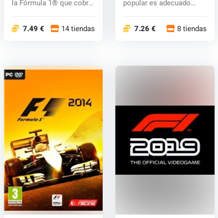
la Fórmula 1® que cobra
popular es adecuado
vida en F1® Man...
para todas la...
7.49 €
14 tiendas
7.26 €
8 tiendas