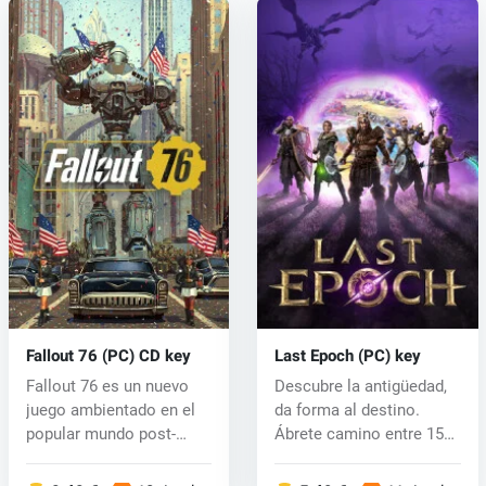
Fallout 76 (PC) CD key
Last Epoch (PC) key
Fallout 76 es un nuevo
Descubre la antigüedad,
juego ambientado en el
da forma al destino.
popular mundo post-
Ábrete camino entre 15
apocalípti...
clases...