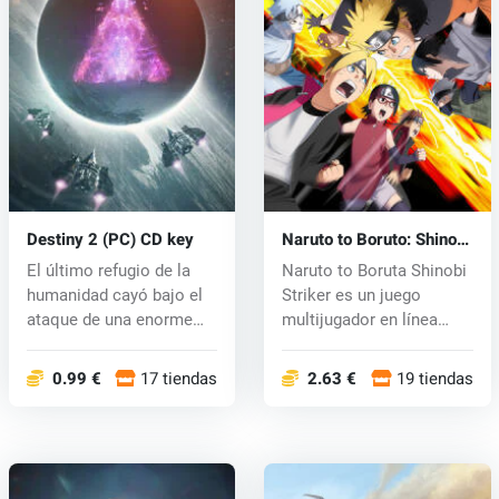
Destiny 2 (PC) CD key
Naruto to Boruto: Shinobi
Striker (PC) CD key
El último refugio de la
Naruto to Boruta Shinobi
humanidad cayó bajo el
Striker es un juego
ataque de una enorme
multijugador en línea
invasió...
ambienta...
0.99 €
17 tiendas
2.63 €
19 tiendas