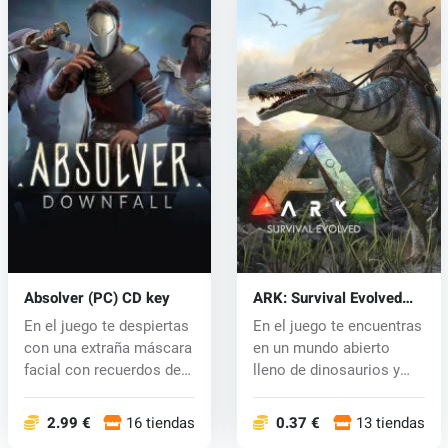
Absolver (PC) CD key
ARK: Survival Evolved
(PC) CD key
En el juego te despiertas
En el juego te encuentras
con una extraña máscara
en un mundo abierto
facial con recuerdos de
lleno de dinosaurios y
u...
gente...
2.99 €
16 tiendas
0.37 €
13 tiendas