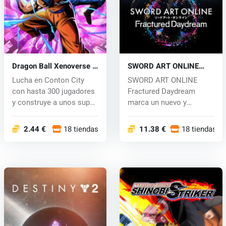
Dragon Ball Xenoverse 2
SWORD ART ONLINE
(PC) CD key
Fractured Daydream
Lucha en Conton City
SWORD ART ONLINE
(PC) key
con hasta 300 jugadores
Fractured Daydream
y construye a unos super
marca un nuevo y
poder...
emocionante capítulo d...
2.44 €
18 tiendas
11.38 €
18 tiendas