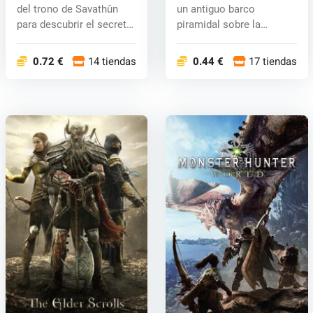
del trono de Savathûn
un antiguo barco
para descubrir el secreto
piramidal sobre la
de có...
frontera helada...
0.72 €
14 tiendas
0.44 €
17 tiendas