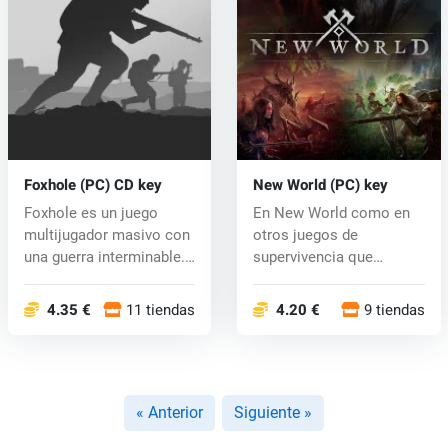
Foxhole (PC) CD key
New World (PC) key
Foxhole es un juego
En New World como en
multijugador masivo con
otros juegos de
una guerra interminable.
supervivencia que
Foxhol...
experimentarás y ade...
4.35 €
11 tiendas
4.20 €
9 tiendas
« Anterior
Siguiente »