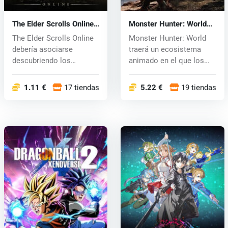
The Elder Scrolls Online
Monster Hunter: World
(PC) CD key
(PC) CD key
The Elder Scrolls Online
Monster Hunter: World
debería asociarse
traerá un ecosistema
descubriendo los
animado en el que los
mundos ricos y...
jugadores...
1.11 €
17 tiendas
5.22 €
19 tiendas