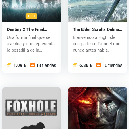
DLC
Destiny 2 The Final
The Elder Scrolls Online:
Shape DCL (PC) key
High Isle (PC) key
Una forma final que se
Bienvenido a High Isle,
avecina y que representa
una parte de Tamriel que
la pesadilla de la
nunca antes había
existenc...
aparecid...
1.09 €
18 tiendas
6.86 €
10 tiendas