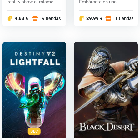
reality show al mismo
Embárcate en una
tiempo. Sus car...
emociona...
4.63 €
19 tiendas
29.99 €
11 tiendas
DLC