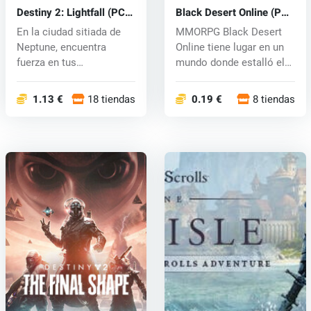
Destiny 2: Lightfall (PC)
Black Desert Online (PC)
key
CD key
En la ciudad sitiada de
MMORPG Black Desert
Neptune, encuentra
Online tiene lugar en un
fuerza en tus
mundo donde estalló el
compañeros Rangers...
conflic...
1.13 €
18 tiendas
0.19 €
8 tiendas