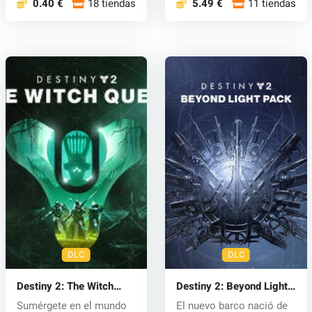
0.40 €
18 tiendas
5.49 €
11 tiendas
DLC
DLC
Destiny 2: The Witch
Destiny 2: Beyond Light
Queen (PC) key
(PC) key
Sumérgete en el mundo
El nuevo barco nació de