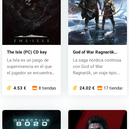
The Isle (PC) CD key
God of War Ragnarök
(PC) key
La Isla es un juego de
La saga nórdica continúa
supervivencia en el que
con God of War
el jugador se encuentra
Ragnarök, un viaje épico
en u...
y sincero...
4.53 €
8 tiendas
24.02 €
17 tiendas