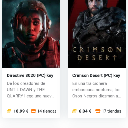
Directive 8020 (PC) key
Crimson Desert (PC) key
De los creadores de
En una traicionera
UNTIL DAWN y THE
emboscada nocturna, los
QUARRY llega una nueva
Osos Negros diezman a
experiencia cin...
los Cringr...
18.99 €
14 tiendas
6.04 €
17 tiendas