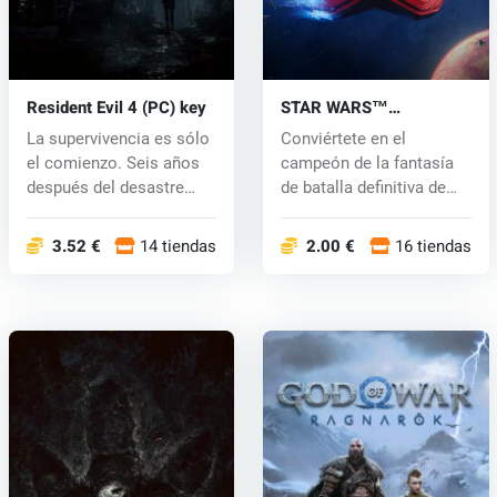
Resident Evil 4 (PC) key
STAR WARS™
Battlefront™ II (PC) key
La supervivencia es sólo
Conviértete en el
el comienzo. Seis años
campeón de la fantasía
después del desastre
de batalla definitiva de
biológ...
Star Wars...
3.52 €
14 tiendas
2.00 €
16 tiendas