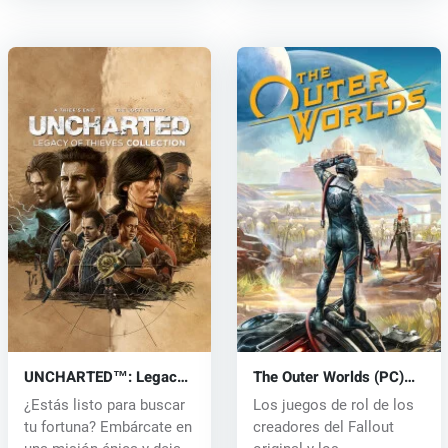
UNCHARTED™: Legacy
The Outer Worlds (PC)
of Thieves Collection
key
¿Estás listo para buscar
Los juegos de rol de los
(PC) key
tu fortuna? Embárcate en
creadores del Fallout