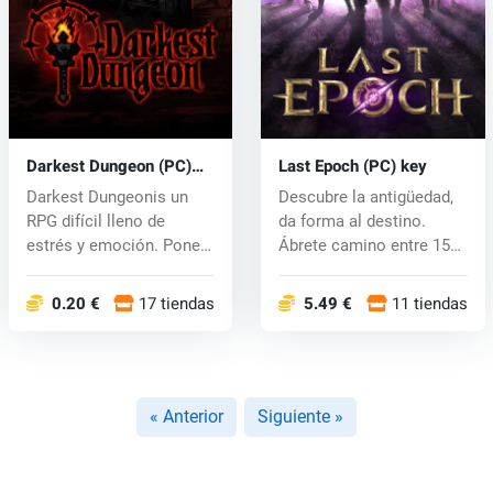
Darkest Dungeon (PC)
Last Epoch (PC) key
CD key
Darkest Dungeonis un
Descubre la antigüedad,
RPG difícil lleno de
da forma al destino.
estrés y emoción. Poner
Ábrete camino entre 15
juntos y...
clases...
0.20 €
17 tiendas
5.49 €
11 tiendas
« Anterior
Siguiente »