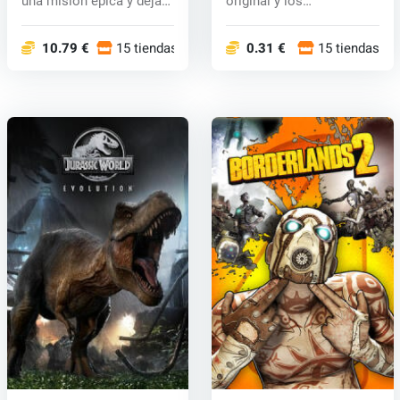
una misión épica y deja
original y los
t...
desarrollador...
10.79 €
15 tiendas
0.31 €
15 tiendas