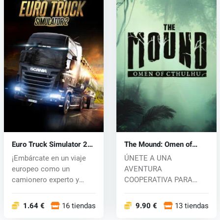
Euro Truck Simulator 2
The Mound: Omen of
(PC) CD key
Cthulhu (PC) key
¡Embárcate en un viaje
ÚNETE A UNA
europeo como un
AVENTURA
camionero experto y
COOPERATIVA PARA
transporta carga...
HASTA CUATRO
JUGADORES Adéntrate
1.64 €
16 tiendas
9.90 €
13 tiendas
en u...