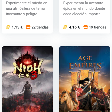
key
Odyssey (PC) CD key
Experimente el miedo en
Experimenta la aventura
una atmósfera de terror
épica en el mundo donde
incesante y peligro
cada elección importa.
mortal....
Ases...
1.15 €
22 tiendas
4.16 €
19 tiendas