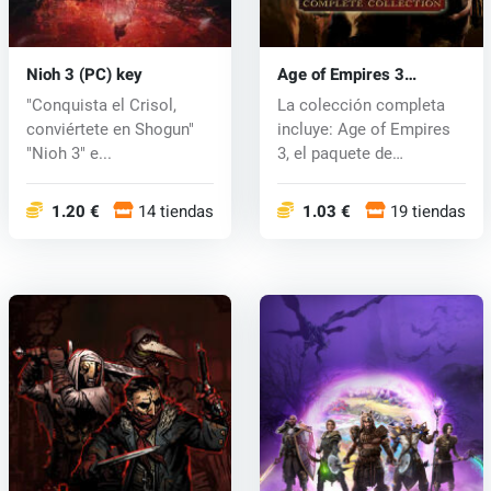
Nioh 3 (PC) key
Age of Empires 3
Complete Collection (PC)
"Conquista el Crisol,
La colección completa
CD key
conviértete en Shogun"
incluye: Age of Empires
"Nioh 3" e...
3, el paquete de
expansión As...
1.20 €
14 tiendas
1.03 €
19 tiendas