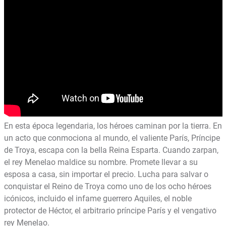
En esta época legendaria, los héroes caminan por la tierra. En
un acto que conmociona al mundo, el valiente París, Príncipe
de Troya, escapa con la bella Reina Esparta. Cuando zarpan,
el rey Menelao maldice su nombre. Promete llevar a su
esposa a casa, sin importar el precio. Lucha para salvar o
conquistar el Reino de Troya como uno de los ocho héroes
icónicos, incluido el infame guerrero Aquiles, el noble
protector de Héctor, el arbitrario príncipe París y el vengativo
rey Menelao.