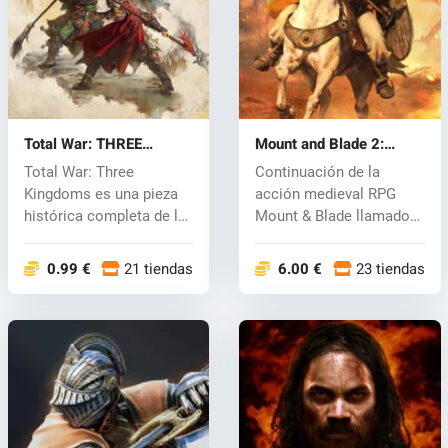
Total War: THREE
Mount and Blade 2:
KINGDOMS (PC) CD key
Bannerlord (PC) CD key
Total War: Three
Continuación de la
Kingdoms es una pieza
acción medieval RPG
histórica completa de la
Mount & Blade llamado
conocida se...
Mount &...
0.99 €
21 tiendas
6.00 €
23 tiendas