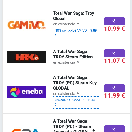
Total War Saga: Troy
Global
en existencia
🏴
10.99 €
-10% con XXLGAMIVO =
9.89
€
A Total War Saga:
TROY Steam Edition
11.07 €
en existencia
🏴
A Total War Saga:
TROY (PC) Steam Key
GLOBAL
11.99 €
en existencia
🏴
-3% con XXLGAMER =
11.63
€
A Total War Saga:
TROY (PC) - Steam
Account - GLOBAL