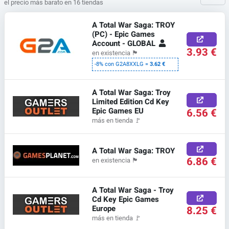
el precio más barato en 16 tiendas
A Total War Saga: TROY
(PC) - Epic Games
Account - GLOBAL
3.93 €
en existencia
🏴
-8% con G2A8XXLG =
3.62 €
A Total War Saga: Troy
Limited Edition Cd Key
Epic Games EU
6.56 €
más en tienda
🚩
A Total War Saga: TROY
6.86 €
en existencia
🏴
A Total War Saga - Troy
Cd Key Epic Games
Europe
8.25 €
más en tienda
🚩