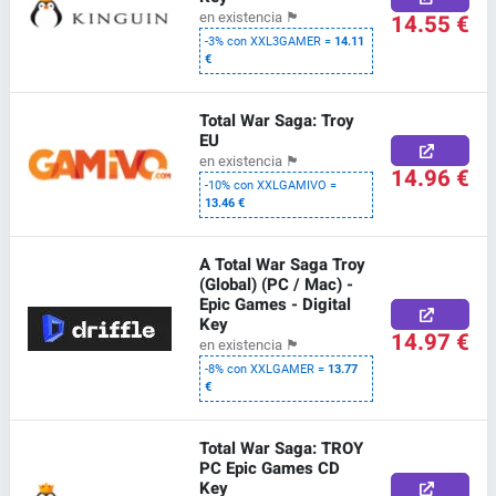
14.55 €
en existencia
🏴
-3% con XXL3GAMER =
14.11
€
Total War Saga: Troy
EU
en existencia
🏴
14.96 €
-10% con XXLGAMIVO =
13.46 €
A Total War Saga Troy
(Global) (PC / Mac) -
Epic Games - Digital
Key
14.97 €
en existencia
🏴
-8% con XXLGAMER =
13.77
€
Total War Saga: TROY
PC Epic Games CD
Key