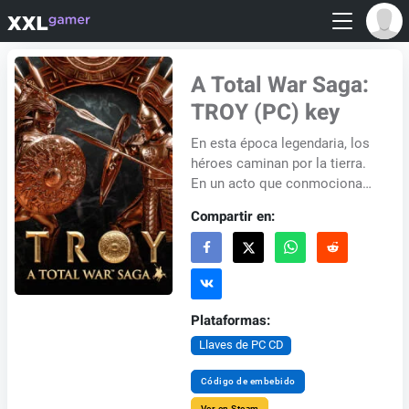
A Total War Saga:
TROY (PC) key
En esta época legendaria, los
héroes caminan por la tierra.
En un acto que conmociona
al mundo, el valiente París,
Compartir en:
Príncipe de Troya, escapa con
la be...
Plataformas:
Llaves de PC CD
Código de embebido
Ver en Steam