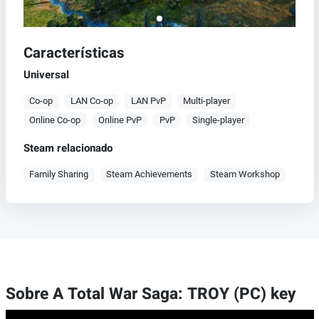
Características
Universal
Co-op
LAN Co-op
LAN PvP
Multi-player
Online Co-op
Online PvP
PvP
Single-player
Steam relacionado
Family Sharing
Steam Achievements
Steam Workshop
Sobre A Total War Saga: TROY (PC) key