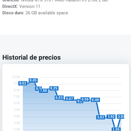
DirectX
: Version 11
Disco duro
: 26 GB available space
Historial de precios
10.00
9.45
9.02
9.00
8.25
8.2
8.00
7.88
7.00
6.83
6.67
6.56
6.49
6.3
6.00
5.00
4.00
3.93
3.92
3.83
3.00
2.00
1.95