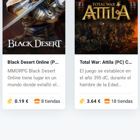
Black Desert Online (PC)
Total War: Attila (PC) CD
CD key
key
MMORPG Black Desert
El juego se establece en
Online tiene lugar en un
el año 395 dC, durante el
mundo donde estalló el
hambre de la Edad
conflic...
Media...
0.19 €
8 tiendas
3.64 €
18 tiendas