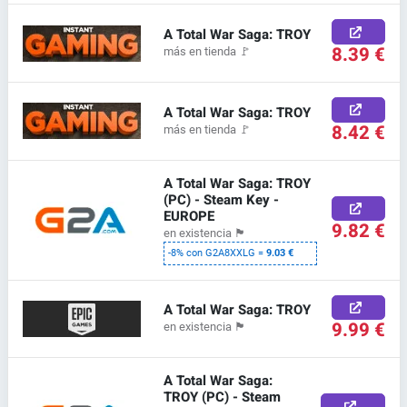
A Total War Saga: TROY
8.39 €
más en tienda
🚩
A Total War Saga: TROY
8.42 €
más en tienda
🚩
A Total War Saga: TROY
(PC) - Steam Key -
EUROPE
9.82 €
en existencia
🏴
-8% con G2A8XXLG =
9.03 €
A Total War Saga: TROY
9.99 €
en existencia
🏴
A Total War Saga:
TROY (PC) - Steam