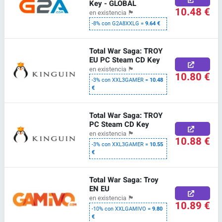
Key - GLOBAL
10.48 €
en existencia
🏴
-8% con G2A8XXLG =
9.64 €
Total War Saga: TROY
EU PC Steam CD Key
en existencia
🏴
10.80 €
-3% con XXL3GAMER =
10.48
€
Total War Saga: TROY
PC Steam CD Key
en existencia
🏴
10.88 €
-3% con XXL3GAMER =
10.55
€
Total War Saga: Troy
EN EU
en existencia
🏴
10.89 €
-10% con XXLGAMIVO =
9.80
€