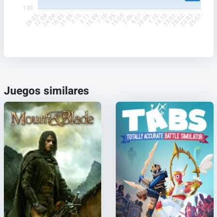
1.00
12.04.
24.04.
16.05.
31.05.
3.10.
3.11.
16.09.
7.10.
5.05.
15.05.
2.06.
6.07.
28.08.
1.10.
14.10.
13.01.
25.02.
23.03.
28.03.
25.07.
Juegos similares