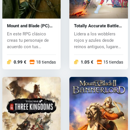
Mount and Blade (PC)
Totally Accurate Battle
CD key
Simulator (PC) key
En este RPG clásico
Lidera a los wobblers
creas tu personaje de
rojos y azules desde
acuerdo con tus
reinos antiguos, lugares
fantasías y luego...
inquiet...
0.99 €
18 tiendas
1.05 €
15 tiendas