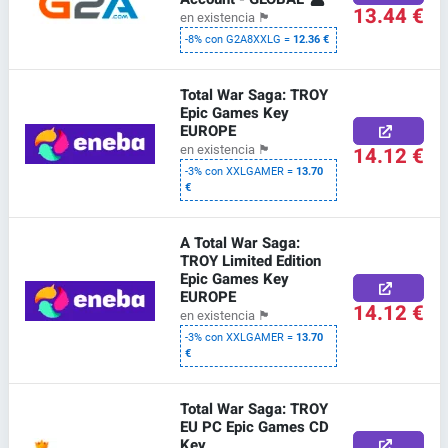
13.44 €
en existencia
🏴
-8% con G2A8XXLG =
12.36 €
Total War Saga: TROY
Epic Games Key
EUROPE
14.12 €
en existencia
🏴
-3% con XXLGAMER =
13.70
€
A Total War Saga:
TROY Limited Edition
Epic Games Key
EUROPE
14.12 €
en existencia
🏴
-3% con XXLGAMER =
13.70
€
Total War Saga: TROY
EU PC Epic Games CD
Key