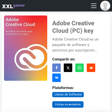
Adobe Creative
Cloud (PC) key
Adobe Creative Cloud es un
paquete de software y
servicios por suscripción
desarrollado por Adobe
Compartir en:
Systems. Ofrece una amplia
gama de aplicaciones para...
Plataformas:
Llaves de Software
Código de embebido