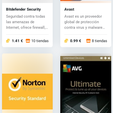
Bitdefender Security
Avast
Seguridad contra todas
Avast es un proveedor
las amenazas de
global de protección
Internet, ofrece firewall,
contra virus y malware
control p...
para todo...
1.41 €
10 tiendas
0.99 €
8 tiendas