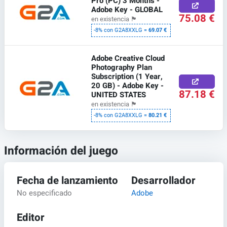
Pro (PC) 3 Months -
Adobe Key - GLOBAL
75.08 €
en existencia
🏴
-8% con G2A8XXLG =
69.07 €
Adobe Creative Cloud
Photography Plan
Subscription (1 Year,
20 GB) - Adobe Key -
87.18 €
UNITED STATES
en existencia
🏴
-8% con G2A8XXLG =
80.21 €
Información del juego
Fecha de lanzamiento
Desarrollador
No especificado
Adobe
Editor