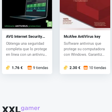
AVG Internet Security
McAfee AntiVirus key
key
Obtenga una seguridad
Software antivirus que
completa que lo protege
protege su computadora
en línea con un antivirus
con Windows. Garantiza
gal...
que es...
1.76 €
9 tiendas
2.30 €
10 tiendas