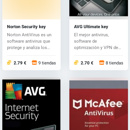
Norton Security key
AVG Ultimate key
Norton AntiVirus es un
El mejor antivirus,
software antivirus que
software de
protege y analiza los
optimización y VPN de
mensaje...
su clase en un paquet...
2.79 €
9 tiendas
2.70 €
8 tiendas