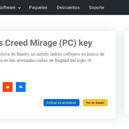
Software
Paquetes
Descuentos
Soporte
s Creed Mirage (PC) key
toria de Basim, un astuto ladrón callejero en busca de
ia en las animadas calles de Bagdad del siglo IX.
Código de embebido
Ver en Steam