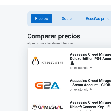
Precios
Sobre
Reseñas princi
Comparar precios
el precio más barato en 8 tiendas
Assassin's Creed Mirag
Deluxe Edition PS4 Acco
en existencia
🏴
Assassin's Creed Mirage
- Steam Account - GLO
en existencia
🏴
Assassin's Creed Mirage
Ubisoft Connect Key - E