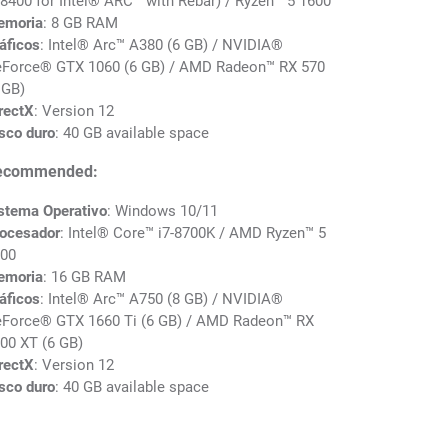
-8400 for Intel® ARC™ with Rebar) / Ryzen™ 5 1600
emoria
: 8 GB RAM
áficos
: Intel® Arc™ A380 (6 GB) / NVIDIA®
Force® GTX 1060 (6 GB) / AMD Radeon™ RX 570
 GB)
rectX
: Version 12
sco duro
: 40 GB available space
ecommended:
stema Operativo
: Windows 10/11
ocesador
: Intel® Core™ i7-8700K / AMD Ryzen™ 5
00
emoria
: 16 GB RAM
áficos
: Intel® Arc™ A750 (8 GB) / NVIDIA®
Force® GTX 1660 Ti (6 GB) / AMD Radeon™ RX
00 XT (6 GB)
rectX
: Version 12
sco duro
: 40 GB available space