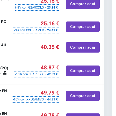
25.15 €
Comprar aquí
-8% con G2A8XXLG =
23.14 €
e PC
25.16 €
Comprar aquí
-3% con XXL3GAMER =
24.41 €
e AU
40.35 €
Comprar aquí
e
48.87 €
 (PC)
Comprar aquí
AL
-13% con SEAL13XX =
42.52 €
e EN
49.79 €
Comprar aquí
-10% con XXLGAMIVO =
44.81 €
e EN
49.79 €