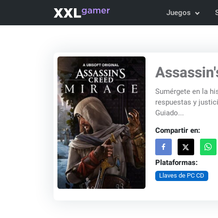
Juegos
Assassin'
Sumérgete en la his
respuestas y justic
Guiado...
Compartir en:
Plataformas:
Llaves de PC CD