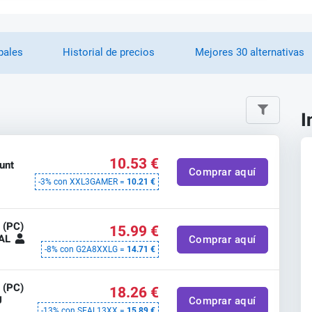
pales
Historial de precios
Mejores 30 alternativas
I
e
10.53 €
unt
Comprar aquí
-3% con XXL3GAMER =
10.21 €
 (PC)
15.99 €
BAL
Comprar aquí
-8% con G2A8XXLG =
14.71 €
 (PC)
18.26 €
U
Comprar aquí
-13% con SEAL13XX =
15.89 €