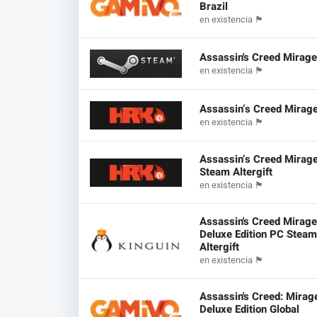
Brazil
en existencia
🏴
Assassin's Creed Mirag
en existencia
🏴
Assassin’s Creed Mirage
en existencia
🏴
Assassin’s Creed Mirage
Steam Altergift
en existencia
🏴
Assassin's Creed Mirag
Deluxe Edition PC Stea
Altergift
en existencia
🏴
Assassin's Creed: Mirag
Deluxe Edition Global