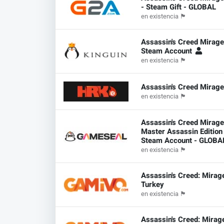
- Steam Gift - GLOBAL
en existencia
🏴
Assassin's Creed Mirag
Steam Account
en existencia
🏴
Assassin's Creed Mirag
en existencia
🏴
Assassin's Creed Mirag
Master Assassin Edition
Steam Account - GLOB
en existencia
🏴
Assassin's Creed: Mirag
Turkey
en existencia
🏴
Assassin's Creed: Mirag