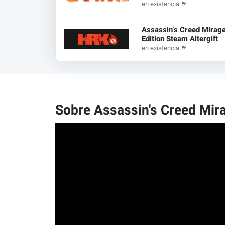
en existencia
🏴
Assassin’s Creed Mirag
Edition Steam Altergift
en existencia
🏴
Sobre Assassin's Creed Mir