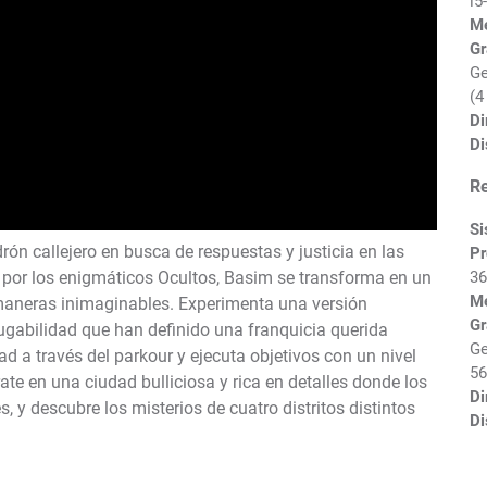
i5
M
Gr
Ge
(4
Di
Di
R
Si
rón callejero en busca de respuestas y justicia en las
Pr
36
 por los enigmáticos Ocultos, Basim se transforma en un
M
 maneras inimaginables. Experimenta una versión
Gr
ugabilidad que han definido una franquicia querida
Ge
d a través del parkour y ejecuta objetivos con un nivel
56
te en una ciudad bulliciosa y rica en detalles donde los
Di
 y descubre los misterios de cuatro distritos distintos
Di