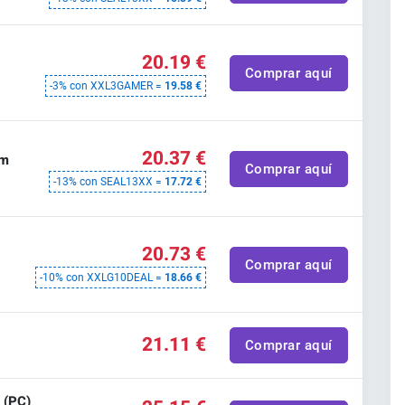
e
20.19 €
m
Comprar aquí
-3% con XXL3GAMER =
19.58 €
e
20.37 €
am
Comprar aquí
-13% con SEAL13XX =
17.72 €
e
20.73 €
Comprar aquí
-10% con XXLG10DEAL =
18.66 €
e
21.11 €
Comprar aquí
 (PC)