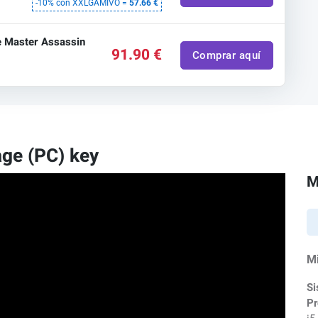
-10% con XXLGAMIVO =
57.66 €
e Master Assassin
91.90 €
Comprar aquí
age (PC) key
M
M
Si
Pr