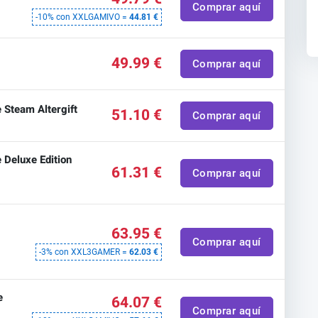
Comprar aquí
-10% con XXLGAMIVO =
44.81 €
e
49.99 €
Comprar aquí
 Steam Altergift
51.10 €
Comprar aquí
 Deluxe Edition
61.31 €
Comprar aquí
e
63.95 €
m
Comprar aquí
-3% con XXL3GAMER =
62.03 €
e
64.07 €
Comprar aquí