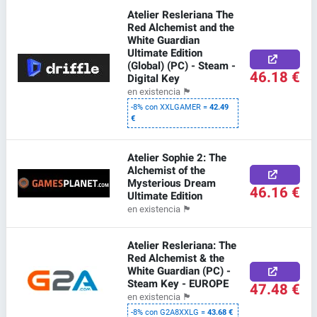
Atelier Resleriana The
Red Alchemist and the
White Guardian
Ultimate Edition
(Global) (PC) - Steam -
46.18 €
Digital Key
en existencia
🏴
-8% con XXLGAMER =
42.49
€
Atelier Sophie 2: The
Alchemist of the
Mysterious Dream
46.16 €
Ultimate Edition
en existencia
🏴
Atelier Resleriana: The
Red Alchemist & the
White Guardian (PC) -
Steam Key - EUROPE
47.48 €
en existencia
🏴
-8% con G2A8XXLG =
43.68 €