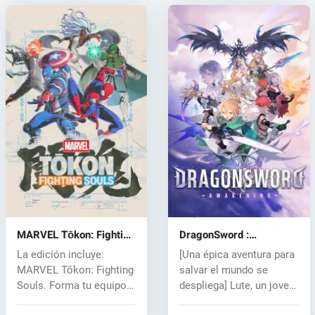
MARVEL Tōkon: Fighting
DragonSword :
Souls (PC) key
Awakening (PC) key
La edición incluye:
[Una épica aventura para
MARVEL Tōkon: Fighting
salvar el mundo se
Souls. Forma tu equipo
despliega] Lute, un joven
definitiv...
avent...