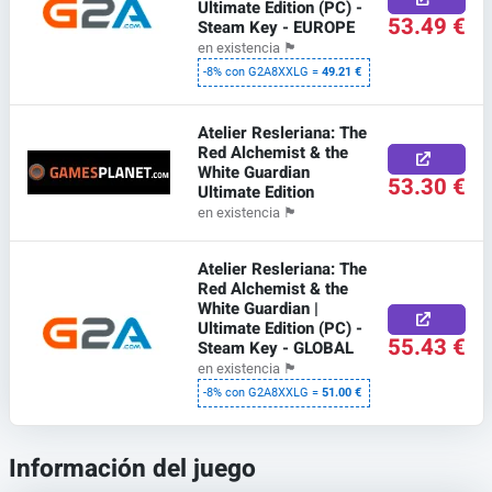
Ultimate Edition (PC) -
53.49 €
Steam Key - EUROPE
en existencia
🏴
-8% con G2A8XXLG =
49.21 €
Atelier Resleriana: The
Red Alchemist & the
White Guardian
53.30 €
Ultimate Edition
en existencia
🏴
Atelier Resleriana: The
Red Alchemist & the
White Guardian |
Ultimate Edition (PC) -
55.43 €
Steam Key - GLOBAL
en existencia
🏴
-8% con G2A8XXLG =
51.00 €
Información del juego