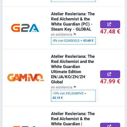
Atelier Resleriana: The
Red Alchemist & the
White Guardian (PC) -
Steam Key - GLOBAL
47.48 €
en existencia
🏴
-8% con G2A8XXLG =
43.68 €
Atelier Resleriana: The
Red Alchemist and the
White Guardian
Ultimate Edition
EN/JA/KO/ZH/ZH
47.99 €
Global
en existencia
🏴
-10% con XXLGAMIVO =
43.19 €
Atelier Resleriana: The
Red Alchemist & the
White Guardian |