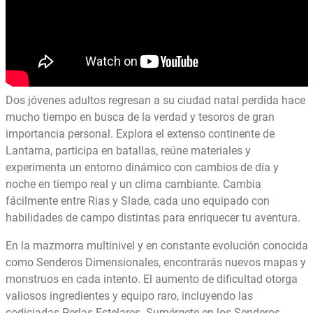
Dos jóvenes adultos regresan a su ciudad natal perdida hace
mucho tiempo en busca de la verdad y tesoros de gran
importancia personal. Explora el extenso continente de
Lantarna, participa en batallas, reúne materiales y
experimenta un entorno dinámico con cambios de día y
noche en tiempo real y un clima cambiante. Cambia
fácilmente entre Rias y Slade, cada uno equipado con
habilidades de campo distintas para enriquecer tu aventura.
En la mazmorra multinivel y en constante evolución conocida
como Senderos Dimensionales, encontrarás nuevos mapas y
monstruos en cada intento. El aumento de dificultad otorga
valiosos ingredientes y equipo raro, incluyendo las
codiciadas Perlas Estelares. Sumérgete en los Senderos