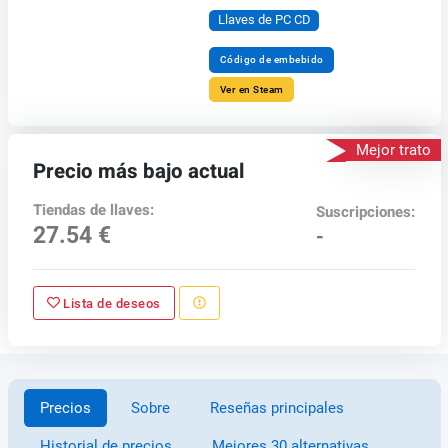
Llaves de PC CD
Código de embebido
Ver en Steam
Mejor trato
Precio más bajo actual
Tiendas de llaves:
Suscripciones:
27.54 €
-
Lista de deseos
Precios
Sobre
Reseñas principales
Historial de precios
Mejores 30 alternativas