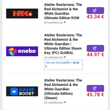
Atelier Resleriana: The
Red Alchemist & the
White Guardian
43.34 €
Ultimate Edition ROW
en existencia
🏴
Atelier Resleriana: The
Red Alchemist & the
White Guardian |
Ultimate Edition Steam
Key (PC) GLOBAL
44.97 €
en existencia
🏴
-3% con XXLGAMER =
43.62
€
Atelier Resleriana: The
Red Alchemist & the
White Guardian
(Ultimate Edition)
45.78 €
(Steam)
en existencia
🏴