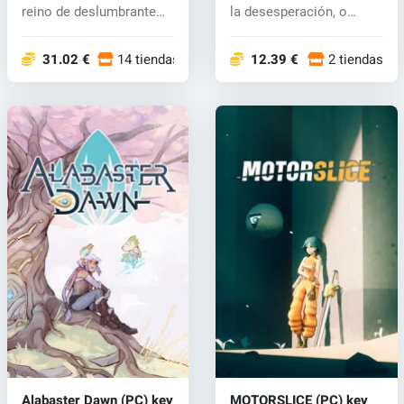
reino de deslumbrante
la desesperación, o
bell...
sucumbirá...
31.02 €
14 tiendas
12.39 €
2 tiendas
Alabaster Dawn (PC) key
MOTORSLICE (PC) key