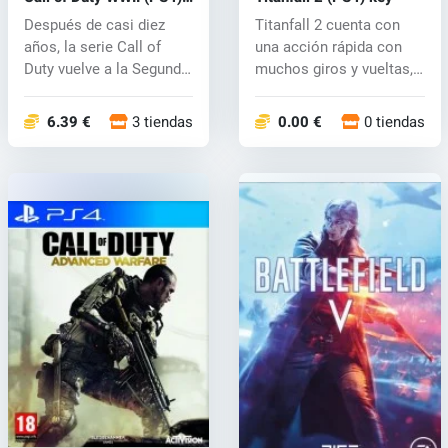
key
Después de casi diez
Titanfall 2 cuenta con
años, la serie Call of
una acción rápida con
Duty vuelve a la Segunda
muchos giros y vueltas,
Guerra...
una nu...
6.39 €
3 tiendas
0.00 €
0 tiendas