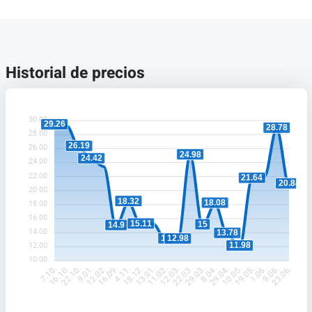
Historial de precios
30.00
29.26
28.78
28.00
26.19
26.00
24.98
24.42
24.00
22.00
21.64
20.84
20.00
18.32
18.08
18.00
16.00
15.11
15
14.9
14.00
13.78
13
12.98
11.98
12.00
10.00
16.10.
22.10.
9.01.
12.02.
16.09.
4.11.
18.12.
13.01.
11.02.
12.03.
22.03.
29.03.
8.04.
29.04.
10.05.
19.05.
1.06.
9.06.
7.10.
23.06.