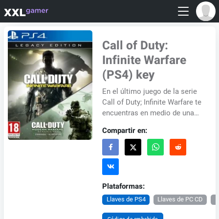
Call of Duty:
Infinite Warfare
(PS4) key
En el último juego de la serie
Call of Duty; Infinite Warfare te
encuentras en medio de una
batalla tanto en el planeta
Compartir en:
como en el espacio. Usted se
c...
Plataformas:
Llaves de PS4
Llaves de PC CD
L
Código de embebido