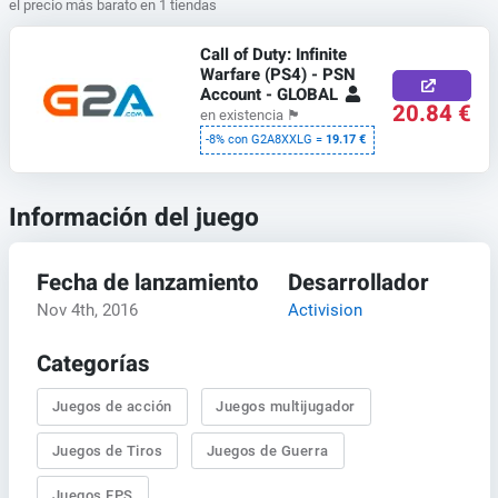
el precio más barato en 1 tiendas
Call of Duty: Infinite
Warfare (PS4) - PSN
Account - GLOBAL
20.84 €
en existencia
🏴
-8% con G2A8XXLG =
19.17 €
Información del juego
Fecha de lanzamiento
Desarrollador
Nov 4th, 2016
Activision
Categorías
Juegos de acción
Juegos multijugador
Juegos de Tiros
Juegos de Guerra
Juegos FPS