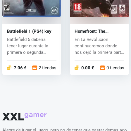
Battlefield 1 (PS4) key
Homefront: The
Revolution (PS4) key
Battlefield 5 debería
En La Revolución
tener lugar durante la
continuaremos donde
primera o segunda
nos dejó la primera parte
guerra mundi...
del juego. E...
7.06 €
2 tiendas
0.00 €
0 tiendas
Alegre de jugar el juego, pero no de tener que gastar demasiado