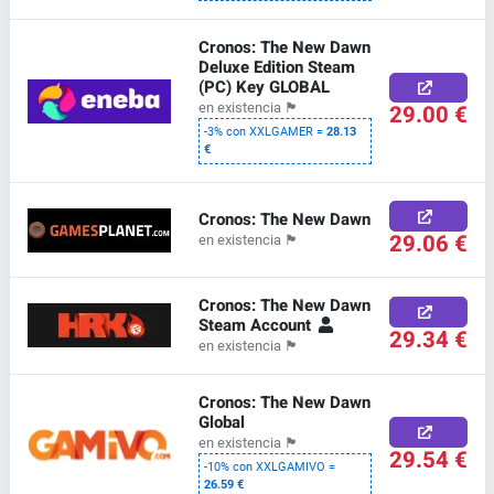
Cronos: The New Dawn
Deluxe Edition Steam
(PC) Key GLOBAL
29.00 €
en existencia
🏴
-3% con XXLGAMER =
28.13
€
Cronos: The New Dawn
29.06 €
en existencia
🏴
Cronos: The New Dawn
Steam Account
29.34 €
en existencia
🏴
Cronos: The New Dawn
Global
en existencia
🏴
29.54 €
-10% con XXLGAMIVO =
26.59 €