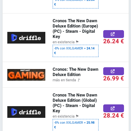
€
Cronos The New Dawn
Deluxe Edition (Europe)
(PC) - Steam - Digital
Key
26.24 €
en existencia
🏴
-8% con XXLGAMER =
24.14
€
Cronos: The New Dawn
Deluxe Edition
26.99 €
más en tienda
🚩
Cronos The New Dawn
Deluxe Edition (Global)
(PC) - Steam - Digital
Key
28.24 €
en existencia
🏴
-8% con XXLGAMER =
25.98
€