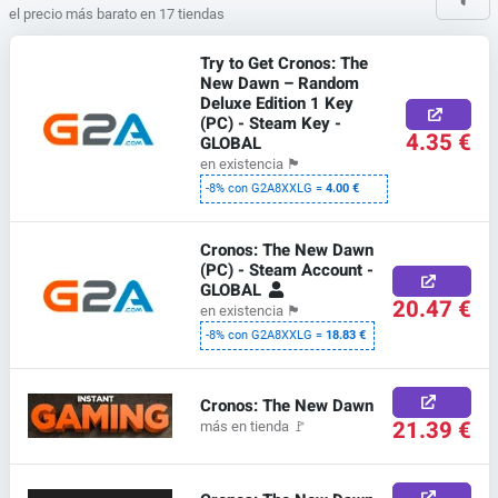
el precio más barato en 17 tiendas
Try to Get Cronos: The
New Dawn – Random
Deluxe Edition 1 Key
(PC) - Steam Key -
4.35 €
GLOBAL
en existencia
🏴
-8% con G2A8XXLG =
4.00 €
Cronos: The New Dawn
(PC) - Steam Account -
GLOBAL
20.47 €
en existencia
🏴
-8% con G2A8XXLG =
18.83 €
Cronos: The New Dawn
21.39 €
más en tienda
🚩