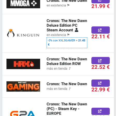
Cronos: The New Dawn
21.99 €
en existencia
🏴
Cronos: The New Dawn
Deluxe Edition PC
Steam Account
22.11 €
en existencia
🏴
-3% con XXL3GAMER =
21.45
€
Cronos: The New Dawn
Deluxe Edition ROW
22.52 €
más en tienda
🚩
Cronos: The New Dawn
22.99 €
más en tienda
🚩
Cronos: The New Dawn
(PC) - Steam Key -
EUROPE