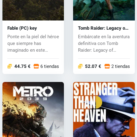
Fable (PC) key
Tomb Raider: Legacy of
Atlantis (PC) key
Ponte en la piel del héroe
Embárcate en la aventura
que siempre has
definitiva con Tomb
imaginado en este
Raider: Legacy of
inmersivo RPG...
Atlantis, un...
44.75 €
6 tiendas
52.07 €
2 tiendas