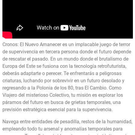
Cronos: El Nuevo Amanecer es un implacable juego de terror
de supervivencia en tercera persona donde el futuro depende
de rescatar el pasado. En un mundo donde el brutalismo de
Europa del Este se fusiona con la tecnología retrofuturista,
deberás adaptarte o perecer. Te enfrentarás a peligrosas
criaturas, luchando por sobrevivir en un futuro desolado y
regresando a la Polonia de los 80, tras El Cambio. Como
Viajero del misterioso Colectivo, tu misión es explorar los
páramos del futuro en busca de grietas temporales, una
previsión estratégica esencial para la supervivencia.
Navega entre entidades de pesadilla, restos de la humanidad,
empleando todo tu arsenal y anomalías temporales para