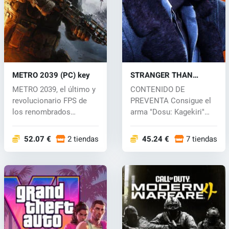
METRO 2039 (PC) key
STRANGER THAN
HEAVEN (PC) key
METRO 2039, el último y
CONTENIDO DE
revolucionario FPS de
PREVENTA Consigue el
los renombrados
arma "Dosu: Kagekiri"
creadores de...
comprando...
52.07 €
2 tiendas
45.24 €
7 tiendas