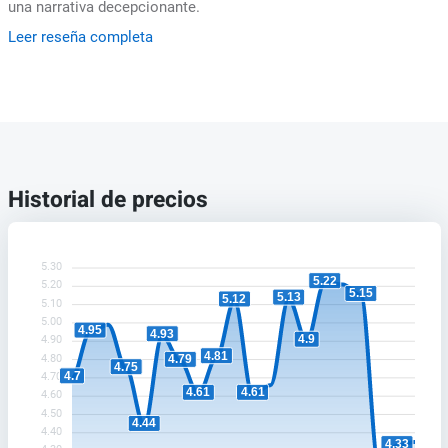
una narrativa decepcionante.
Leer reseña completa
Historial de precios
5.30
5.22
5.20
5.15
5.13
5.12
5.10
5.00
4.95
4.93
4.9
4.90
4.81
4.80
4.79
4.75
4.7
4.70
4.61
4.61
4.60
4.50
4.44
4.40
4.33