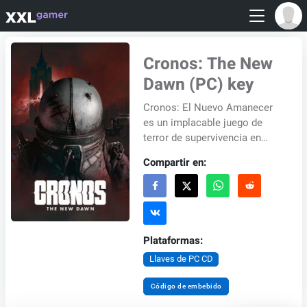
Cronos: The New
Dawn (PC) key
Cronos: El Nuevo Amanecer
es un implacable juego de
terror de supervivencia en
tercera persona donde el
Compartir en:
futuro depende de rescatar el
pasado. En un mu...
Plataformas:
Llaves de PC CD
Código de embebido