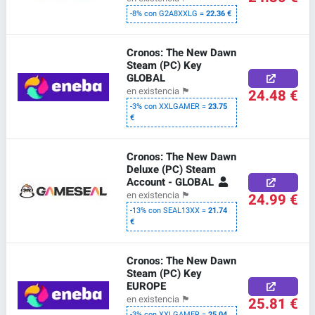
-8% con G2A8XXLG =
22.36 €
Cronos: The New Dawn
Steam (PC) Key
GLOBAL
24.48 €
en existencia
🏴
-3% con XXLGAMER =
23.75
€
Cronos: The New Dawn
Deluxe (PC) Steam
Account - GLOBAL
24.99 €
en existencia
🏴
-13% con SEAL13XX =
21.74
€
Cronos: The New Dawn
Steam (PC) Key
EUROPE
25.81 €
en existencia
🏴
-3% con XXLGAMER =
25.04