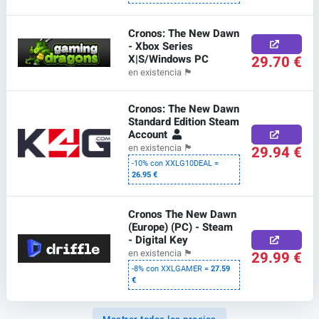
Cronos: The New Dawn
- Xbox Series
X|S/Windows PC
29.70 €
en existencia
🏴
Cronos: The New Dawn
Standard Edition Steam
Account
29.94 €
en existencia
🏴
-10% con XXLG10DEAL =
26.95 €
Cronos The New Dawn
(Europe) (PC) - Steam
- Digital Key
29.99 €
en existencia
🏴
-8% con XXLGAMER =
27.59
€