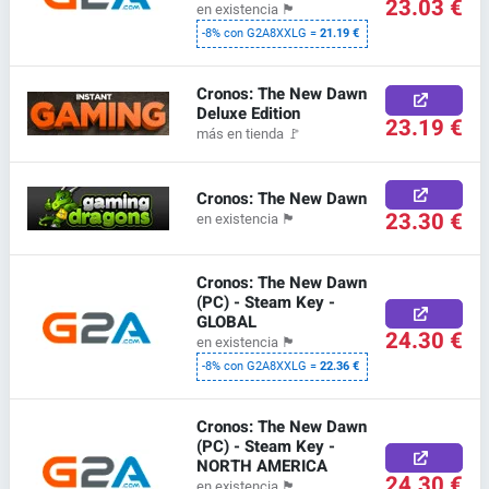
23.03 €
en existencia
🏴
-8% con G2A8XXLG =
21.19 €
Cronos: The New Dawn
Deluxe Edition
23.19 €
más en tienda
🚩
Cronos: The New Dawn
23.30 €
en existencia
🏴
Cronos: The New Dawn
(PC) - Steam Key -
GLOBAL
24.30 €
en existencia
🏴
-8% con G2A8XXLG =
22.36 €
Cronos: The New Dawn
(PC) - Steam Key -
NORTH AMERICA
24.30 €
en existencia
🏴