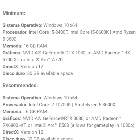
Minimum:
Sistema Operativo
: Windows 10 x64
Procesador
: Intel Core i5-8400F, Intel Core I5-8600K | Amd Ryzen
5 3600
Memoria
: 16 GB RAM
Gráficos
: NVIDIA® GeForce® GTX 1080, or AMD Radeon™ RX
5700-XT, or Intel® Arc™ A770
DirectX
: Version 12
Disco duro
: 30 GB available space
Recommended:
Sistema Operativo
: Windows 10 x64
Procesador
: Intel Core i7-10700K | Amd Ryzen 5 3600X
Memoria
: 16 GB RAM
Gráficos
: NVIDIA® GeForce®RTX 3080, or AMD Radeon™
RX6800 -XT, or Intel® Arc™ B580 (allows for gameplay in 1080p)
DirectX
: Version 12
Disco duro
: 30 GB available space