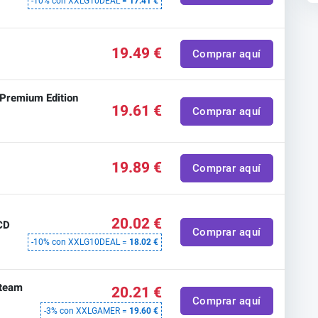
-10% con XXLG10DEAL =
17.41 €
19.49 €
Comprar aquí
Premium Edition
19.61 €
Comprar aquí
19.89 €
Comprar aquí
20.02 €
CD
Comprar aquí
-10% con XXLG10DEAL =
18.02 €
Steam
20.21 €
Comprar aquí
-3% con XXLGAMER =
19.60 €