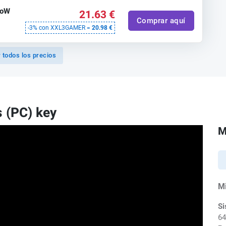
RoW
21.63 €
Comprar aquí
-3% con XXL3GAMER =
20.98 €
 todos los precios
 (PC) key
M
M
Si
64