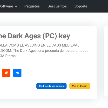
Software
Paquetes
Descuentos
Soporte
e Dark Ages (PC) key
ALLA COMO EL ASESINO EN EL CAOS MEDIEVAL
DOOM: The Dark Ages, una precuela de los aclamados
M Eternal...
Código de embebido
Ver en Steam