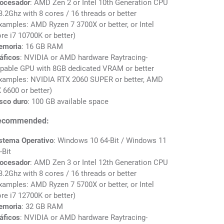
ocesador
: AMD Zen 2 or Intel 10th Generation CPU
.2Ghz with 8 cores / 16 threads or better
xamples: AMD Ryzen 7 3700X or better, or Intel
re i7 10700K or better)
emoria
: 16 GB RAM
áficos
: NVIDIA or AMD hardware Raytracing-
pable GPU with 8GB dedicated VRAM or better
xamples: NVIDIA RTX 2060 SUPER or better, AMD
 6600 or better)
sco duro
: 100 GB available space
ecommended:
stema Operativo
: Windows 10 64-Bit / Windows 11
-Bit
ocesador
: AMD Zen 3 or Intel 12th Generation CPU
.2Ghz with 8 cores / 16 threads or better
xamples: AMD Ryzen 7 5700X or better, or Intel
re i7 12700K or better)
emoria
: 32 GB RAM
áficos
: NVIDIA or AMD hardware Raytracing-