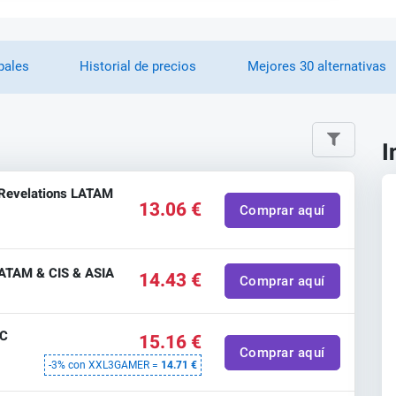
pales
Historial de precios
Mejores 30 alternativas
I
Revelations LATAM
13.06 €
Comprar aquí
ATAM & CIS & ASIA
14.43 €
Comprar aquí
PC
15.16 €
Comprar aquí
-3% con XXL3GAMER =
14.71 €