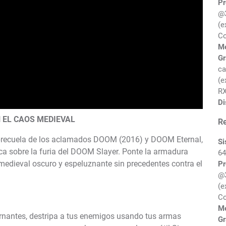
Pr
@3
(e
Co
M
Gr
ca
(e
RX
Di
 EL CAOS MEDIEVAL
R
precuela de los aclamados DOOM (2016) y DOOM Eternal,
Si
ca sobre la furia del DOOM Slayer. Ponte la armadura
64
medieval oscuro y espeluznante sin precedentes contra el
Pr
@3
(e
Co
M
rnantes, destripa a tus enemigos usando tus armas
Gr