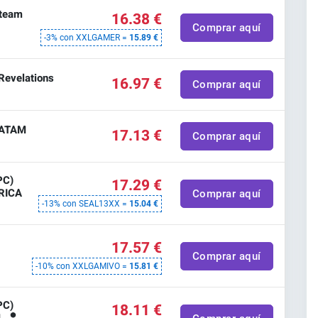
Steam
16.38 €
Comprar aquí
-3% con XXLGAMER =
15.89 €
Revelations
16.97 €
Comprar aquí
LATAM
17.13 €
Comprar aquí
PC)
17.29 €
RICA
Comprar aquí
-13% con SEAL13XX =
15.04 €
17.57 €
Comprar aquí
-10% con XXLGAMIVO =
15.81 €
PC)
18.11 €