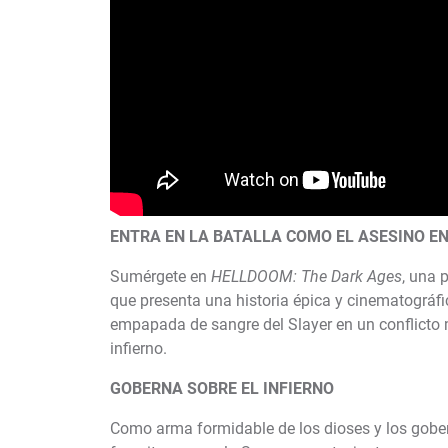
ENTRA EN LA BATALLA COMO EL ASESINO EN
Sumérgete en
HELLDOOM: The Dark Ages
, una 
que presenta una historia épica y cinematográfi
empapada de sangre del Slayer en un conflicto 
infierno.
GOBERNA SOBRE EL INFIERNO
Como arma formidable de los dioses y los gobe