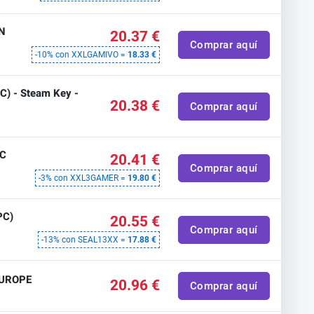
EN
20.37 €
Comprar aquí
-10% con XXLGAMIVO =
18.33 €
C) - Steam Key -
20.38 €
Comprar aquí
PC
20.41 €
Comprar aquí
-3% con XXL3GAMER =
19.80 €
PC)
20.55 €
Comprar aquí
-13% con SEAL13XX =
17.88 €
EUROPE
20.96 €
Comprar aquí