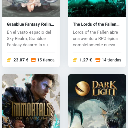
Granblue Fantasy Relink
The Lords of the Fallen
(PC) key
(PC) key
En el vasto espacio del
Lords of the Fallen abre
Sky Realm, Granblue
una aventura RPG épica
Fantasy desarrolla su
completamente nueva
historia...
ambient...
23.07 €
15 tiendas
1.27 €
14 tiendas