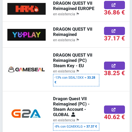
DRAGON QUEST VII
Reimagined EUROPE
36.86 €
en existencia
🏴
DRAGON QUEST VII
Reimagined
37.17 €
en existencia
🏴
DRAGON QUEST VII
Reimagined (PC)
Steam Key - EU
38.25 €
en existencia
🏴
-13% con SEAL13XX =
33.28
€
Dragon Quest VII
Reimagined (PC) -
Steam Account -
GLOBAL
40.62 €
en existencia
🏴
-8% con G2A8XXLG =
37.37 €