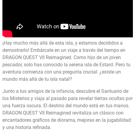
¡Hay mucho más allá de esta isla, y estamos decididos a
demostrarlo! Embárcate en un viaje a través del tiempo en
DRAGON QUEST VII Reimagined. Como hijo de un joven
pescador, solo has conocido la serena isla de Estard. Pero tu
aventura comienza con una pregunta crucial: ¿existe un
mundo más allá de tu isla natal?
Junto a tus amigos de la infancia, descubre el Santuario de
los Misterios y viaja al pasado para revelar tierras ocultas por
una fuerza oscura. El destino del mundo está en tus manos.
DRAGON QUEST VII Reimagined revitaliza un clásico con
encantadores gráficos de diorama, mejoras en la jugabilidad
y una historia refinada.