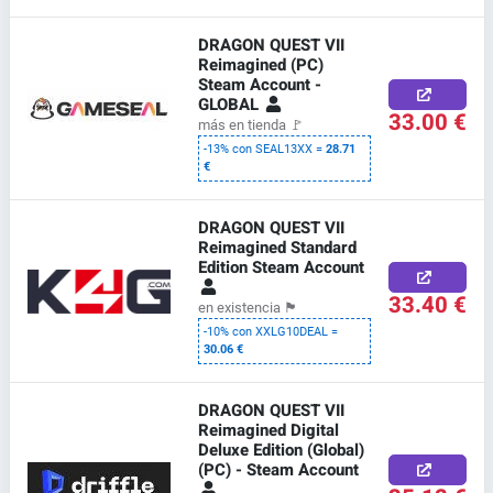
DRAGON QUEST VII
Reimagined (PC)
Steam Account -
GLOBAL
33.00 €
más en tienda
🚩
-13% con SEAL13XX =
28.71
€
DRAGON QUEST VII
Reimagined Standard
Edition Steam Account
33.40 €
en existencia
🏴
-10% con XXLG10DEAL =
30.06 €
DRAGON QUEST VII
Reimagined Digital
Deluxe Edition (Global)
(PC) - Steam Account