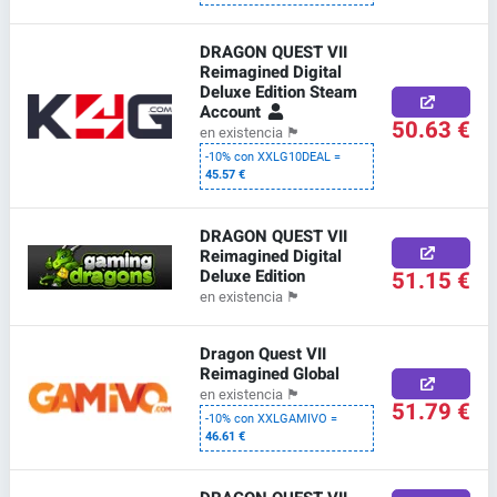
DRAGON QUEST VII
Reimagined Digital
Deluxe Edition Steam
Account
50.63 €
en existencia
🏴
-10% con XXLG10DEAL =
45.57 €
DRAGON QUEST VII
Reimagined Digital
Deluxe Edition
51.15 €
en existencia
🏴
Dragon Quest VII
Reimagined Global
en existencia
🏴
51.79 €
-10% con XXLGAMIVO =
46.61 €