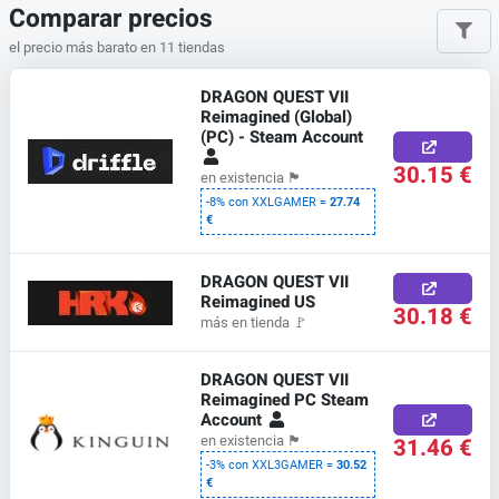
Comparar precios
el precio más barato en 11 tiendas
DRAGON QUEST VII
Reimagined (Global)
(PC) - Steam Account
30.15 €
en existencia
🏴
-8% con XXLGAMER =
27.74
€
DRAGON QUEST VII
Reimagined US
30.18 €
más en tienda
🚩
DRAGON QUEST VII
Reimagined PC Steam
Account
31.46 €
en existencia
🏴
-3% con XXL3GAMER =
30.52
€