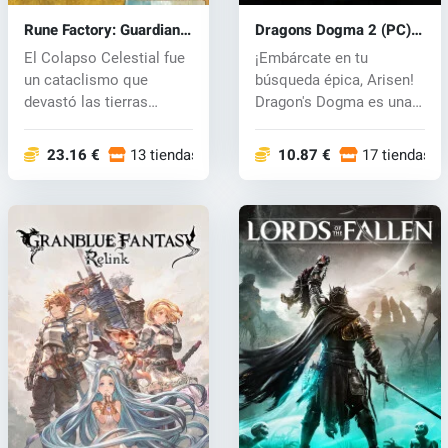
Rune Factory: Guardians
Dragons Dogma 2 (PC)
of Azuma (PC) key
key
El Colapso Celestial fue
¡Embárcate en tu
un cataclismo que
búsqueda épica, Arisen!
devastó las tierras
Dragon's Dogma es una
orientales d...
serie de jue...
23.16 €
13 tiendas
10.87 €
17 tiendas