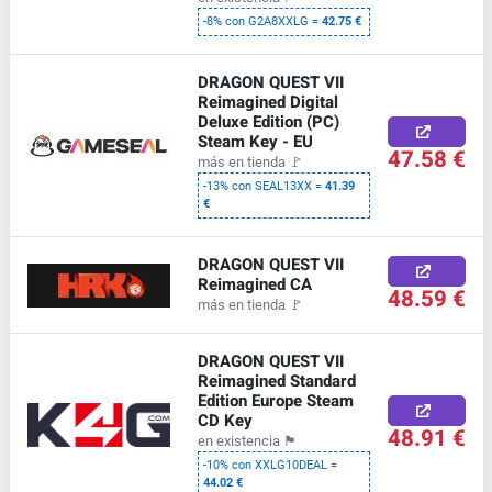
-8% con G2A8XXLG =
42.75 €
DRAGON QUEST VII
Reimagined Digital
Deluxe Edition (PC)
Steam Key - EU
47.58 €
más en tienda
🚩
-13% con SEAL13XX =
41.39
€
DRAGON QUEST VII
Reimagined CA
48.59 €
más en tienda
🚩
DRAGON QUEST VII
Reimagined Standard
Edition Europe Steam
CD Key
48.91 €
en existencia
🏴
-10% con XXLG10DEAL =
44.02 €