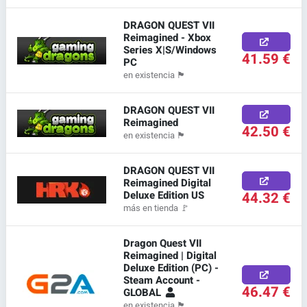
DRAGON QUEST VII
Reimagined - Xbox
Series X|S/Windows
41.59 €
PC
en existencia
🏴
DRAGON QUEST VII
Reimagined
42.50 €
en existencia
🏴
DRAGON QUEST VII
Reimagined Digital
Deluxe Edition US
44.32 €
más en tienda
🚩
Dragon Quest VII
Reimagined | Digital
Deluxe Edition (PC) -
Steam Account -
46.47 €
GLOBAL
en existencia
🏴