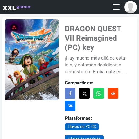
DRAGON QUEST
VII Reimagined
(PC) key
¡Hay mucho más allá de esta
isla, y estamos decididos a
demostrarlo! Embárcate en un
viaje a través del tiempo en
Compartir en:
DRAGON QUEST VII
Reimagined. Como hi...
Plataformas:
Llaves de PC CD
Código de embebido