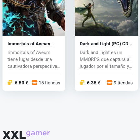
Immortals of Aveum
Dark and Light (PC) CD
(PC) key
key
Immortals of Aveum
Dark and Light es un
tiene lugar desde una
MMORPG que captura al
cautivadora perspectiva
jugador por el tamaño y
en primera...
la ampli...
6.50 €
15 tiendas
6.35 €
9 tiendas