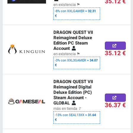
35.12 €
en existencia
🏴
-8% con XXLGAMER =
32.31
€
DRAGON QUEST VII
Reimagined Deluxe
Edition PC Steam
Account
35.12 €
en existencia
🏴
-3% con XXL3GAMER =
34.07
€
DRAGON QUEST VII
Reimagined Digital
Deluxe Edition (PC)
Steam Account -
GLOBAL
36.37 €
más en tienda
🚩
-13% con SEAL13XX =
31.64
€