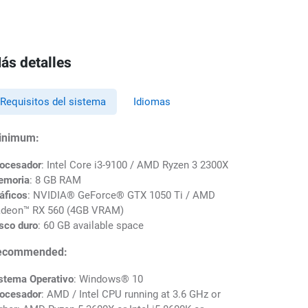
ás detalles
Requisitos del sistema
Idiomas
inimum:
ocesador
: Intel Core i3-9100 / AMD Ryzen 3 2300X
emoria
: 8 GB RAM
áficos
: NVIDIA® GeForce® GTX 1050 Ti / AMD
deon™ RX 560 (4GB VRAM)
sco duro
: 60 GB available space
ecommended:
stema Operativo
: Windows® 10
ocesador
: AMD / Intel CPU running at 3.6 GHz or