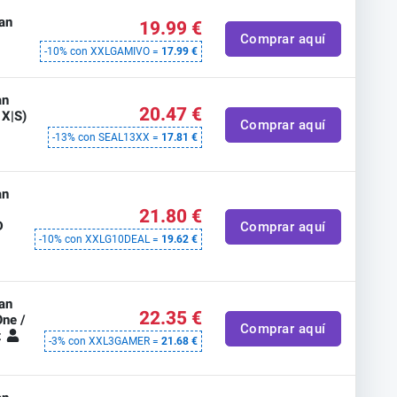
an
19.99 €
Comprar aquí
-10% con XXLGAMIVO =
17.99 €
an
20.47 €
 X|S)
Comprar aquí
-13% con SEAL13XX =
17.81 €
an
21.80 €
D
Comprar aquí
-10% con XXLG10DEAL =
19.62 €
an
22.35 €
One /
Comprar aquí
t
-3% con XXL3GAMER =
21.68 €