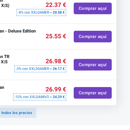
an
22.37 €
 X|S)
Comprar aquí
-8% con XXLGAMER =
20.58 €
n - Deluxe Edition
25.55 €
Comprar aquí
an TR
26.98 €
 X|S
Comprar aquí
-3% con XXL3GAMER =
26.17 €
an
26.99 €
Comprar aquí
-10% con XXLGAMIVO =
24.29 €
 todos los precios