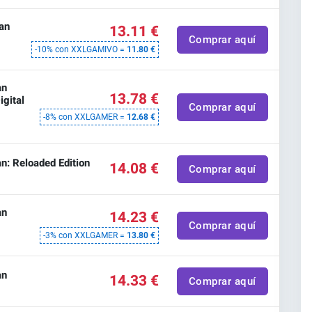
an
13.11 €
Comprar aquí
-10% con XXLGAMIVO =
11.80 €
an
13.78 €
igital
Comprar aquí
-8% con XXLGAMER =
12.68 €
n: Reloaded Edition
14.08 €
Comprar aquí
an
14.23 €
Comprar aquí
-3% con XXLGAMER =
13.80 €
an
14.33 €
Comprar aquí