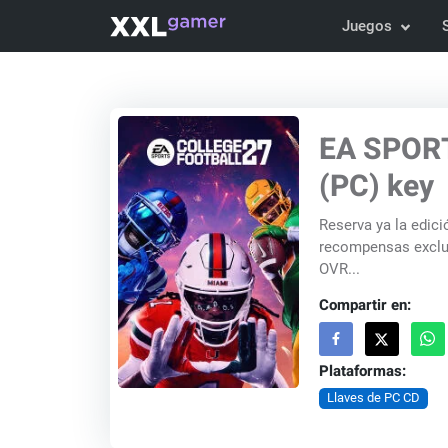
Juegos
EA SPORT
(PC) key
Reserva ya la edic
recompensas exclusivas: Artículo de jugador atleta de
OVR...
Compartir en:
Plataformas:
Llaves de PC CD