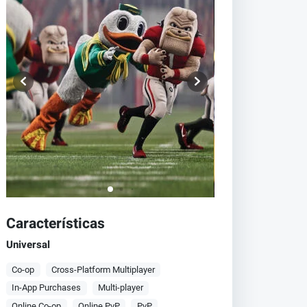
Características
Universal
Co-op
Cross-Platform Multiplayer
In-App Purchases
Multi-player
Online Co-op
Online PvP
PvP