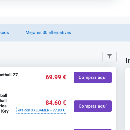
ecios
Mejores 30 alternativas
I
otball 27
69.99 €
Comprar aquí
ball
ball
84.60 €
ries
Comprar aquí
l Key
-8% con XXLGAMER =
77.83 €