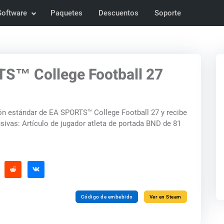
Software
Paquetes
Descuentos
Soporte
S™ College Football 27
ión estándar de EA SPORTS™ College Football 27 y recibe
 portada BND de 81
Código de embebido
Ver en Steam