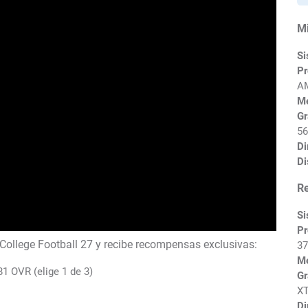
M
Si
Pr
AM
M
Gr
56
Di
Di
R
Si
Pr
ollege Football 27 y recibe recompensas exclusivas:
37
M
81 OVR (elige 1 de 3)
Gr
XT
Di