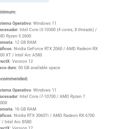
inimum:
stema Operativo
: Windows 11
ocesador
: Intel Core i3-10300 (4 cores, 8 threads) /
D Ryzen 5 2600
emoria
: 12 GB RAM
áficos
: Nvidia GeForce RTX 2060 / AMD Radeon RX
00 XT / Intel Arc A580
rectX
: Version 12
sco duro
: 50 GB available space
ecommended:
stema Operativo
: Windows 11
ocesador
: Intel Core i7-10700 / AMD Ryzen 7
00X
emoria
: 16 GB RAM
áficos
: Nvidia RTX 3060Ti / AMD Radeon RX 6700
 / Intel Arc B580
rectX
: Version 12