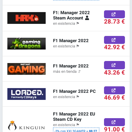
F1: Manager 2022
Steam Account
28.73 €
en existencia
🏴
F1 Manager 2022
42.92 €
en existencia
🏴
F1 Manager 2022
43.26 €
más en tienda
🚩
F1 Manager 2022 PC
46.69 €
en existencia
🏴
F1 Manager 2022 EU
Steam CD Key
en existencia
🏴
91.00 €
-3% con XXL3GAMER =
88.27