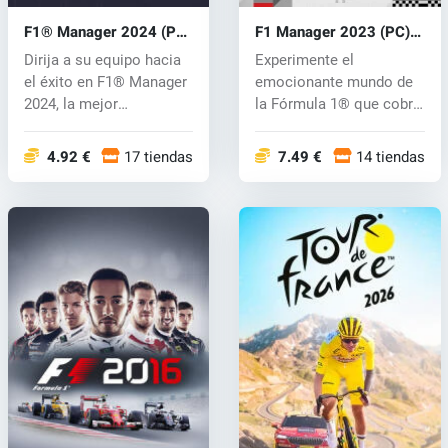
F1® Manager 2024 (PC)
F1 Manager 2023 (PC)
key
key
Dirija a su equipo hacia
Experimente el
el éxito en F1® Manager
emocionante mundo de
2024, la mejor
la Fórmula 1® que cobra
experiencia...
vida en F1® Man...
4.92 €
17 tiendas
7.49 €
14 tiendas