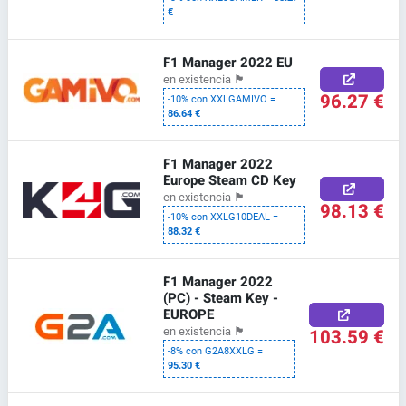
€
F1 Manager 2022 EU
en existencia
🏴
96.27 €
-10% con XXLGAMIVO =
86.64 €
F1 Manager 2022
Europe Steam CD Key
en existencia
🏴
98.13 €
-10% con XXLG10DEAL =
88.32 €
F1 Manager 2022
(PC) - Steam Key -
EUROPE
103.59 €
en existencia
🏴
-8% con G2A8XXLG =
95.30 €