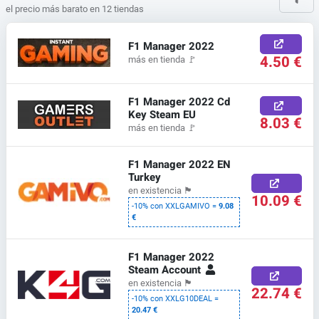
el precio más barato en 12 tiendas
F1 Manager 2022
4.50 €
más en tienda
🚩
F1 Manager 2022 Cd
Key Steam EU
8.03 €
más en tienda
🚩
F1 Manager 2022 EN
Turkey
en existencia
🏴
10.09 €
-10% con XXLGAMIVO =
9.08
€
F1 Manager 2022
Steam Account
en existencia
🏴
22.74 €
-10% con XXLG10DEAL =
20.47 €