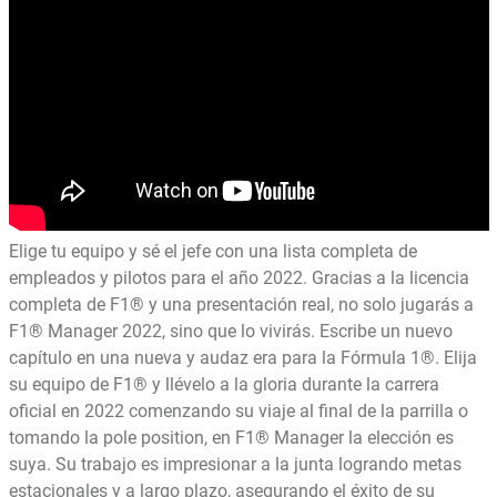
Elige tu equipo y sé el jefe con una lista completa de
empleados y pilotos para el año 2022. Gracias a la licencia
completa de F1® y una presentación real, no solo jugarás a
F1® Manager 2022, sino que lo vivirás. Escribe un nuevo
capítulo en una nueva y audaz era para la Fórmula 1®. Elija
su equipo de F1® y llévelo a la gloria durante la carrera
oficial en 2022 comenzando su viaje al final de la parrilla o
tomando la pole position, en F1® Manager la elección es
suya. Su trabajo es impresionar a la junta logrando metas
estacionales y a largo plazo, asegurando el éxito de su