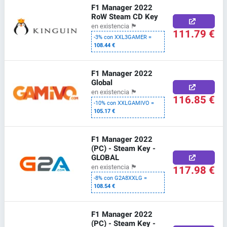
F1 Manager 2022
RoW Steam CD Key
en existencia
🏴
111.79 €
-3% con XXL3GAMER =
108.44 €
F1 Manager 2022
Global
en existencia
🏴
116.85 €
-10% con XXLGAMIVO =
105.17 €
F1 Manager 2022
(PC) - Steam Key -
GLOBAL
117.98 €
en existencia
🏴
-8% con G2A8XXLG =
108.54 €
F1 Manager 2022
(PC) - Steam Key -