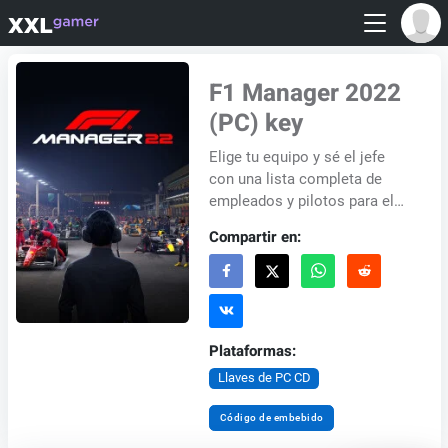
F1 Manager 2022
(PC) key
Elige tu equipo y sé el jefe
con una lista completa de
empleados y pilotos para el
año 2022. Gracias a la
Compartir en:
licencia completa de F1® y
una presentación...
Plataformas:
Llaves de PC CD
Código de embebido