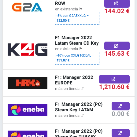
ROW
144.02 €
en existencia
🏴
-8% con G2A8XXLG =
132.50 €
F1 Manager 2022
Latam Steam CD Key
en existencia
🏴
145.63 €
-10% con XXLG10DEAL =
131.07 €
F1: Manager 2022
EUROPE
1,210.60 €
más en tienda
🚩
F1 Manager 2022 (PC)
Steam Key LATAM
0.00 €
más en tienda
🚩
F1 Manager 2022 (PC)
Steam Key TURKEY