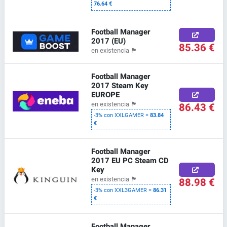
76.64 €
Football Manager
2017 (EU)
85.36 €
en existencia
🏴
Football Manager
2017 Steam Key
EUROPE
86.43 €
en existencia
🏴
-3% con XXLGAMER =
83.84
€
Football Manager
2017 EU PC Steam CD
Key
88.98 €
en existencia
🏴
-3% con XXL3GAMER =
86.31
€
Football Manager