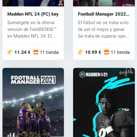
Madden NFL 24 (PC) key
Football Manager 2022
(PC) key
Sumérgete en la última
El fútbol no se trata solo
versión de FieldSENSE™
de ser el mejor y ganar.
en Madden NFL 24. El
Se trata de superar opo...
movimien...
11.34 €
11 tiendas
10.99 €
11 tiendas