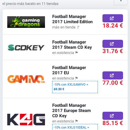
el precio más barato en 11 tiendas
Football Manager
2017 Limited Edition
18.24 €
más en tienda
🚩
Football Manager
2017 Steam CD Key
31.76 €
en existencia
🏴
Football Manager
2017 EU
en existencia
🏴
77.00 €
-10% con XXLGAMIVO =
69.30 €
Football Manager
2017 Europe Steam
CD Key
85.15 €
en existencia
🏴
-10% con XXLG10DEAL =