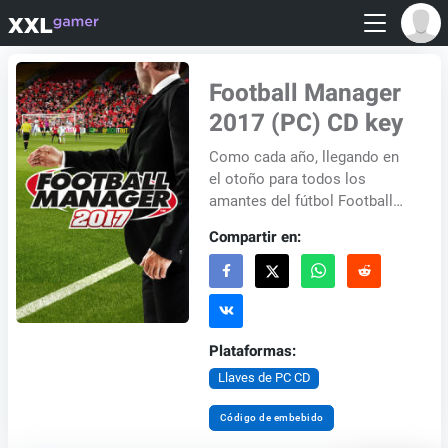
Football Manager
2017 (PC) CD key
Como cada año, llegando en
el otoño para todos los
amantes del fútbol Football
Manager, una de las
Compartir en:
simulaciones más realistas
de la gestión del fútbol...
Plataformas:
Llaves de PC CD
Código de embebido