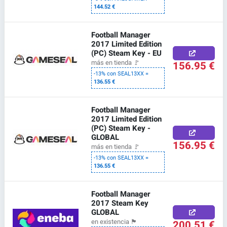
144.52 €
Football Manager
2017 Limited Edition
(PC) Steam Key - EU
156.95 €
más en tienda
🚩
-13% con SEAL13XX =
136.55 €
Football Manager
2017 Limited Edition
(PC) Steam Key -
GLOBAL
156.95 €
más en tienda
🚩
-13% con SEAL13XX =
136.55 €
Football Manager
2017 Steam Key
GLOBAL
200.51 €
en existencia
🏴