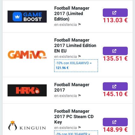
Football Manager
2017 (Limited
Edition)
113.03 €
en existencia
🏴
Football Manager
2017 Limited Edition
EN EU
135.51 €
en existencia
🏴
-10% con XXLGAMIVO =
121.96 €
Football Manager
2017
145.10 €
en existencia
🏴
Football Manager
2017 PC Steam CD
Key
148.99 €
en existencia
🏴
-3% con XXL3GAMER =