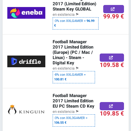
2017 (Limited Edition)
Steam Key GLOBAL
99.99 €
en existencia
🏴
-3% con XXLGAMER =
96.99
€
Football Manager
2017 Limited Edition
(Europe) (PC / Mac /
Linux) - Steam -
Digital Key
109.58 €
en existencia
🏴
-8% con XXLGAMER =
100.81 €
Football Manager
2017 Limited Edition
EU PC Steam CD Key
109.85 €
en existencia
🏴
-3% con XXL3GAMER =
106.55 €