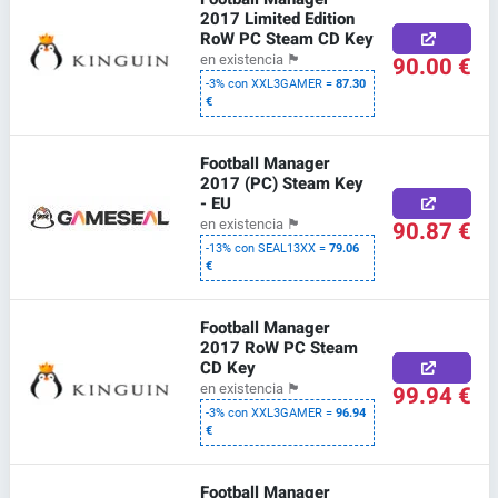
2017 Limited Edition
RoW PC Steam CD Key
90.00 €
en existencia
🏴
-3% con XXL3GAMER =
87.30
€
Football Manager
2017 (PC) Steam Key
- EU
90.87 €
en existencia
🏴
-13% con SEAL13XX =
79.06
€
Football Manager
2017 RoW PC Steam
CD Key
99.94 €
en existencia
🏴
-3% con XXL3GAMER =
96.94
€
Football Manager