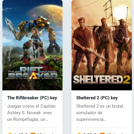
The Riftbreaker (PC) key
Sheltered 2 (PC) key
Juegas como el Capitán
Sheltered 2 es un brutal
Ashley S. Nowak: eres
simulador de
un Rompefugas, un
supervivencia
científico /...
ambientado en un
páramo...