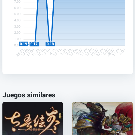
7.00
6.00
5.00
4.00
3.00
2.00
1.00
0.19
0.18
0.17
0.00
29.03.
17.06.
11.08.
10.10.
27.10.
4.11.
23.11.
1.06.
9.06.
23.06.
9.07.
11.07.
13.07.
19.07.
22.07.
25.07.
28.07.
31.07.
25.03.
4.08.
Juegos similares