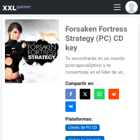
Forsaken Fortress
Strategy (PC) CD
key
Te encontrarás en un mundo
post-apocalíptico y te
convertirás en el líder de un
grupo de supervivientes.
Compartir en:
Tendrás que construir bases,
buscar materias...
Plataformas:
Llaves de PC CD
Código de embebido