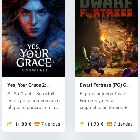
Yes, Your Grace 2:
Dwarf Fortress (PC) CD
Snowfall (PC) key
key
Sí, Su Gracia: Snowfall
El popular juego Dwarf
es un juego inmersivo en
Fortress ya está
el que te pondrás en la
disponible en Steam. En
pi...
este comple...
11.83 €
7 tiendas
11.70 €
9 tiendas