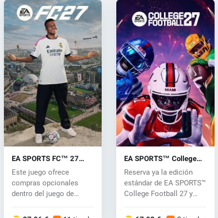
EA SPORTS FC™ 27
EA SPORTS™ College
(PC) key
Football 27 (PC) key
Este juego ofrece
Reserva ya la edición
compras opcionales
estándar de EA SPORTS™
dentro del juego de
College Football 27 y
moneda virtual, qu...
recibe r...