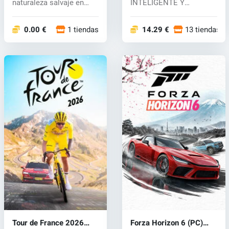
naturaleza salvaje en
INTELIGENTE Y
"Over the H...
ESTRATÉGICA En Pro
Cycling Man...
0.00 €
1 tiendas
14.29 €
13 tiendas
Tour de France 2026
Forza Horizon 6 (PC)