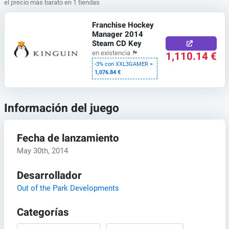
el precio más barato en 1 tiendas
Franchise Hockey
Manager 2014
Steam CD Key
1,110.14 €
en existencia
🏴
-3% con XXL3GAMER =
1,076.84 €
Información del juego
Fecha de lanzamiento
May 30th, 2014
Desarrollador
Out of the Park Developments
Categorías