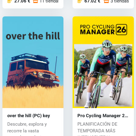
27.06 €
11 tiendas
67.02 €
3 tiendas
over the hill (PC) key
Pro Cycling Manager 26
(PC) key
Descubre, explora y
PLANIFICACIÓN DE
recorre la vasta
TEMPORADA MÁS