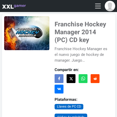
Franchise Hockey
Manager 2014
(PC) CD key
Franchise Hockey Manager es
el nuevo juego de hockey de
manager. Juego
verdaderamente global con
Compartir en:
control absorbente y
personalizable del hockey en
el...
Plataformas:
Llaves de PC CD
Código de embebido