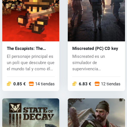
The Escapists: The
Miscreated (PC) CD key
Walking Dead (PC) CD
El personaje principal es
Miscreated es un
key
un poli que descubre que
simulador de
el mundo tal y como él
supervivencia
l...
multijugador ambientado
en un m...
0.85 €
14 tiendas
6.83 €
12 tiendas