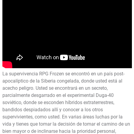
La supervivencia RPG Frozen se encontró en un país post-
apocalíptico de la Siberia congelada, donde usted está al
acecho peligro. Usted se encontrará en un secreto,
parcialmente desgarrado en el experimental Duga-40
soviético, donde se esconden híbridos extraterrestres,
bandidos despiadados allí y conocer a los otros
supervivientes, como usted. En varias áreas luchas por la
vida y tienes que tomar la decisión de tomar el camino de un
bien mayor o de inclinarse hacia la prioridad personal,