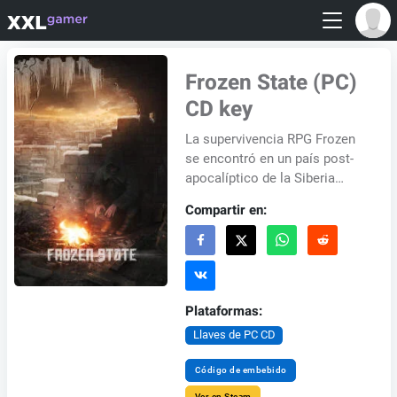
Frozen State (PC)
CD key
La supervivencia RPG Frozen
se encontró en un país post-
apocalíptico de la Siberia
congelada, donde usted está
Compartir en:
al acecho peligro. Usted se
encontrará...
Plataformas:
Llaves de PC CD
Código de embebido
Ver en Steam