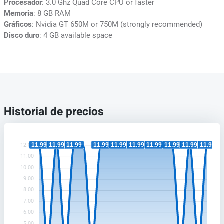
Procesador
: 3.0 Ghz Quad Core CPU or faster
Memoria
: 8 GB RAM
Gráficos
: Nvidia GT 650M or 750M (strongly recommended)
Disco duro
: 4 GB available space
Historial de precios
11.99
11.99
11.99
11.99
11.99
11.99
11.99
11.99
11.99
11.99
12.00
11.00
10.00
9.00
8.00
7.00
6.00
5.00