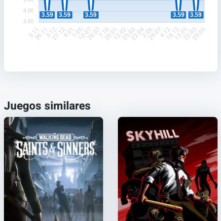
4.00
3.59
3.59
3.59
3.59
3.59
3.00
26.11.
3.12.
27.12.
9.01.
1.05.
10.07.
20.07.
7.10.
20.01.
12.02.
25.03.
22.04.
2.06.
29.07.
4.12.
18.12.
13.01.
22.03.
3.11.
29.03.
Juegos similares