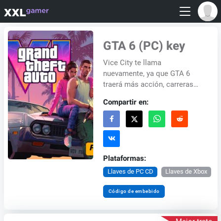
GTA 6 (PC) key
Vice City te llama
nuevamente, ya que GTA 6
traerá más acción, carreras
emocionantes, atracos y
Compartir en:
mucho más. Explora una Vice
City renovada con ubicacio...
Plataformas:
Llaves de PC CD
Llaves de Xbox
Código de embebido