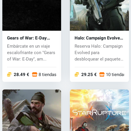
Gears of War: E-Day
Halo: Campaign Evolved
(PC) key
(PC) key
Embárcate en un viaje
Reserva Halo: Campaign
escalofriante con "Gears
Evolved para
of War: E-Day", am...
desbloquear el paquete
de armadura Foun...
28.49 €
8 tiendas
29.25 €
10 tiendas