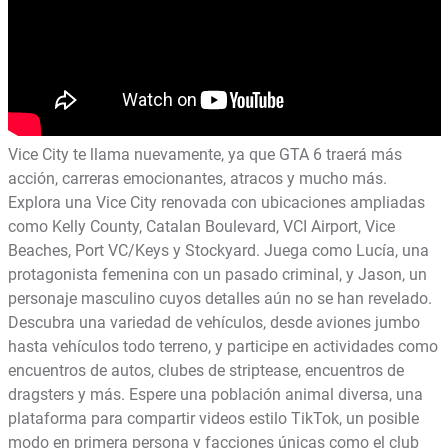
Vice City te llama nuevamente, ya que GTA 6 traerá más
acción, carreras emocionantes, atracos y mucho más.
Explora una Vice City renovada con ubicaciones ampliadas
como Kelly County, Catalan Boulevard, VCI Airport, Vice
Beaches, Port VC/Keys y Stockyard. Juega como Lucía, una
protagonista femenina con un pasado criminal, y Jason, un
personaje masculino cuyos detalles aún no se han revelado.
Descubra una variedad de vehículos, desde aviones jumbo
hasta vehículos todo terreno, y participe en actividades como
encuentros de autos, clubes de striptease, encuentros de
dragsters y más. Espere una población animal diversa, una
plataforma para compartir videos estilo TikTok, un posible
modo en primera persona y facciones únicas como el club