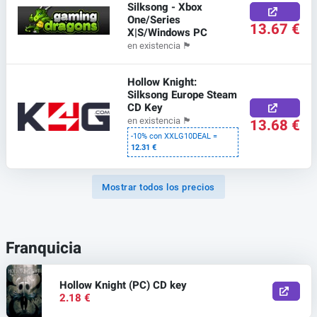
Silksong - Xbox
One/Series
13.67 €
X|S/Windows PC
en existencia
🏴
Hollow Knight:
Silksong Europe Steam
CD Key
13.68 €
en existencia
🏴
-10% con XXLG10DEAL =
12.31 €
Mostrar todos los precios
Franquicia
Hollow Knight (PC) CD key
2.18 €