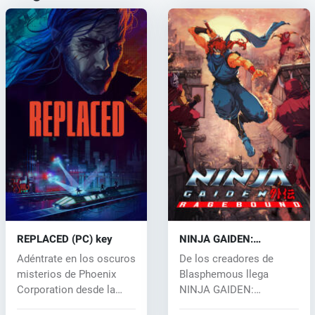
REPLACED (PC) key
NINJA GAIDEN:
Ragebound (PC) key
Adéntrate en los oscuros
De los creadores de
misterios de Phoenix
Blasphemous llega
Corporation desde la
NINJA GAIDEN:
perspect...
Ragebound, una fusión