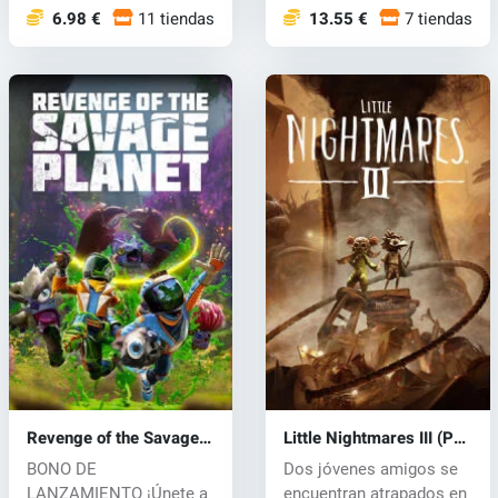
p...
6.98 €
11 tiendas
13.55 €
7 tiendas
Revenge of the Savage
Little Nightmares III (PC)
Planet (PC) key
key
BONO DE
Dos jóvenes amigos se
LANZAMIENTO ¡Únete a
encuentran atrapados en