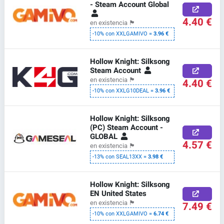
- Steam Account Global
4.40 €
en existencia
🏴
-10% con XXLGAMIVO =
3.96 €
Hollow Knight: Silksong
Steam Account
en existencia
🏴
4.40 €
-10% con XXLG10DEAL =
3.96 €
Hollow Knight: Silksong
(PC) Steam Account -
GLOBAL
4.57 €
en existencia
🏴
-13% con SEAL13XX =
3.98 €
Hollow Knight: Silksong
EN United States
en existencia
🏴
7.49 €
-10% con XXLGAMIVO =
6.74 €