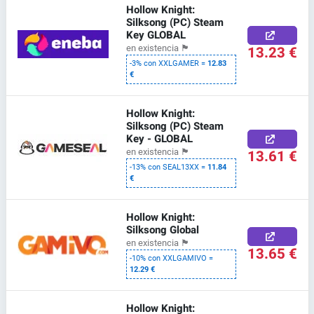
Hollow Knight:
Silksong (PC) Steam
Key GLOBAL
13.23 €
en existencia
🏴
-3% con XXLGAMER =
12.83
€
Hollow Knight:
Silksong (PC) Steam
Key - GLOBAL
13.61 €
en existencia
🏴
-13% con SEAL13XX =
11.84
€
Hollow Knight:
Silksong Global
en existencia
🏴
13.65 €
-10% con XXLGAMIVO =
12.29 €
Hollow Knight: