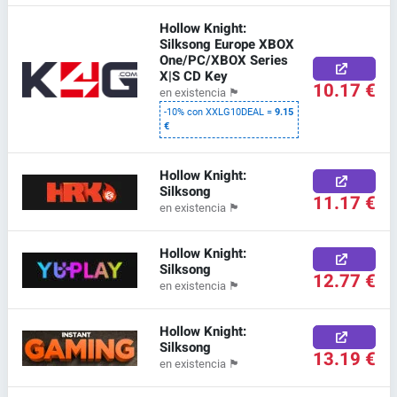
Hollow Knight:
Silksong Europe XBOX
One/PC/XBOX Series
X|S CD Key
10.17 €
en existencia
🏴
-10% con XXLG10DEAL =
9.15
€
Hollow Knight:
Silksong
11.17 €
en existencia
🏴
Hollow Knight:
Silksong
12.77 €
en existencia
🏴
Hollow Knight:
Silksong
13.19 €
en existencia
🏴