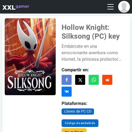
Hollow Knight:
Silksong (PC) key
Embárcate en una
emocionante aventura como
Hornet, la princesa protectora
de Hallownest, en Hollow
Compartir en:
Knight: Silksong. Capturada y
llevada a un nuevo re...
Plataformas:
Llaves de PC CD
Código de embebido
Ver en Steam