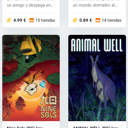
un amigo y despega en
un mundo aterrador al
mayo con ofertas
que no...
exclusi...
4.99 €
15 tiendas
0.89 €
14 tiendas