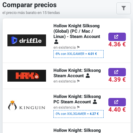
Comparar precios
el precio más barato en 15 tiendas
Hollow Knight Silksong
(Global) (PC / Mac /
Linux) - Steam Account
4.36 €
en existencia
🏴
-8% con XXLGAMER =
4.01 €
Hollow Knight: Silksong
Steam Account
4.39 €
en existencia
🏴
Hollow Knight: Silksong
PC Steam Account
en existencia
🏴
4.40 €
-3% con XXL3GAMER =
4.27 €
Hollow Knight: Silksong