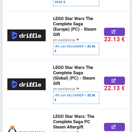
19.01 €
LEGO Star Wars The
Complete Saga
(Europe) (PC) - Steam
Gift
22.13 €
en existencia
🏴
-8% con XXLGAMER =
20.36
€
LEGO Star Wars The
Complete Saga
(Global) (PC) - Steam
Gift
22.13 €
en existencia
🏴
-8% con XXLGAMER =
20.36
€
LEGO Star Wars: The
Complete Saga PC
Steam Altergift