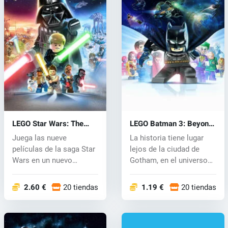
LEGO Star Wars: The
LEGO Batman 3: Beyond
Skywalker Saga (PC)
Gotham (PC) CD key
Juega las nueve
La historia tiene lugar
key
películas de la saga Star
lejos de la ciudad de
Wars en un nuevo
Gotham, en el universo
videojuego de LE...
lejano...
2.60 €
20 tiendas
1.19 €
20 tiendas