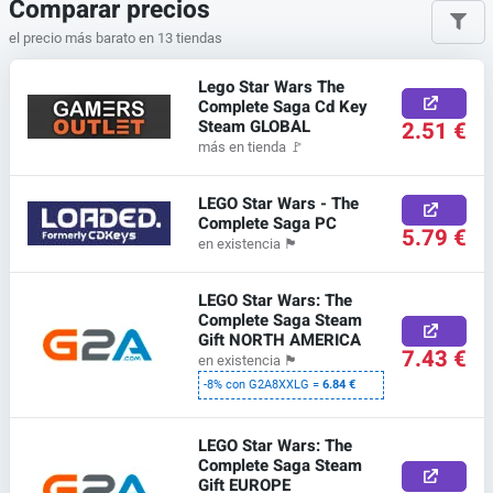
Comparar precios
el precio más barato en 13 tiendas
Lego Star Wars The
Complete Saga Cd Key
Steam GLOBAL
2.51 €
más en tienda
🚩
LEGO Star Wars - The
Complete Saga PC
5.79 €
en existencia
🏴
LEGO Star Wars: The
Complete Saga Steam
Gift NORTH AMERICA
7.43 €
en existencia
🏴
-8% con G2A8XXLG =
6.84 €
LEGO Star Wars: The
Complete Saga Steam
Gift EUROPE