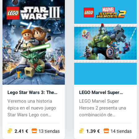
Lego Star Wars 3: The
LEGO Marvel Super
Clone Wars (PC) CD key
Heroes 2 (PC) CD key
Veremos una historia
LEGO Marvel Super
épica en el nuevo juego
Heroes 2 presenta una
Star Wars Lego con
combinación de
personajes...
superhéroes y villan...
2.41 €
13 tiendas
1.39 €
14 tiendas