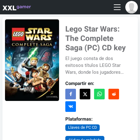
Lego Star Wars:
The Complete
Saga (PC) CD key
El juego consta de dos
exitosos títulos LEGO Star
Wars, donde los jugadores
verán el contenido de los dos
Compartir en:
juegos LEGO Star Wars. Así
que puedes espera...
Plataformas:
Llaves de PC CD
Código de embebido