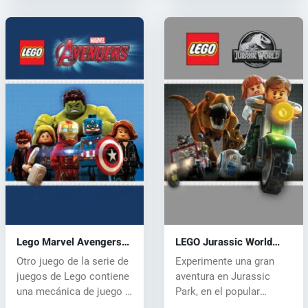
Lego Marvel Avengers
LEGO Jurassic World
(PC) CD key
(PC) CD key
Otro juego de la serie de
Experimente una gran
juegos de Lego contiene
aventura en Jurassic
una mecánica de juego y
Park, en el popular
u...
mundo LEGO. E...