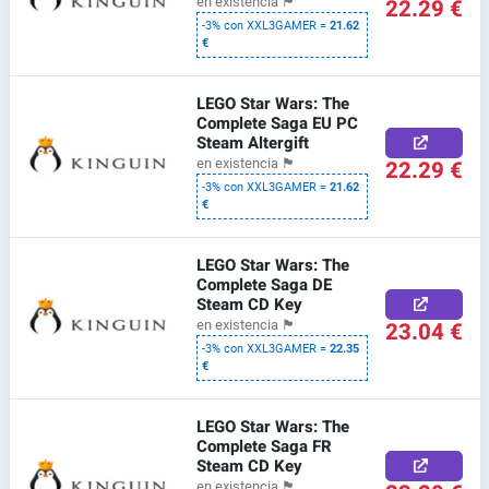
22.29 €
en existencia
🏴
-3% con XXL3GAMER =
21.62
€
LEGO Star Wars: The
Complete Saga EU PC
Steam Altergift
22.29 €
en existencia
🏴
-3% con XXL3GAMER =
21.62
€
LEGO Star Wars: The
Complete Saga DE
Steam CD Key
23.04 €
en existencia
🏴
-3% con XXL3GAMER =
22.35
€
LEGO Star Wars: The
Complete Saga FR
Steam CD Key
en existencia
🏴