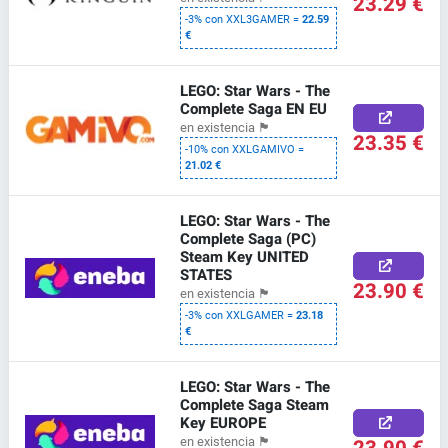
23.29 €
-3% con XXL3GAMER =
22.59
€
LEGO: Star Wars - The
Complete Saga EN EU
en existencia
🏴
23.35 €
-10% con XXLGAMIVO =
21.02 €
LEGO: Star Wars - The
Complete Saga (PC)
Steam Key UNITED
STATES
23.90 €
en existencia
🏴
-3% con XXLGAMER =
23.18
€
LEGO: Star Wars - The
Complete Saga Steam
Key EUROPE
en existencia
🏴