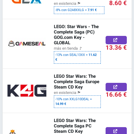
8.60 €
en existencia
🏴
-8% con G2A8XXLG =
7.91 €
LEGO: Star Wars - The
Complete Saga (PC)
GOG.com Key -
GLOBAL
13.36 €
más en tienda
🚩
-13% con SEAL13XX =
11.62
€
LEGO Star Wars: The
Complete Saga Europe
Steam CD Key
16.66 €
en existencia
🏴
-10% con XXLG10DEAL =
14.99 €
LEGO Star Wars: The
Complete Saga PC
Steam CD Key