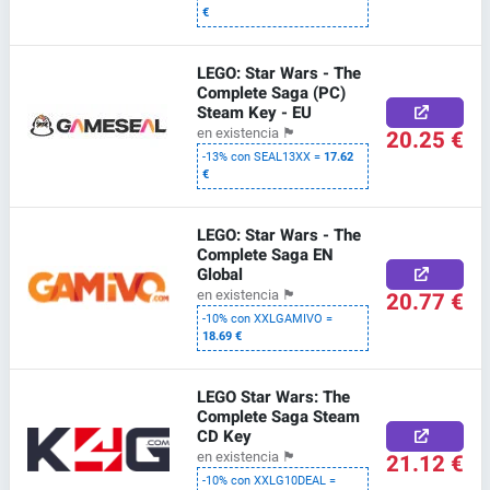
€
LEGO: Star Wars - The
Complete Saga (PC)
Steam Key - EU
20.25 €
en existencia
🏴
-13% con SEAL13XX =
17.62
€
LEGO: Star Wars - The
Complete Saga EN
Global
20.77 €
en existencia
🏴
-10% con XXLGAMIVO =
18.69 €
LEGO Star Wars: The
Complete Saga Steam
CD Key
21.12 €
en existencia
🏴
-10% con XXLG10DEAL =