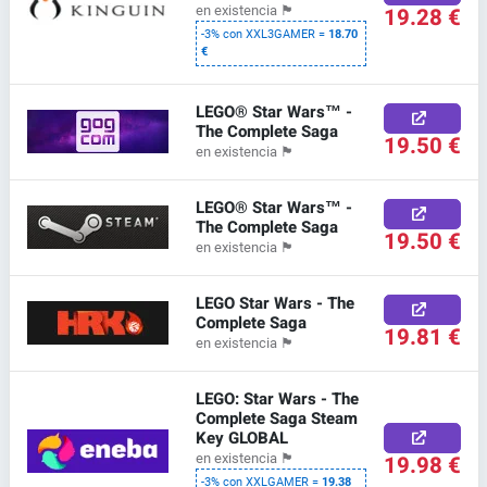
19.28 €
en existencia
🏴
-3% con XXL3GAMER =
18.70
€
LEGO® Star Wars™ -
The Complete Saga
19.50 €
en existencia
🏴
LEGO® Star Wars™ -
The Complete Saga
19.50 €
en existencia
🏴
LEGO Star Wars - The
Complete Saga
19.81 €
en existencia
🏴
LEGO: Star Wars - The
Complete Saga Steam
Key GLOBAL
19.98 €
en existencia
🏴
-3% con XXLGAMER =
19.38