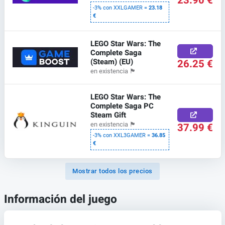
23.90 €
-3% con XXLGAMER =
23.18
€
LEGO Star Wars: The
Complete Saga
(Steam) (EU)
26.25 €
en existencia
🏴
LEGO Star Wars: The
Complete Saga PC
Steam Gift
37.99 €
en existencia
🏴
-3% con XXL3GAMER =
36.85
€
Mostrar todos los precios
Información del juego