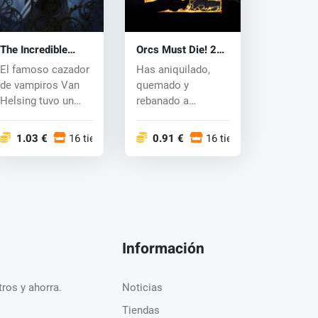
The Incredible
Orcs Must Die! 2
Adventures of Van
(PC) CD key
El famoso cazador
Has aniquilado,
Helsing (PC) CD
de vampiros Van
quemado y
key
Helsing tuvo un
rebanado a
hijo. Su
incontables orcos.
descendiente, hé...
¡Ahora, lo que
1.03 €
16 tiendas
0.91 €
16 tiendas
está...
Información
ros y ahorra.
Noticias
Tiendas