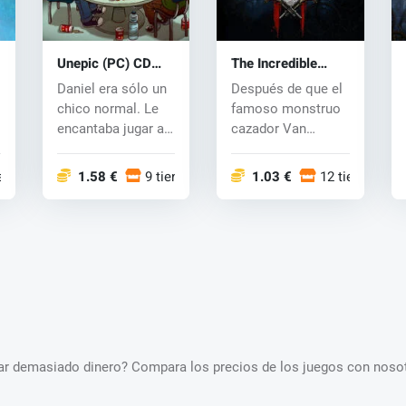
Unepic (PC) CD
The Incredible
key
Adventures of Van
Daniel era sólo un
Después de que el
Helsing 2 (PC) CD
chico normal. Le
famoso monstruo
key
encantaba jugar a
cazador Van
videojuegos y ver
Helsing derrotó al
pel...
mal en Bor...
iendas
1.58 €
9 tiendas
1.03 €
12 tiendas
star demasiado dinero? Compara los precios de los juegos con nosot