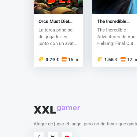
Orcs Must Die!
The Incredible
(PC) CD key
Adventures of Van
La tarea principal
The Incredible
Helsing: Final Cut
del jugador es
Adventures de Van
(PC) CD key
junto con un avatar
Helsing: Final Cut
proteger y defender
es una edición
l...
separada...
0.79 €
15 tiendas
1.55 €
12 t
Alegre de jugar el juego, pero no de tener que ga