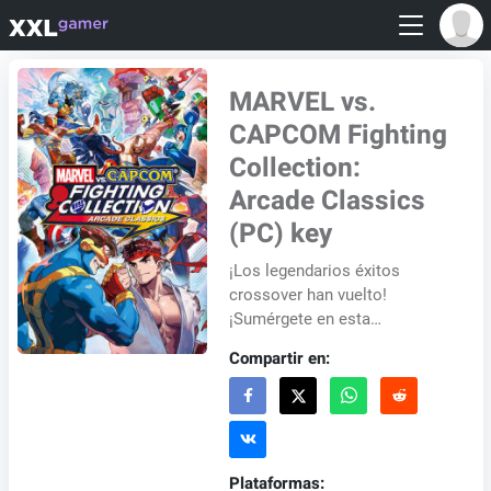
MARVEL vs.
CAPCOM Fighting
Collection:
Arcade Classics
(PC) key
¡Los legendarios éxitos
crossover han vuelto!
¡Sumérgete en esta
emocionante colección de
Compartir en:
clásicos arcade que incluye
los populares juegos
crossover d...
Plataformas: