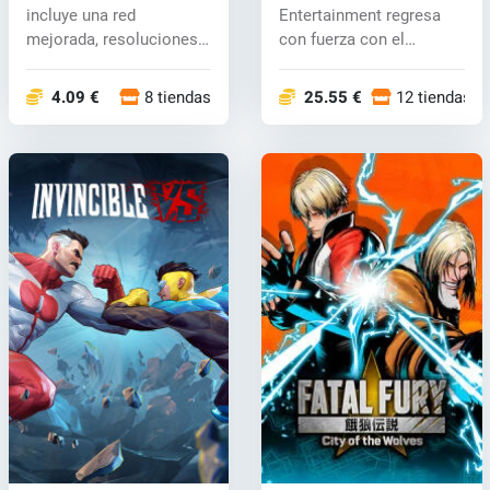
incluye una red
Entertainment regresa
mejorada, resoluciones
con fuerza con el
Full HD más rápi...
aclamado juego de...
4.09 €
8 tiendas
25.55 €
12 tiendas