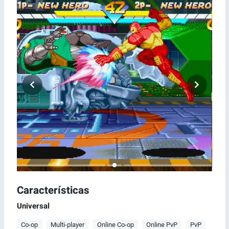
Características
Universal
Co-op
Multi-player
Online Co-op
Online PvP
PvP