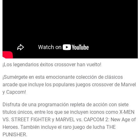
¡Los legendarios éxitos crossover han vuelto!
¡Sumérgete en esta emocionante colección de clásicos
arcade que incluye los populares juegos crossover de Marvel
y Capcom!
Disfruta de una programación repleta de acción con siete
títulos únicos, entre los que se incluyen iconos como X-MEN
VS. STREET FIGHTER y MARVEL vs. CAPCOM 2: New Age of
Heroes. También incluye el raro juego de lucha THE
PUNISHER.