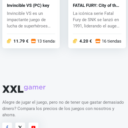
Invincible VS (PC) key
FATAL FURY: City of the
Wolves (PC) key
Invincible VS es un
La icónica serie Fatal
impactante juego de
Fury de SNK se lanzó en
lucha de superhéroes
1991, liderando el auge
3v3 ambientado...
de l...
11.79 €
13 tiendas
4.20 €
16 tiendas
Alegre de jugar el juego, pero no de tener que gastar demasiado
dinero? Compara los precios de los juegos con nosotros y
ahorra.