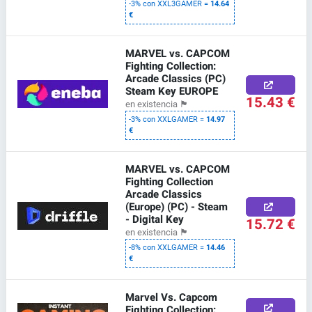
-3% con XXL3GAMER =
14.64
€
MARVEL vs. CAPCOM
Fighting Collection:
Arcade Classics (PC)
Steam Key EUROPE
15.43 €
en existencia
🏴
-3% con XXLGAMER =
14.97
€
MARVEL vs. CAPCOM
Fighting Collection
Arcade Classics
(Europe) (PC) - Steam
- Digital Key
15.72 €
en existencia
🏴
-8% con XXLGAMER =
14.46
€
Marvel Vs. Capcom
Fighting Collection: