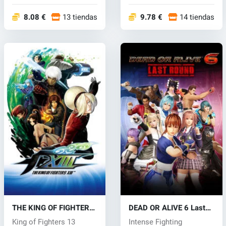
'...
Sumérgete...
8.08 €
13 tiendas
9.78 €
14 tiendas
THE KING OF FIGHTERS
DEAD OR ALIVE 6 Last
XIII (PC) CD key
Round (PC) key
King of Fighters 13
Intense Fighting