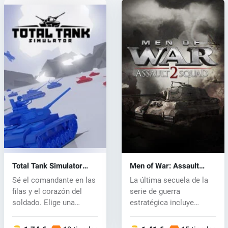
Total Tank Simulator
Men of War: Assault
(PC) key
Squad 2 (PC) CD key
Sé el comandante en las
La última secuela de la
filas y el corazón del
serie de guerra
soldado. Elige una
estratégica incluye
facción,...
nuevos modos de...