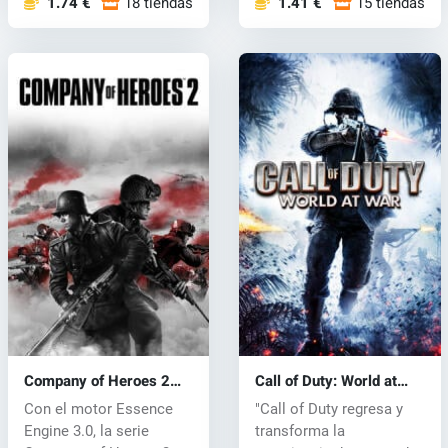
1.74 €
18 tiendas
1.41 €
15 tiendas
Company of Heroes 2
Call of Duty: World at
(PC) CD key
War (PC) CD key
Con el motor Essence
"Call of Duty regresa y
Engine 3.0, la serie
transforma la