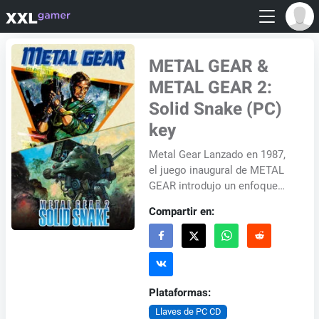
METAL GEAR &
METAL GEAR 2:
Solid Snake (PC)
key
Metal Gear Lanzado en 1987,
el juego inaugural de METAL
GEAR introdujo un enfoque
innovador al priorizar el sigilo
Compartir en:
sobre el combate directo.
Este conc...
Plataformas:
Llaves de PC CD