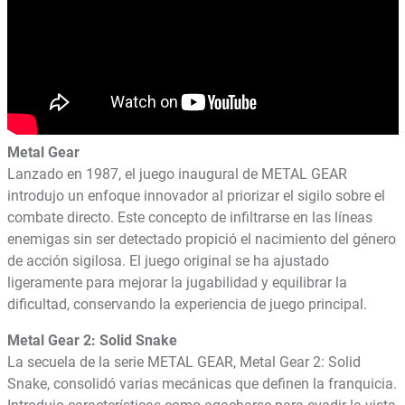
Metal Gear
Lanzado en 1987, el juego inaugural de METAL GEAR
introdujo un enfoque innovador al priorizar el sigilo sobre el
combate directo. Este concepto de infiltrarse en las líneas
enemigas sin ser detectado propició el nacimiento del género
de acción sigilosa. El juego original se ha ajustado
ligeramente para mejorar la jugabilidad y equilibrar la
dificultad, conservando la experiencia de juego principal.
Metal Gear 2: Solid Snake
La secuela de la serie METAL GEAR, Metal Gear 2: Solid
Snake, consolidó varias mecánicas que definen la franquicia.