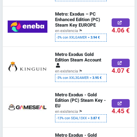
Metro: Exodus – PC
Enhanced Edition (PC)
Steam Key EUROPE
4.06 €
en existencia
🏴
-3% con XXLGAMER =
3.94 €
Metro Exodus Gold
Edition Steam Account
4.07 €
en existencia
🏴
-3% con XXL3GAMER =
3.95 €
Metro Exodus - Gold
Edition (PC) Steam Key -
EU
4.45 €
en existencia
🏴
-13% con SEAL13XX =
3.87 €
Metro Exodus - Gold