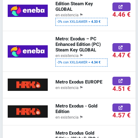
Edition Steam Key
GLOBAL
4.46 €
en existencia
🏴
-3% con XXLGAMER =
4.33 €
Metro: Exodus – PC
Enhanced Edition (PC)
Steam Key GLOBAL
4.47 €
en existencia
🏴
-3% con XXLGAMER =
4.34 €
Metro Exodus EUROPE
4.51 €
en existencia
🏴
Metro Exodus - Gold
Edition
4.57 €
en existencia
🏴
Metro Exodus Gold