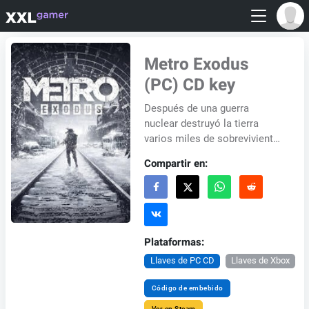
Metro Exodus
(PC) CD key
Después de una guerra
nuclear destruyó la tierra
varios miles de sobrevivientes
que aún permanecen bajo los
Compartir en:
escombros de Moscú en un
túnel de metro. C...
Plataformas:
Llaves de PC CD
Llaves de Xbox
Código de embebido
Ver en Steam