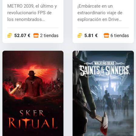
(PC) key
METRO 2039, el último y
¡Embárcate en un
revolucionario FPS de
extraordinario viaje de
los renombrados
exploración en Drive
creadores de...
Beyond Horizo...
52.07 €
2 tiendas
5.81 €
6 tiendas