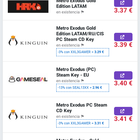
Metro Exodus Gold
Edition LATAM
3.37 €
en existencia
🏴
Metro Exodus Gold
Edition LATAM/RU/CIS
PC Steam CD Key
3.39 €
en existencia
🏴
-3% con XXL3GAMER =
3.29 €
Metro Exodus (PC)
Steam Key - EU
en existencia
🏴
3.40 €
-13% con SEAL13XX =
2.96 €
Metro Exodus PC Steam
CD Key
en existencia
🏴
3.41 €
-3% con XXL3GAMER =
3.31 €