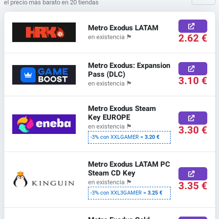
el precio más barato en 20 tiendas
Metro Exodus LATAM
2.62 €
en existencia
🏴
Metro Exodus: Expansion
Pass (DLC)
3.10 €
en existencia
🏴
Metro Exodus Steam
Key EUROPE
en existencia
🏴
3.30 €
-3% con XXLGAMER =
3.20 €
Metro Exodus LATAM PC
Steam CD Key
en existencia
🏴
3.35 €
-3% con XXL3GAMER =
3.25 €