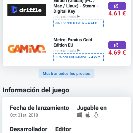
Edition (Global) (PC /
Mac / Linux) - Steam -
Digital Key
4.61 €
en existencia
🏴
-8% con XXLGAMER =
4.24 €
Metro: Exodus Gold
Edition EU
en existencia
🏴
4.69 €
-10% con XXLGAMIVO =
4.22 €
Mostrar todos los precios
Información del juego
Fecha de lanzamiento
Jugable en
Oct 31st, 2018
Desarrollador
Editor