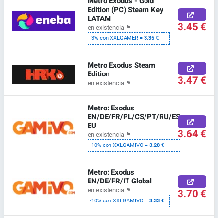
Metro Exodus - Gold
Edition (PC) Steam Key
LATAM
3.45 €
en existencia
🏴
-3% con XXLGAMER =
3.35 €
Metro Exodus Steam
Edition
3.47 €
en existencia
🏴
Metro: Exodus
EN/DE/FR/PL/CS/PT/RU/ES
EU
3.64 €
en existencia
🏴
-10% con XXLGAMIVO =
3.28 €
Metro: Exodus
EN/DE/FR/IT Global
en existencia
🏴
3.70 €
-10% con XXLGAMIVO =
3.33 €