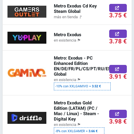
Metro Exodus Cd Key
Steam Global
3.75 €
más en tienda
🚩
Metro Exodus
3.78 €
en existencia
🏴
Metro: Exodus - PC
Enhanced Edition
EN/DE/FR/PL/CS/PT/RU/ES
Global
3.91 €
en existencia
🏴
-10% con XXLGAMIVO =
3.52 €
Metro Exodus Gold
Edition (LATAM) (PC /
Mac / Linux) - Steam -
Digital Key
3.98 €
en existencia
🏴
-8% con XXLGAMER =
3.66 €