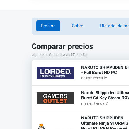
Precios
Sobre
Historial de pr
Comparar precios
el precio más barato en 17 tiendas
NARUTO SHIPPUDEN Ult
- Full Burst HD PC
en existencia
🏴
Naruto Shippuden Ultima
Burst Cd Key Steam RO
más en tienda
🚩
NARUTO SHIPPUDEN
Ultimate Ninja STORM 3 
Burst RU VPN Required