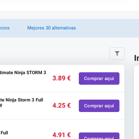
ecios
Mejores 30 alternativas
I
imate Ninja STORM 3
3.89 €
Comprar aquí
te Ninja Storm 3 Full
4.25 €
W
Comprar aquí
Full
4.91 €
Comprar aquí