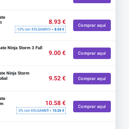
ate
8.93 €
t
Comprar aquí
-10% con XXLGAMIVO =
8.04 €
ate Ninja Storm 3 Full
9.00 €
Comprar aquí
ate Ninja Storm
9.52 €
obal
Comprar aquí
ate
10.58 €
am
Comprar aquí
-3% con XXLGAMER =
10.26 €