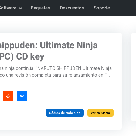
Software
Paquetes
Descuentos
Soporte
ippuden: Ultimate Ninja
(PC) CD key
rra ninja continúa. "NARUTO SHIPPUDEN Ultimate Ninja
do una revisión completa para su relanzamiento en F...
Código de embebido
Ver en Steam