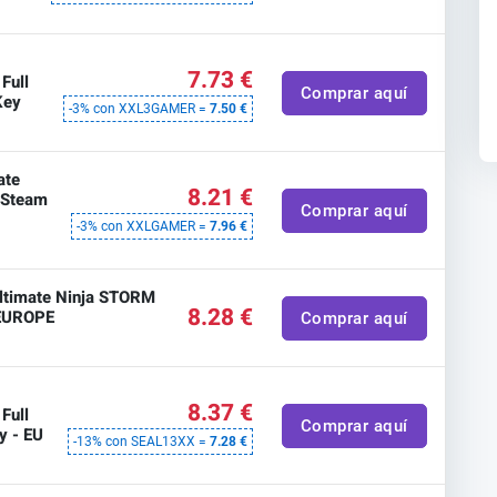
7.73 €
Full
Comprar aquí
Key
-3% con XXL3GAMER =
7.50 €
ate
8.21 €
t Steam
Comprar aquí
-3% con XXLGAMER =
7.96 €
timate Ninja STORM
8.28 €
 EUROPE
Comprar aquí
8.37 €
Full
Comprar aquí
y - EU
-13% con SEAL13XX =
7.28 €