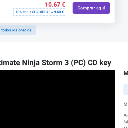
10.67 €
Comprar aquí
-10% con XXLG10DEAL =
9.60 €
 todos los precios
imate Ninja Storm 3 (PC) CD key
M
M
Pr
64