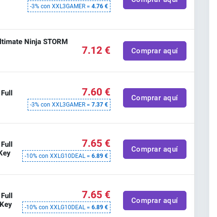
-3% con XXL3GAMER =
4.76 €
timate Ninja STORM
7.12 €
Comprar aquí
7.60 €
Full
Comprar aquí
-3% con XXL3GAMER =
7.37 €
7.65 €
Full
Comprar aquí
Key
-10% con XXLG10DEAL =
6.89 €
7.65 €
Full
Comprar aquí
 Key
-10% con XXLG10DEAL =
6.89 €