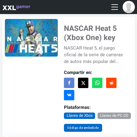
NASCAR Heat 5
(Xbox One) key
NASCAR Heat 5, el juego
oficial de la serie de carreras
de autos más popular del
mundo, que te pone al volante
Compartir en:
de estas increíbles máquinas
de carrera...
Plataformas:
Llaves de Xbox
Llaves de PC CD
Código de embebido