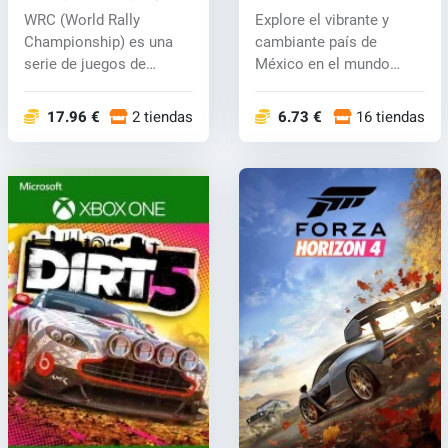
(PC/Xbox One) key
WRC (World Rally
Explore el vibrante y
Championship) es una
cambiante país de
serie de juegos de
México en el mundo
carreras de rally...
abierto con la c...
17.96 €
2 tiendas
6.73 €
16 tiendas