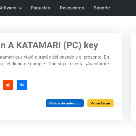
Software
Paquetes
Descuentos
Soporte
n A KATAMARI (PC) key
tamari que viajó a través del pasado y el presente. En
l, el dicho se cumple: ¡Que siga la fiesta! ¡Aventúrate...
Código de embebido
Ver en Steam