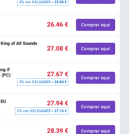
-8% con XXLGAMER =
23.50 €
26.46 €
Comprar aquí
ing of All Sounds
27.08 €
Comprar aquí
ng if
27.67 €
m (PC)
Comprar aquí
-3% con XXLGAMER =
26.84 €
 EU
27.94 €
Comprar aquí
-3% con XXL3GAMER =
27.10 €
28.39 €
Comprar aquí