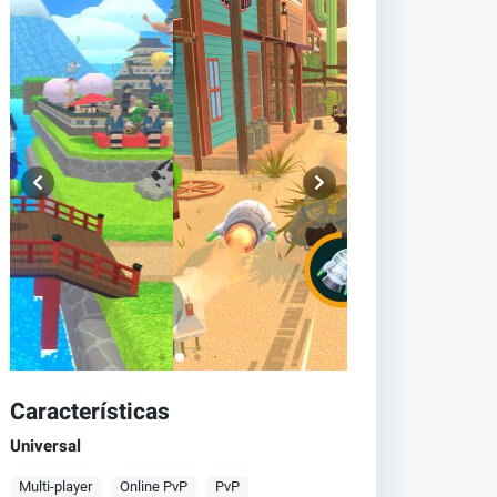
Características
Universal
Multi-player
Online PvP
PvP