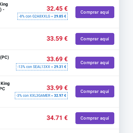
King
32.45 €
) -
Comprar aquí
-8% con G2A8XXLG =
29.85 €
33.59 €
Comprar aquí
(PC)
33.69 €
Comprar aquí
-13% con SEAL13XX =
29.31 €
 King
33.99 €
 PC
Comprar aquí
-3% con XXL3GAMER =
32.97 €
34.71 €
Comprar aquí