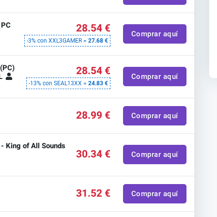
 PC
28.54 €
Comprar aquí
-3% con XXL3GAMER =
27.68 €
(PC)
28.54 €
AL
Comprar aquí
-13% con SEAL13XX =
24.83 €
28.99 €
Comprar aquí
 King of All Sounds
30.34 €
Comprar aquí
31.52 €
Comprar aquí