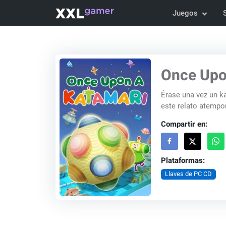
Juegos
Once Upo
Érase una vez un ka
este relato atempora
Compartir en:
Plataformas:
Llaves de PC CD