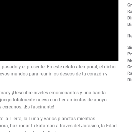
Gr
Ra
Di
Di
R
Si
Pr
M
 pasado y el presente. En este relato atemporal, el dicho
Gr
Ra
nuevos mundos para reunir los deseos de tu corazón y
Di
amacy ¡Descubre niveles emocionantes y una banda
de juego totalmente nueva con herramientas de apoyo
 cercanos. ¡Es fascinante!
e la Tierra, la Luna y varios planetas mientras
a, haz rodar tu katamari a través del Jurásico, la Edad