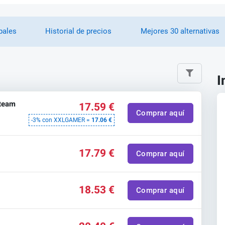
pales
Historial de precios
Mejores 30 alternativas
I
Steam
17.59 €
Comprar aquí
-3% con XXLGAMER =
17.06 €
17.79 €
Comprar aquí
18.53 €
Comprar aquí