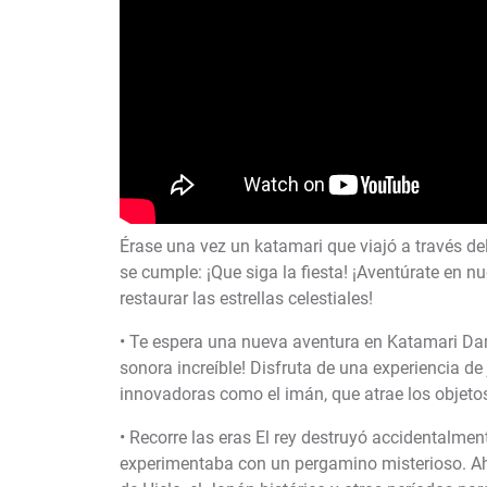
Érase una vez un katamari que viajó a través del
se cumple: ¡Que siga la fiesta! ¡Aventúrate en 
restaurar las estrellas celestiales!
• Te espera una nueva aventura en Katamari D
sonora increíble! Disfruta de una experiencia 
innovadoras como el imán, que atrae los objetos
• Recorre las eras El rey destruyó accidentalment
experimentaba con un pergamino misterioso. Ahor