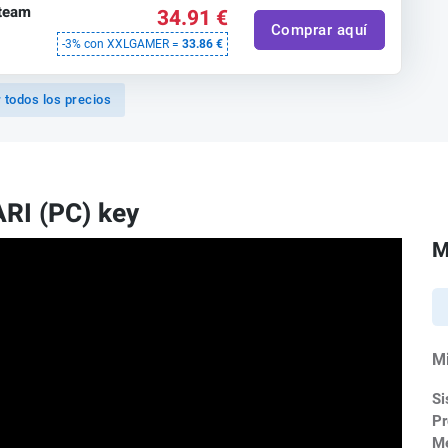
Steam
34.91 €
Comprar aquí
-3% con XXLGAMER =
33.86 €
 todos los precios
RI (PC) key
M
M
Si
Pr
M