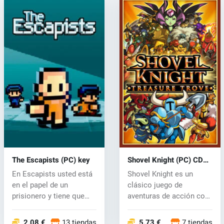
The Escapists (PC) key
Shovel Knight (PC) CD
key
En Escapists usted está
Shovel Knight es un
en el papel de un
clásico juego de
prisionero y tiene que
aventuras de acción con
participar...
increíble jueg...
2.08 €
13 tiendas
5.73 €
7 tiendas