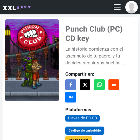
Punch Club (PC)
CD key
La historia comienza con el
asesinato de tu padre, y tú
decides seguir sus huellas.
Tienes que planificar tus
Compartir en:
actividades para que puedas
trabajar, en...
Plataformas:
Llaves de PC CD
Código de embebido
Ver en Steam