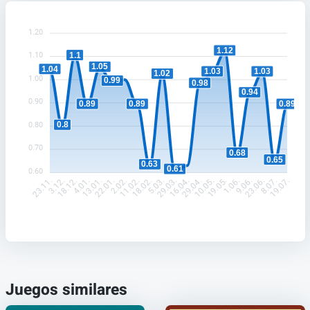
1.20
1.12
1.1
1.10
1.05
1.04
1.03
1.03
1.02
1.00
0.99
0.98
0.94
0.90
0.89
0.89
0.89
0.8
0.80
0.70
0.68
0.65
0.63
0.61
0.60
3.12.
18.12.
4.01.
13.01.
22.01.
2.02.
11.02.
18.02.
5.03.
29.03.
16.04.
29.04.
10.05.
19.05.
1.06.
9.06.
23.06.
8.07.
23.11.
19.07.
Juegos similares