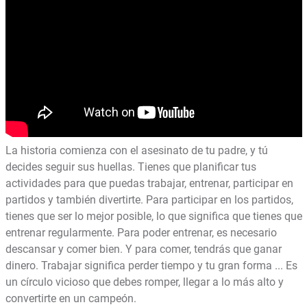
La historia comienza con el asesinato de tu padre, y tú
decides seguir sus huellas. Tienes que planificar tus
actividades para que puedas trabajar, entrenar, participar en
partidos y también divertirte. Para participar en los partidos,
tienes que ser lo mejor posible, lo que significa que tienes que
entrenar regularmente. Para poder entrenar, es necesario
descansar y comer bien. Y para comer, tendrás que ganar
dinero. Trabajar significa perder tiempo y tu gran forma ... Es
un círculo vicioso que debes romper, llegar a lo más alto y
convertirte en un campeón.