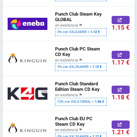
Punch Club Steam Key
GLOBAL
en existencia
🏴
1.15 €
-3% con XXLGAMER =
1.12 €
Punch Club PC Steam
CD Key
en existencia
🏴
1.17 €
-3% con XXL3GAMER =
1.13 €
Punch Club Standard
Edition Steam CD Key
en existencia
🏴
1.18 €
-10% con XXLG10DEAL =
1.06 €
Punch Club EU PC
Steam CD Key
en existencia
🏴
1.21 €
-3% con XXL3GAMER =
1.17 €