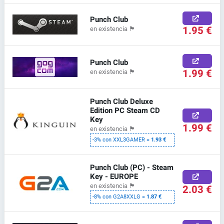
Punch Club
1.95 €
en existencia
🏴
Punch Club
1.99 €
en existencia
🏴
Punch Club Deluxe
Edition PC Steam CD
Key
1.99 €
en existencia
🏴
-3% con XXL3GAMER =
1.93 €
Punch Club (PC) - Steam
Key - EUROPE
en existencia
🏴
2.03 €
-8% con G2A8XXLG =
1.87 €