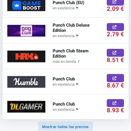
Punch Club (EU)
2.09 €
en existencia
🏴
Punch Club Deluxe
Edition
2.79 €
en existencia
🏴
Punch Club Steam
Edition
8.51 €
más en tienda
🚩
Punch Club
8.67 €
en existencia
🏴
Punch Club
8.93 €
en existencia
🏴
Mostrar todos los precios