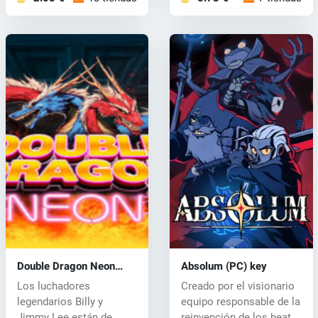
Double Dragon Neon
Absolum (PC) key
(PC) CD key
Los luchadores
Creado por el visionario
legendarios Billy y
equipo responsable de la
Jimmy Lee están de
reinvención de los beat