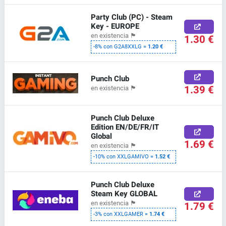
Party Club (PC) - Steam
Key - EUROPE
en existencia
🏴
1.30 €
-8% con G2A8XXLG =
1.20 €
Punch Club
1.39 €
en existencia
🏴
Punch Club Deluxe
Edition EN/DE/FR/IT
Global
1.69 €
en existencia
🏴
-10% con XXLGAMIVO =
1.52 €
Punch Club Deluxe
Steam Key GLOBAL
en existencia
🏴
1.79 €
-3% con XXLGAMER =
1.74 €