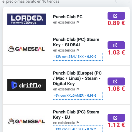
el precio más barato en 16 tiendas
Punch Club PC
0.89 €
en existencia
🏴
Punch Club (PC) Steam
Key - GLOBAL
en existencia
🏴
1.03 €
-13% con SEAL13XX =
0.90 €
Punch Club (Europe) (PC
/ Mac / Linux) - Steam -
Digital Key
1.08 €
en existencia
🏴
-8% con XXLGAMER =
0.99 €
Punch Club (PC) Steam
Key - EU
en existencia
🏴
1.12 €
-13% con SEAL13XX =
0.97 €