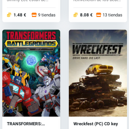
vuelta en el clásico...
'...
1.48 €
9 tiendas
8.08 €
13 tiendas
TRANSFORMERS:
Wreckfest (PC) CD key