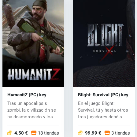
HumanitZ (PC) key
Blight: Survival (PC) key
Tras un apocalipsis
En el juego Blight:
zombi, la civilización se
Survival, tú y hasta otros
ha desmoronado y los
tres jugadores debéis
zeeks ah...
trabaj...
4.50 €
18 tiendas
99.99 €
3 tiendas