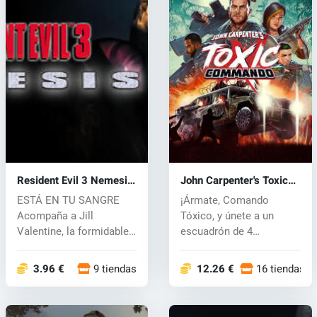
Resident Evil 3 Nemesis
John Carpenter's Toxic
(1999) (PC) key
Commando (PC) key
ESTÁ EN TU SANGRE
¡Ármate, Comando
Acompaña a Jill
Tóxico, y únete a un
Valentine, la formidable
escuadrón de 4
heroína que sobr...
jugadores para desterr...
3.96 €
9 tiendas
12.26 €
16 tiendas