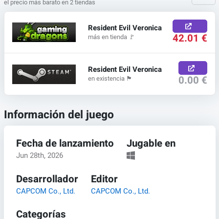
el precio más barato en 2 tiendas
Resident Evil Veronica
42.01 €
más en tienda
🚩
Resident Evil Veronica
0.00 €
en existencia
🏴
Información del juego
Fecha de lanzamiento
Jugable en
Jun 28th, 2026
Desarrollador
Editor
CAPCOM Co., Ltd.
CAPCOM Co., Ltd.
Categorías