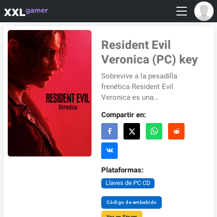
Resident Evil
Veronica (PC) key
Sobrevive a la pesadilla
frenética Resident Evil
Veronica es una
reinterpretación del clásico de
Compartir en:
2000, Resident Evil Code:
Veronica. Esta nueva entreg...
Plataformas:
Llaves de PC CD
Código de embebido
Ver en Steam