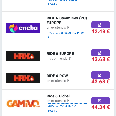
37.92 €
RIDE 6 Steam Key (PC)
EUROPE
en existencia
🏴
42.49 €
-3% con XXLGAMER =
41.22
€
RIDE 6 EUROPE
43.63 €
más en tienda
🚩
RIDE 6 ROW
43.63 €
en existencia
🏴
Ride 6 Global
en existencia
🏴
44.34 €
-10% con XXLGAMIVO =
39.91 €