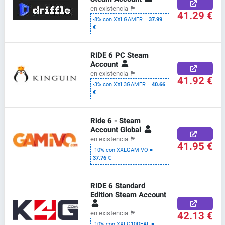
en existencia
🏴
41.29 €
-8% con XXLGAMER =
37.99
€
RIDE 6 PC Steam
Account
en existencia
🏴
41.92 €
-3% con XXL3GAMER =
40.66
€
Ride 6 - Steam
Account Global
en existencia
🏴
41.95 €
-10% con XXLGAMIVO =
37.76 €
RIDE 6 Standard
Edition Steam Account
42.13 €
en existencia
🏴
-10% con XXLG10DEAL =