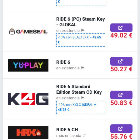
€
RIDE 6 (PC) Steam Key
- GLOBAL
en existencia
🏴
49.02 €
-13% con SEAL13XX =
42.65
€
RIDE 6
50.27 €
en existencia
🏴
RIDE 6 Standard
Edition Steam CD Key
en existencia
🏴
50.83 €
-10% con XXLG10DEAL =
45.75 €
RIDE 6 CH
55.76 €
más en tienda
🚩