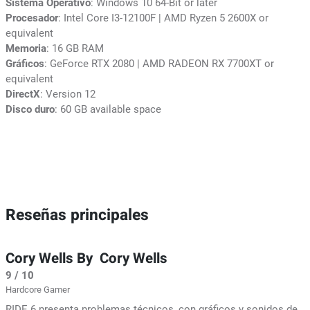
Sistema Operativo
: Windows 10 64-Bit or later
Procesador
: Intel Core I3-12100F | AMD Ryzen 5 2600X or
equivalent
Memoria
: 16 GB RAM
Gráficos
: GeForce RTX 2080 | AMD RADEON RX 7700XT or
equivalent
DirectX
: Version 12
Disco duro
: 60 GB available space
Reseñas principales
Cory Wells By Cory Wells
9 / 10
Hardcore Gamer
RIDE 6 presenta problemas técnicos, con gráficos y sonidos de