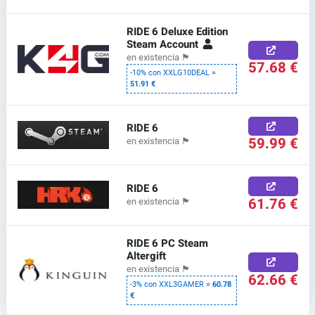
RIDE 6 Deluxe Edition
Steam Account
en existencia
🏴
57.68 €
-10% con XXLG10DEAL =
51.91 €
RIDE 6
59.99 €
en existencia
🏴
RIDE 6
61.76 €
en existencia
🏴
RIDE 6 PC Steam
Altergift
en existencia
🏴
62.66 €
-3% con XXL3GAMER =
60.78
€