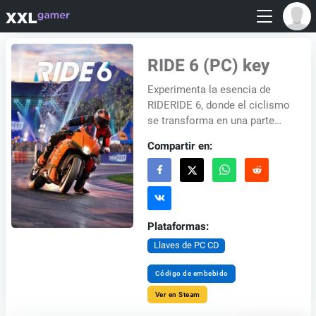
RIDE 6 (PC) key
Experimenta la esencia de
RIDERIDE 6, donde el ciclismo
se transforma en una parte
esencial de tu personalidad.
Compartir en:
Se trata de convertir tu pasión
en ide...
Plataformas:
Llaves de PC CD
Código de embebido
Ver en Steam