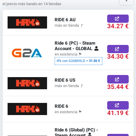
el precio más barato en 14 tiendas
RIDE 6 AU
34.27 €
más en tienda
🚩
Ride 6 (PC) - Steam
Account - GLOBAL
en existencia
🏴
34.30 €
-8% con G2A8XXLG =
31.56 €
RIDE 6 US
35.44 €
más en tienda
🚩
RIDE 6
41.19 €
en existencia
🏴
Ride 6 (Global) (PC) -
Steam Account