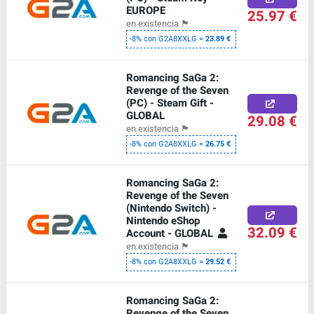
EUROPE
25.97 €
en existencia
🏴
-8% con G2A8XXLG =
23.89 €
Romancing SaGa 2:
Revenge of the Seven
(PC) - Steam Gift -
GLOBAL
29.08 €
en existencia
🏴
-8% con G2A8XXLG =
26.75 €
Romancing SaGa 2:
Revenge of the Seven
(Nintendo Switch) -
Nintendo eShop
32.09 €
Account - GLOBAL
en existencia
🏴
-8% con G2A8XXLG =
29.52 €
Romancing SaGa 2:
Revenge of the Seven