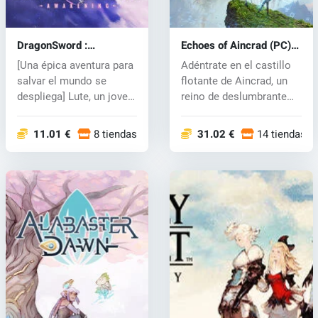
DragonSword :
Echoes of Aincrad (PC)
Awakening (PC) key
key
[Una épica aventura para
Adéntrate en el castillo
salvar el mundo se
flotante de Aincrad, un
despliega] Lute, un joven
reino de deslumbrante
avent...
bell...
11.01 €
8 tiendas
31.02 €
14 tiendas