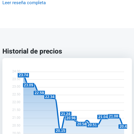
Leer reseña completa
Historial de precios
24.00
23.74
23.50
23.09
23.00
22.59
22.50
22.34
22.00
21.50
21.24
21.08
21.04
21.00
20.96
20.58
20.51
20.50
20.42
20.15
20.00