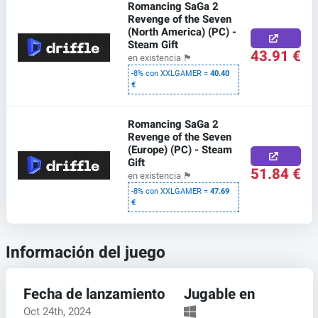
Romancing SaGa 2
Revenge of the Seven
(North America) (PC) -
Steam Gift
43.91 €
en existencia
🏴
-8% con XXLGAMER =
40.40
€
Romancing SaGa 2
Revenge of the Seven
(Europe) (PC) - Steam
Gift
51.84 €
en existencia
🏴
-8% con XXLGAMER =
47.69
€
Información del juego
Fecha de lanzamiento
Jugable en
Oct 24th, 2024