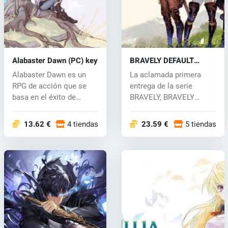
Alabaster Dawn (PC) key
BRAVELY DEFAULT
FLYING FAIRY HD
Alabaster Dawn es un
La aclamada primera
Remaster (PC) key
RPG de acción que se
entrega de la serie
basa en el éxito de
BRAVELY, BRAVELY
CrossCode, el...
DEFAULT, regresa t...
13.62 €
4 tiendas
23.59 €
5 tiendas