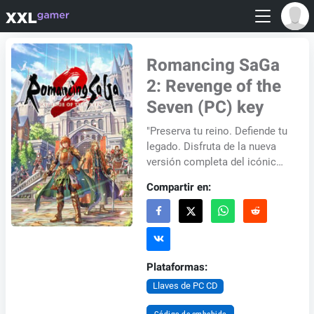
Romancing SaGa
2: Revenge of the
Seven (PC) key
"Preserva tu reino. Defiende tu
legado. Disfruta de la nueva
versión completa del icónico
juego de rol no lineal,
Compartir en:
Romancing SaGa 2, con
Romancing...
Plataformas:
Llaves de PC CD
Código de embebido