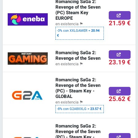
Romancing SaGa 2:
Revenge of the Seven
(PC) Steam Key
EUROPE
21.59 €
en existencia
🏴
-3% con XXLGAMER =
20.94
€
Romancing SaGa 2:
Revenge of the Seven
23.19 €
en existencia
🏴
Romancing SaGa 2:
Revenge of the Seven
(PC) - Steam Key -
GLOBAL
25.62 €
en existencia
🏴
-8% con G2A8XXLG =
23.57 €
Romancing SaGa 2:
Revenge of the Seven
(PC) - Steam Key -