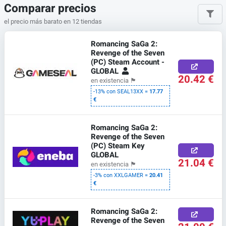
Comparar precios
el precio más barato en 12 tiendas
Romancing SaGa 2:
Revenge of the Seven
(PC) Steam Account -
GLOBAL
20.42 €
en existencia
🏴
-13% con SEAL13XX =
17.77
€
Romancing SaGa 2:
Revenge of the Seven
(PC) Steam Key
GLOBAL
21.04 €
en existencia
🏴
-3% con XXLGAMER =
20.41
€
Romancing SaGa 2:
Revenge of the Seven