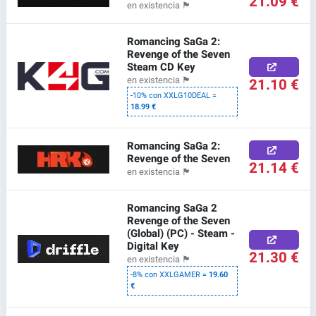
21.09 €
en existencia
🏴
Romancing SaGa 2:
Revenge of the Seven
Steam CD Key
21.10 €
en existencia
🏴
-10% con XXLG10DEAL =
18.99 €
Romancing SaGa 2:
Revenge of the Seven
21.14 €
en existencia
🏴
Romancing SaGa 2
Revenge of the Seven
(Global) (PC) - Steam -
Digital Key
21.30 €
en existencia
🏴
-8% con XXLGAMER =
19.60
€