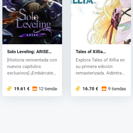
Solo Leveling: ARISE
Tales of Xillia
OVERDRIVE (PC) key
Remastered (PC) key
[Historia reinventada con
Explora Tales of Xillia en
nuevos capítulos
su primera edición
exclusivos] ¡Embárcate
remasterizada. Adéntrate
en una em...
en e...
19.61 €
12 tiendas
16.70 €
9 tiendas