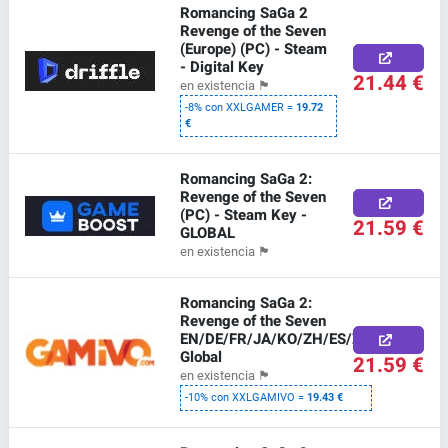
Romancing SaGa 2
Revenge of the Seven
(Europe) (PC) - Steam
- Digital Key
21.44 €
en existencia
🏴
-8% con XXLGAMER =
19.72
€
Romancing SaGa 2:
Revenge of the Seven
(PC) - Steam Key -
21.59 €
GLOBAL
en existencia
🏴
Romancing SaGa 2:
Revenge of the Seven
EN/DE/FR/JA/KO/ZH/ES/ZH
Global
21.59 €
en existencia
🏴
-10% con XXLGAMIVO =
19.43 €